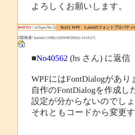
よろしくお願いします。
■40563
/ inTopicNo.2)
Re[1]: WPF Labelのフォントプロパテ
□投稿者/ kazuto
(19回)-(2009/08/28(Fri) 14:10:27)
■
No40562
(hs さん) に返信
WPFにはFontDialogが
自作のFontDialogを作成した
設定が分からないのでし
それともコードから変更