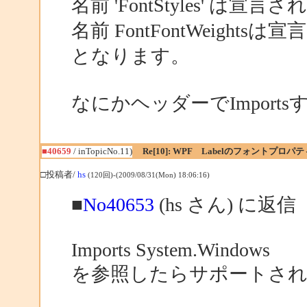
名前 'FontStyles' は
名前 FontFontWeight
となります。
なにかヘッダーでImpor
■40659
/ inTopicNo.11)
Re[10]: WPF Labelのフォントプロパ
□投稿者/
hs
(120回)-(2009/08/31(Mon) 18:06:16)
■
No40653
(hs さん) に返信
Imports System.Windows
を参照したらサポートされ