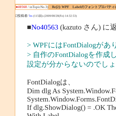
■40568
/ inTopicNo.3)
Re[2]: WPF Labelのフォントプロパテ
□投稿者/
hs
(115回)-(2009/08/28(Fri) 14:32:53)
■
No40563
(kazuto さん) に
> WPFにはFontDialog
> 自作のFontDialogを作成
設定が分からないのでし
FontDialogは、
Dim dlg As System.Window.F
System.Window.Forms.FontDi
If dlg.ShowDialog() = .OK Th
With Label