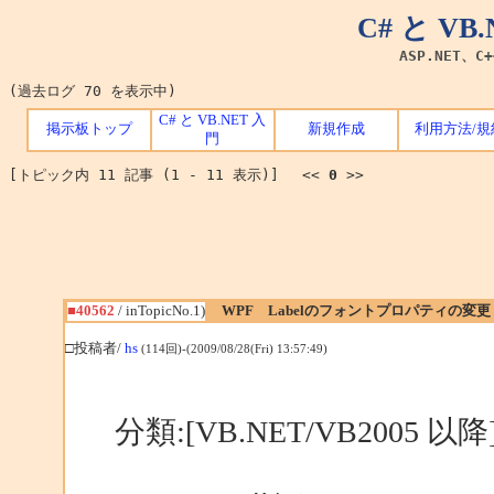
C# と V
ASP.NET、C
(過去ログ 70 を表示中)
C# と VB.NET 入
掲示板トップ
新規作成
利用方法/規
門
[トピック内 11 記事 (1 - 11 表示)] <<
0
>>
■40562
/ inTopicNo.1)
WPF Labelのフォントプロパティの変更
□投稿者/
hs
(114回)-(2009/08/28(Fri) 13:57:49)
分類:[VB.NET/VB2005 以