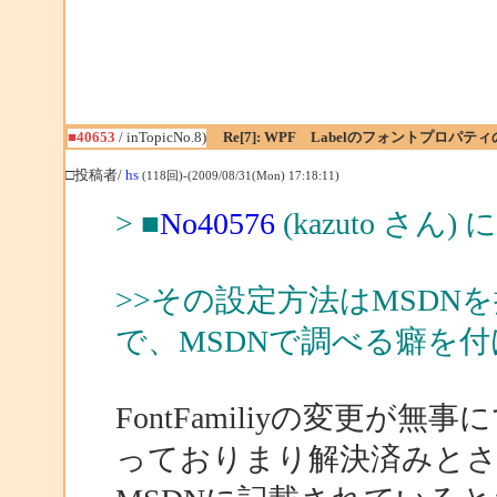
■40653
/ inTopicNo.8)
Re[7]: WPF Labelのフォントプロパテ
□投稿者/
hs
(118回)-(2009/08/31(Mon) 17:18:11)
> ■
No40576
(kazuto さん)
>>その設定方法はMSD
で、MSDNで調べる癖を
FontFamiliyの変更
っておりまり解決済みと