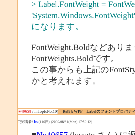
> Label.FontWeight = Fon
'System.Windows.Fo
になります。
FontWeight.Boldなどあ
FontWeights.Boldです。
この事からも上記のFontStyles.
かと考えれます。
■40658
/ inTopicNo.10)
Re[9]: WPF Labelのフォントプロパ
□投稿者/
hs
(119回)-(2009/08/31(Mon) 17:59:42)
■
No40657
(kazuto さん) に