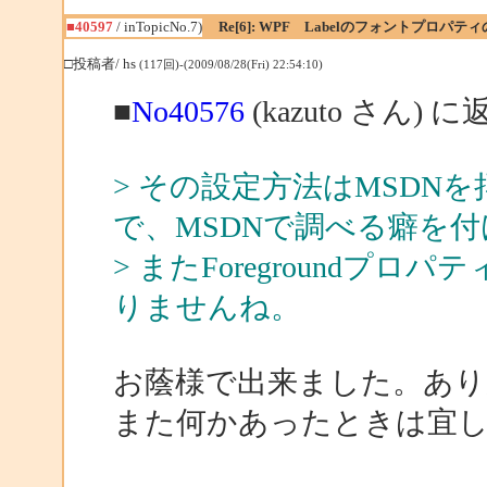
■40597
/ inTopicNo.7)
Re[6]: WPF Labelのフォントプロパテ
□投稿者/ hs
(117回)-(2009/08/28(Fri) 22:54:10)
■
No40576
(kazuto さん) に
> その設定方法はMSDN
で、MSDNで調べる癖を
> またForegroundプロパ
りませんね。
お蔭様で出来ました。あ
また何かあったときは宜