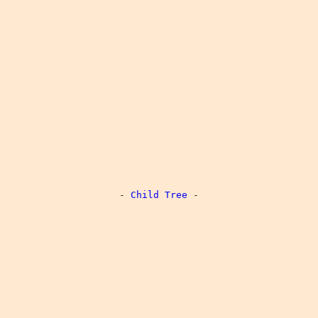
-
Child Tree
-