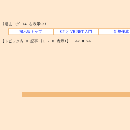
(過去ログ 14 を表示中)
掲示板トップ
C# と VB.NET 入門
新規作成
[トピック内 0 記事 (1 - 0 表示)] <<
0
>>