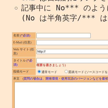
記事中に No*** の
(No は半角英字/*** 
名前
(*必須)
E-Mail (任意)
Web サイト (任
意)
タイトル
(*必
須)
概要を書きましょう)
投稿モード
通常モード
図表モード (ソースコード
本文
(質問の場合は、開発環境・使用言語のバージョンなどを最初