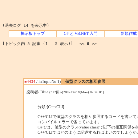
(過去ログ 14 を表示中)
掲示板トップ
C# と VB.NET 入門
新規作成
[トピック内 5 記事 (1 - 5 表示)] <<
0
>>
■4434
/ inTopicNo.1)
値型クラスの相互参照
□投稿者/ Blue
(312回)-(2007/06/18(Mon) 02:26:01)
分類:[C++/CLI]
C++/CLIで値型のクラスを相互参照するコードを書い
コンパイルエラーで困っています。
C#では、値型のクラス(value class)で以下の相互
C++/CLIではどのように記述するればよいのでしょうか