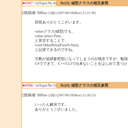
■4567
/ inTopicNo.4)
Re[3]: 値型クラスの相互参照
□投稿者/ BBlue
(1回)-(2007/06/18(Mon) 21:25:38)
回答ありがとうございます。
valueクラス(値型)でも、
value struct First;
と宣言することで、
void OtherPrint(First% first);
と記述できるのですね。
引数が追跡参照型になってしまうのが残念ですが、勉強
C#でできて、C++/CLIで出来ないことをはじめて見つ
■4568
/ inTopicNo.5)
Re[4]: 値型クラスの相互参照
□投稿者/ BBlue
(2回)-(2007/06/18(Mon) 21:26:23)
いったん解決です。
ありがとうございました。