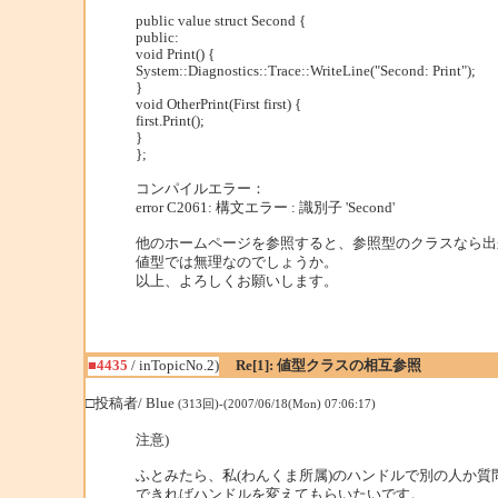
public value struct Second {
public:
void Print() {
System::Diagnostics::Trace::WriteLine("Second: Print");
}
void OtherPrint(First first) {
first.Print();
}
};
コンパイルエラー：
error C2061: 構文エラー : 識別子 'Second'
他のホームページを参照すると、参照型のクラスなら出
値型では無理なのでしょうか。
以上、よろしくお願いします。
■4435
/ inTopicNo.2)
Re[1]: 値型クラスの相互参照
□投稿者/ Blue
(313回)-(2007/06/18(Mon) 07:06:17)
注意)
ふとみたら、私(わんくま所属)のハンドルで別の人か質
できればハンドルを変えてもらいたいです。