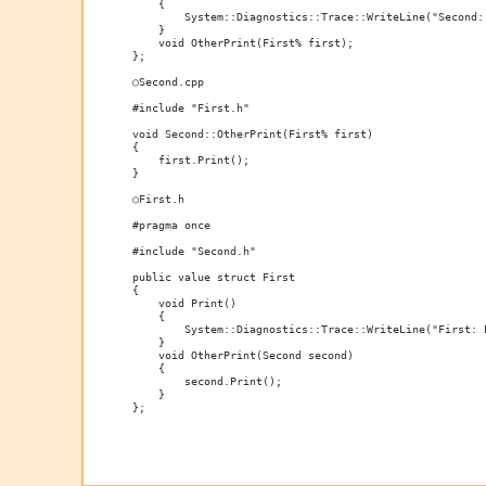
    {

        System::Diagnostics::Trace::WriteLine("Second: 
    }

    void OtherPrint(First% first);

};

○Second.cpp

#include "First.h"

void Second::OtherPrint(First% first)

{

    first.Print();

}

○First.h

#pragma once

#include "Second.h"

public value struct First

{

    void Print()

    {

        System::Diagnostics::Trace::WriteLine("First: P
    }

    void OtherPrint(Second second)

    {

        second.Print();

    }

};