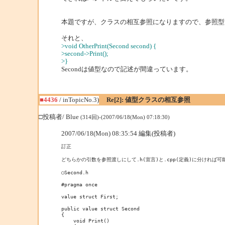
本題ですが、クラスの相互参照になりますので、参照型
それと、
>void OtherPrint(Second second) {
>second->Print();
>}
Secondは値型なので記述が間違っています。
■4436
/ inTopicNo.3)
Re[2]: 値型クラスの相互参照
□投稿者/ Blue
(314回)-(2007/06/18(Mon) 07:18:30)
2007/06/18(Mon) 08:35:54 編集(投稿者)
訂正

どちらかの引数を参照渡しにして.h(宣言)と.cpp(定義)に分ければ可能
○Second.h

#pragma once

value struct First;

public value struct Second

{

    void Print()
