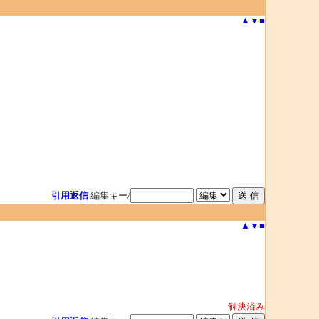
▲
▼
■
引用返信
編集キー/
▲
▼
■
解決済み