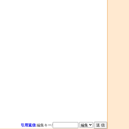
引用返信
編集キー/