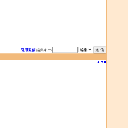
引用返信
編集キー/
▲
▼
■