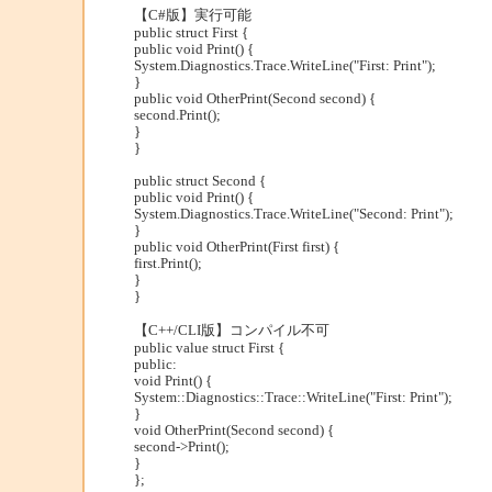
【C#版】実行可能
public struct First {
public void Print() {
System.Diagnostics.Trace.WriteLine("First: Print");
}
public void OtherPrint(Second second) {
second.Print();
}
}
public struct Second {
public void Print() {
System.Diagnostics.Trace.WriteLine("Second: Print");
}
public void OtherPrint(First first) {
first.Print();
}
}
【C++/CLI版】コンパイル不可
public value struct First {
public:
void Print() {
System::Diagnostics::Trace::WriteLine("First: Print");
}
void OtherPrint(Second second) {
second->Print();
}
};