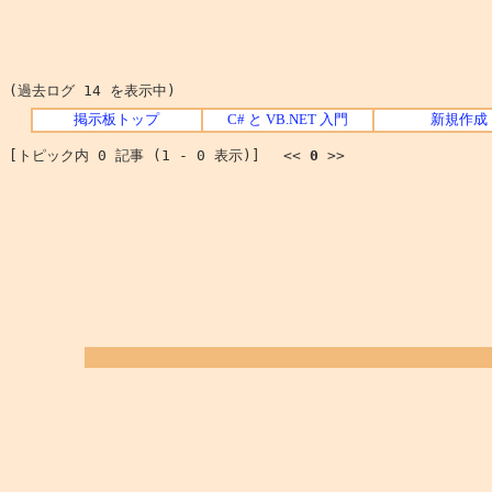
(過去ログ 14 を表示中)
掲示板トップ
C# と VB.NET 入門
新規作成
[トピック内 0 記事 (1 - 0 表示)] <<
0
>>