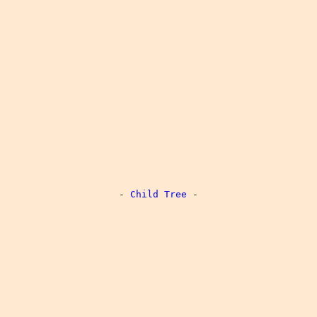
-
Child Tree
-