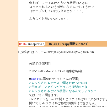
例えば、ファイルがどういう状態のときに
ロックされるという状態になるんでしょうか？
（オープンしていたらダメとか・・・）
よろしくお願いいたします。
■516
/ inTopicNo.6)
Re[5]: Filecopy関数について
□投稿者/ はいこーん
軍曹(18回)-(2005/06/06(Mon) 16:32:58)
分類:[VB6以前]
2005/06/06(Mon) 16:33:28 編集(投稿者)
■
No514
に返信(たかっちさんの記事)
> ロックされるケースで聞きたかったのは、
> 例えば、ファイルがどういう状態のときに
> ロックされるという状態になるんでしょうか？
では、逆に聞きます。
xlsファイルをExcelで開くとファイルはロックされます
開いてるxlsファイルは移動や削除はできません。