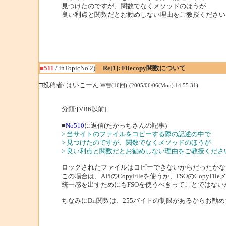
見つけたのですが、関数でなくメソッドのほうが
良い利点と関数だとお勧めしない理由をご教授ください
■511
/ inTopicNo.2)
Re[1]: Filecopy関数について
□投稿者/ はいこーん
軍曹(16回)-(2005/06/06(Mon) 14:55:31)
分類:[VB6以前]
■
No510
に返信(たかっちさんの記事)
> 当サイトのファイルをコピーする際の記述の中で
> 見つけたのですが、関数でなくメソッドのほうが
> 良い利点と関数だとお勧めしない理由をご教授くださ
ロックされたファイルはコピーできないからだったかな
この場合は、APIのCopyFileを使うか、FSOのCopyF
統一感を出すためにもFSOを使うべきってことではない
ちなみにDir関数は、255バイトの制限があるからお勧め