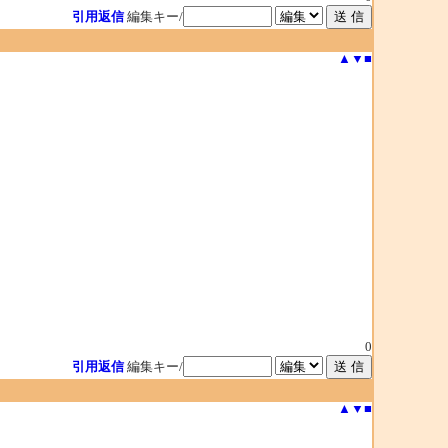
引用返信
編集キー/
▲
▼
■
0
引用返信
編集キー/
▲
▼
■