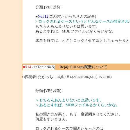
分類:[VB6以前]
■
No512
に返信(たかっちさんの記事)
> ロックされるケースというとどんなケースが想定され
もちろんあんまりないとは思います。
あるとすれば、MDBファイルとかくらいかな。
悪意を持てば、わざとロックさせて落としちゃったりと
■514
/ inTopicNo.5)
Re[4]: Filecopy関数について
□投稿者/ たかっち
二等兵(3回)-(2005/06/06(Mon) 15:25:04)
分類:[VB6以前]
＞もちろんあんまりないとは思います。
＞あるとすれば、MDBファイルとかくらいかな。
私の聞き方が悪く、もう一度質問させてください。
何度もすいません。
ロックされるケースで聞きたかったのは、