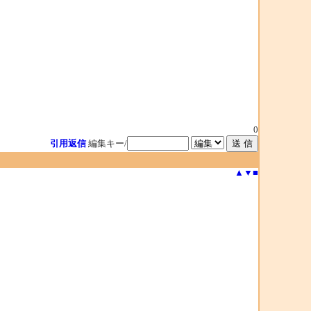
0
引用返信
編集キー/
▲
▼
■