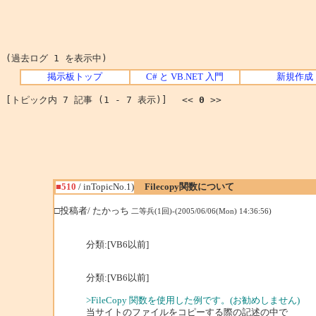
(過去ログ 1 を表示中)
掲示板トップ
C# と VB.NET 入門
新規作成
[トピック内 7 記事 (1 - 7 表示)] <<
0
>>
■510
/ inTopicNo.1)
Filecopy関数について
□投稿者/ たかっち
二等兵(1回)-(2005/06/06(Mon) 14:36:56)
分類:[VB6以前]
分類:[VB6以前]
>FileCopy 関数を使用した例です。(お勧めしません)
当サイトのファイルをコピーする際の記述の中で