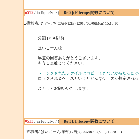
■512
/ inTopicNo.3)
Re[2]: Filecopy関数について
□投稿者/ たかっち
二等兵(2回)-(2005/06/06(Mon) 15:18:10)
分類:[VB6以前]
はいこーん様
早速の回答ありがとうございます。
もう１点教えてください。
＞ロックされたファイルはコピーできないからだったか
ロックされるケースというとどんなケースが想定される
よろしくお願いいたします。
■513
/ inTopicNo.4)
Re[3]: Filecopy関数について
□投稿者/ はいこーん
軍曹(17回)-(2005/06/06(Mon) 15:20:10)