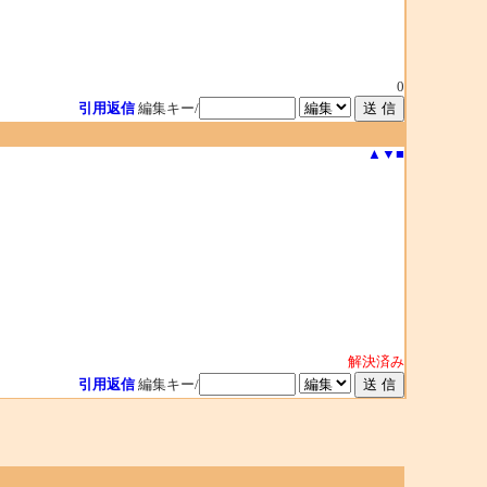
0
引用返信
編集キー/
▲
▼
■
解決済み
引用返信
編集キー/