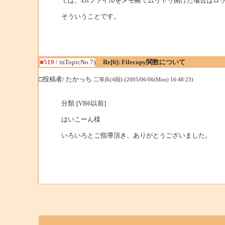
では、xlsファイルをメモ帳でムリヤリ開けた場合はロ
そういうことです。
■519
/ inTopicNo.7)
Re[6]: Filecopy関数について
□投稿者/ たかっち
二等兵(4回)-(2005/06/06(Mon) 16:48:23)
分類:[VB6以前]
はいこーん様
いろいろとご指導頂き、ありがとうございました。