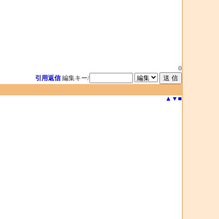
0
引用返信
編集キー/
▲
▼
■