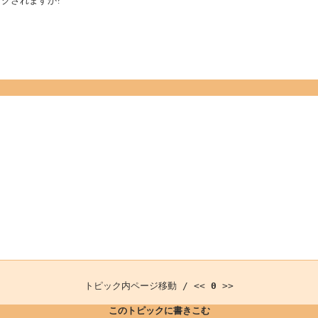
ックされますか?
トピック内ページ移動 / <<
0
>>
このトピックに書きこむ