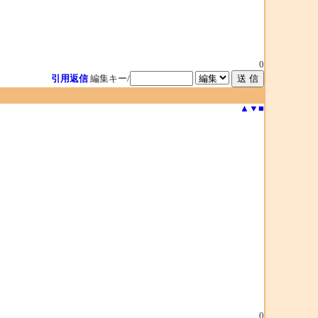
0
引用返信
編集キー/
▲
▼
■
0