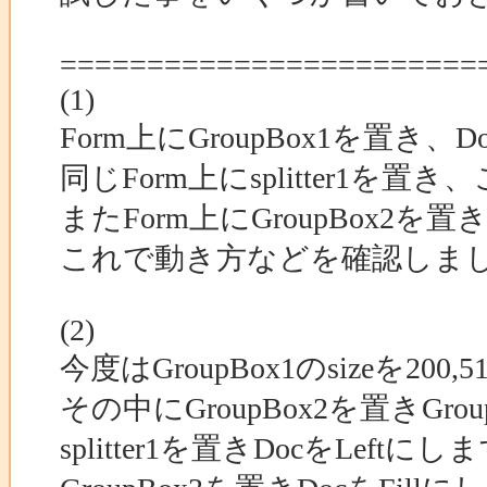
========================
(1)
Form上にGroupBox1を置き、
同じForm上にsplitter1を置き
またForm上にGroupBox2を置
これで動き方などを確認しま
(2)
今度はGroupBox1のsizeを20
その中にGroupBox2を置きGrou
splitter1を置きDocをLeftにし