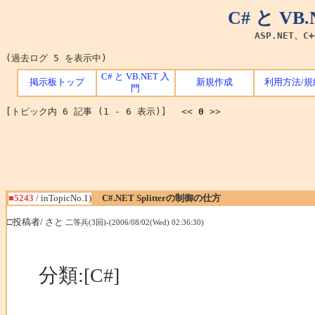
C# と V
ASP.NET、C
(過去ログ 5 を表示中)
C# と VB.NET 入
掲示板トップ
新規作成
利用方法/規
門
[トピック内 6 記事 (1 - 6 表示)] <<
0
>>
■5243
/ inTopicNo.1)
C#.NET Splitterの制御の仕方
□投稿者/ さと
二等兵(3回)-(2006/08/02(Wed) 02:36:30)
分類:[C#]