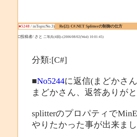
■5248
/ inTopicNo.3)
Re[2]: C#.NET Splitterの制御の仕方
□投稿者/ さと
二等兵(4回)-(2006/08/02(Wed) 10:01:45)
分類:[C#]
■
No5244
に返信(まどかさん
まどかさん、返答ありが
splitterのプロパティでMinE
やりたかった事が出来ま