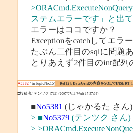
>ORACmd.ExecuteNo
ステムエラーです」と出
エラーはココですか？
Exceptionをcatch
たぶん二件目のsqlに問
とりあえず2件目のint配
■5382
/ inTopicNo.15)
Re[12]: DataGridの内容をSQLでINSER
□投稿者/ テンツク
(7回)-(2007/07/11(Wed) 17:57:08)
■
No5381
(じゃかるた さん)
> ■
No5379
(テンツク さん)
> >ORACmd.ExecuteN