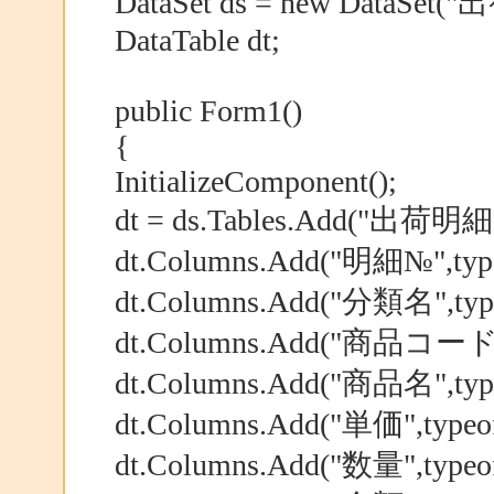
DataSet ds = new DataSet(
DataTable dt;
public Form1()
{
InitializeComponent();
dt = ds.Tables.Add("出荷明細"
dt.Columns.Add("明細№",typeo
dt.Columns.Add("分類名",typeo
dt.Columns.Add("商品コード",t
dt.Columns.Add("商品名",typeo
dt.Columns.Add("単価",typeof(
dt.Columns.Add("数量",typeof(