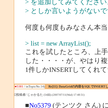
> を追加してみてくださ
> としか言いようがないです
何度も何度もみなさん本当
> list = new ArrayList();
これを試したところ、上手く
した・・・・が、やはり複
1件しかINSERTしてく
■5381
/ inTopicNo.14)
Re[11]: DataGridの内容をSQLでINSER
□投稿者/ じゃかるた
(54回)-(2007/07/11(Wed) 17:48:51)
■
No5379
(テンツク さん) 