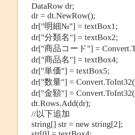
DataRow dr;
dr = dt.NewRow();
dr["明細№"] = textBox1;
dr["分類名"] = textBox2;
dr["商品コード"] = Convert.ToI
dr["商品名"] = textBox4;
dr["単価"] = textBox5;
dr["数量"] = Convert.ToInt32(
dr["金額"] = Convert.ToInt32(
dt.Rows.Add(dr);
//以下追加
string[] str = new string[2];
str[0] = textBox4;