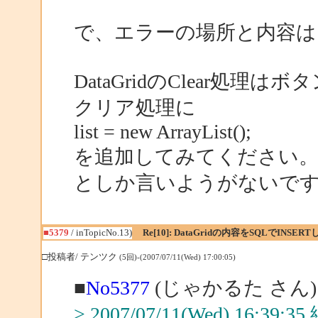
で、エラーの場所と内容は
DataGridのClear処理はボ
クリア処理に
list = new ArrayList();
を追加してみてください。
としか言いようがないです^
■5379
/ inTopicNo.13)
Re[10]: DataGridの内容をSQLでINSER
□投稿者/ テンツク
(5回)-(2007/07/11(Wed) 17:00:05)
■
No5377
(じゃかるた さん)
> 2007/07/11(Wed) 16:39