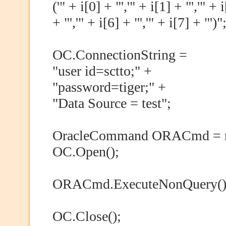
('" + i[0] + "','" + i[1] + "','" + i
+ "','" + i[6] + "','" + i[7] + "')"
OC.ConnectionString =
"user id=sctto;" +
"password=tiger;" +
"Data Source = test";
OracleCommand ORACmd = n
OC.Open();
ORACmd.ExecuteNonQuery()
OC.Close();