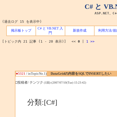
C# と V
ASP.NET、C
(過去ログ 15 を表示中)
C# と VB.NET 入
掲示板トップ
新規作成
利用方法/規
門
[トピック内 21 記事 (1 - 20 表示)] <<
0
|
1
>>
■5321
/ inTopicNo.1)
DataGridの内容をSQLでINSERTしたい
□投稿者/ テンツク
(1回)-(2007/07/10(Tue) 15:23:42)
分類:[C#]