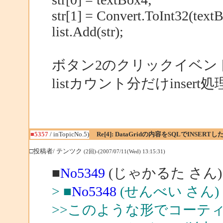
str[1] = Convert.ToInt32(text
list.Add(str);
ボタン2のクリックイベン
listカウント分だけinse
■5357
/ inTopicNo.5)
Re[4]: DataGridの内容をSQLでINSERTし
□投稿者/ テンツク
(2回)-(2007/07/11(Wed) 13:15:31)
■
No5349
(じゃかるた さん)
> ■
No5348
(せんべい さん)
>>このような形でコーテ