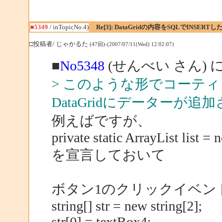
■5349
/ inTopicNo.4)
Re[3]: DataGridの内容をSQLでINSERTし
□投稿者/ じゃかるた
(47回)-(2007/07/11(Wed) 12:02:07)
■
No5348
(せんべい さん) 
> このような形でコーテ
DataGridにデーターが
例えばですが、
private static ArrayList list = 
を宣言しておいて
ボタン1のクリックイベン
string[] str = new string[2];
str[0] = textBox4;