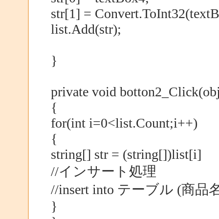
str[1] = Convert.ToInt32(text
list.Add(str);
}
private void botton2_Click(ob
{
for(int i=0<list.Count;i++)
{
string[] str = (string[])list[i]
//インサート処理
//insert into テーブル (商品名, 金
}