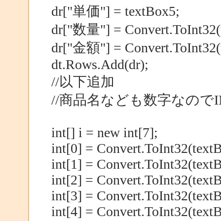
dr["単価"] = textBox5;
dr["数量"] = Convert.ToInt32(
dr["金額"] = Convert.ToInt32(
dt.Rows.Add(dr);
//以下追加
//商品名なども数字なので
int[] i = new int[7];
int[0] = Convert.ToInt32(text
int[1] = Convert.ToInt32(text
int[2] = Convert.ToInt32(text
int[3] = Convert.ToInt32(text
int[4] = Convert.ToInt32(text