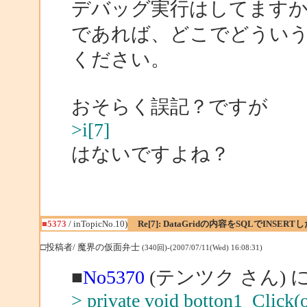
デバッグ実行はしてます
であれば、どこでどうい
ください。
おそらく誤記？ですが
>i[7]
はないですよね？
■5373
/ inTopicNo.10)
Re[7]: DataGridの内容をSQLでINSERT
□投稿者/ 魔界の仮面弁士
(340回)-(2007/07/11(Wed) 16:08:31)
■
No5370
(テンツク さん) 
> private void botton1_Click(