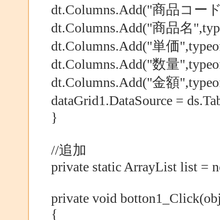
dt.Columns.Add("商品コード",t
dt.Columns.Add("商品名",typeo
dt.Columns.Add("単価",typeof(
dt.Columns.Add("数量",typeof(
dt.Columns.Add("金額",typeof(
dataGrid1.DataSource = ds.
}
//追加
private static ArrayList list = 
private void botton1_Click(ob
{