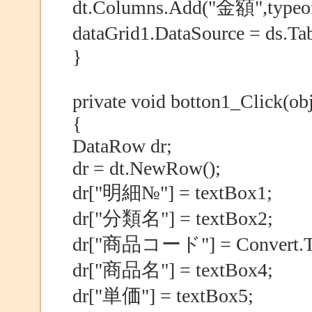
dt.Columns.Add("金額",typeof(
dataGrid1.DataSource = ds.
}
private void botton1_Click(ob
{
DataRow dr;
dr = dt.NewRow();
dr["明細№"] = textBox1;
dr["分類名"] = textBox2;
dr["商品コード"] = Convert.ToI
dr["商品名"] = textBox4;
dr["単価"] = textBox5;