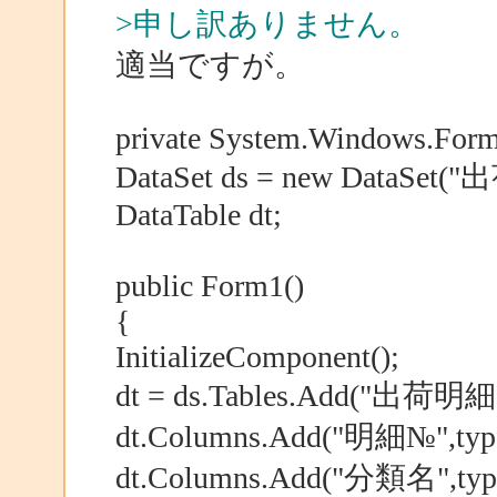
>申し訳ありません。
適当ですが。
private System.Windows.Form
DataSet ds = new DataSet(
DataTable dt;
public Form1()
{
InitializeComponent();
dt = ds.Tables.Add("出荷明細"
dt.Columns.Add("明細№",typeo
dt.Columns.Add("分類名",typeo