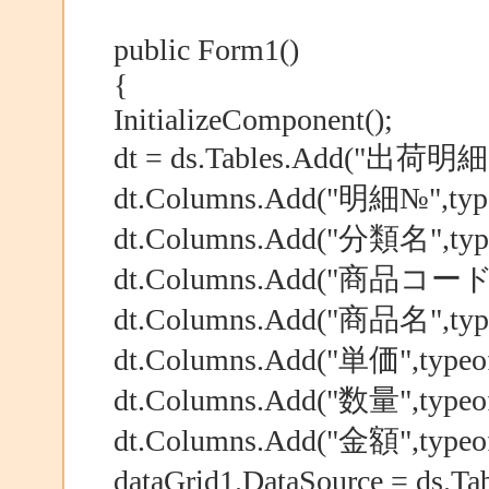
public Form1()
{
InitializeComponent();
dt = ds.Tables.Add("出荷明細"
dt.Columns.Add("明細№",typeo
dt.Columns.Add("分類名",typeo
dt.Columns.Add("商品コード",t
dt.Columns.Add("商品名",typeo
dt.Columns.Add("単価",typeof(
dt.Columns.Add("数量",typeof(
dt.Columns.Add("金額",typeof(
dataGrid1.DataSource = ds.