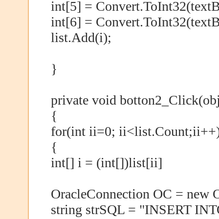
int[5] = Convert.ToInt32(text
int[6] = Convert.ToInt32(text
list.Add(i);
}
private void botton2_Click(ob
{
for(int ii=0; ii<list.Count;ii++
{
int[] i = (int[])list[ii]
OracleConnection OC = new O
string strSQL = "INSERT 