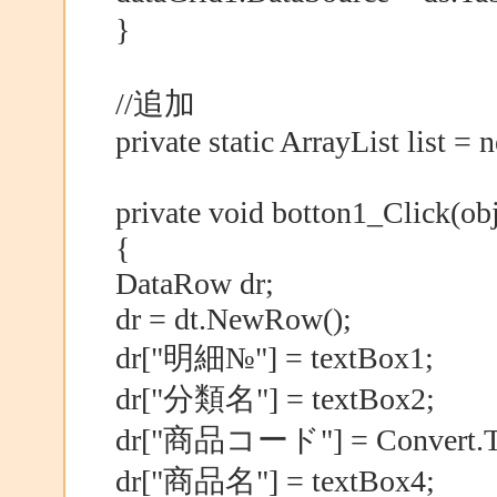
}
//追加
private static ArrayList list = 
private void botton1_Click(ob
{
DataRow dr;
dr = dt.NewRow();
dr["明細№"] = textBox1;
dr["分類名"] = textBox2;
dr["商品コード"] = Convert.ToI
dr["商品名"] = textBox4;