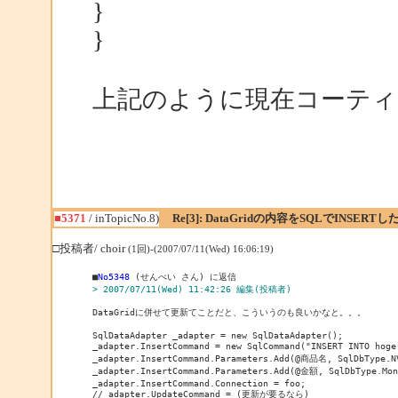
}
}
上記のように現在コーテ
■5371
/ inTopicNo.8)
Re[3]: DataGridの内容をSQLでINSERTし
□投稿者/ choir
(1回)-(2007/07/11(Wed) 16:06:19)
■
No5348
> 2007/07/11(Wed) 11:42:26 編集(投稿者)
DataGridに併せて更新てことだと、こういうのも良いかなと。。。

SqlDataAdapter _adapter = new SqlDataAdapter();

_adapter.InsertCommand = new SqlCommand("INSERT INTO 
_adapter.InsertCommand.Parameters.Add(@商品名, SqlDbType.N
_adapter.InsertCommand.Parameters.Add(@金額, SqlDbType.Mon
_adapter.InsertCommand.Connection = foo;

//_adapter.UpdateCommand = (更新が要るなら)
