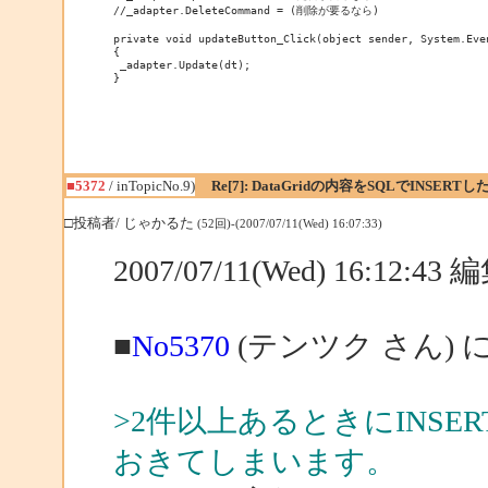
//_adapter.DeleteCommand = (削除が要るなら)

private void updateButton_Click(object sender, System.Even
{	

 _adapter.Update(dt);

}
■5372
/ inTopicNo.9)
Re[7]: DataGridの内容をSQLでINSERTし
□投稿者/ じゃかるた
(52回)-(2007/07/11(Wed) 16:07:33)
2007/07/11(Wed) 16:12:4
■
No5370
(テンツク さん) 
>2件以上あるときにINS
おきてしまいます。