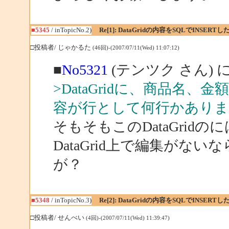
■5345
/ inTopicNo.2)
Re[1]: DataGridの内容をSQLでINSERTし
□投稿者/ じゃかるた
(46回)-(2007/07/11(Wed) 11:07:12)
■
No5321
(テンツク さん) 
>DataGridに、商品名
容が行として何行かありま
そもそもこのDataGri
DataGrid上で編集が
が？
■5348
/ inTopicNo.3)
Re[2]: DataGridの内容をSQLでINSERTし
□投稿者/ せんべい
(4回)-(2007/07/11(Wed) 11:39:47)