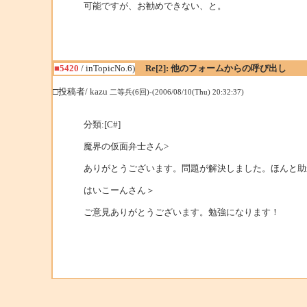
可能ですが、お勧めできない、と。
■5420
/ inTopicNo.6)
Re[2]: 他のフォームからの呼び出し
□投稿者/ kazu
二等兵(6回)-(2006/08/10(Thu) 20:32:37)
分類:[C#]
魔界の仮面弁士さん>
ありがとうございます。問題が解決しました。ほんと助
はいこーんさん＞
ご意見ありがとうございます。勉強になります！