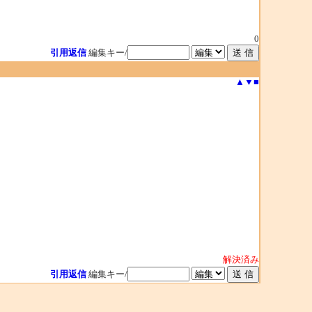
0
引用返信
編集キー/
▲
▼
■
解決済み
引用返信
編集キー/