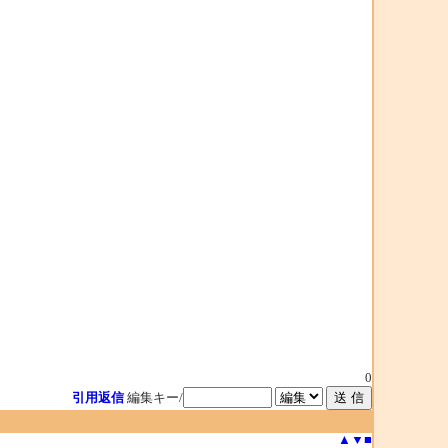
0
引用返信
編集キー/
▲
▼
■