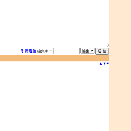
0
引用返信
編集キー/
▲
▼
■