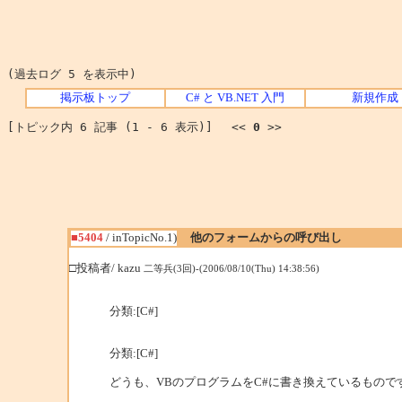
(過去ログ 5 を表示中)
掲示板トップ
C# と VB.NET 入門
新規作成
[トピック内 6 記事 (1 - 6 表示)] <<
0
>>
■5404
/ inTopicNo.1)
他のフォームからの呼び出し
□投稿者/ kazu
二等兵(3回)-(2006/08/10(Thu) 14:38:56)
分類:[C#]
分類:[C#]
どうも、VBのプログラムをC#に書き換えているもので