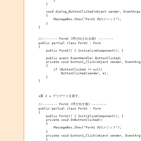
        }
    }
    void dialog_ButtonClicked(object sender, EventArgs
    {
        MessageBox.Show("Form1 内のメソッド");
    }
}
//-------- Form2 (呼び出される側) --------
public partial class Form2 : Form
{
    public Form2() { InitializeComponent(); }
    public event EventHandler ButtonClicked;
    private void button1_Click(object sender, EventArg
    {
        if (ButtonClicked != null)
            ButtonClicked(sender, e);
    }
}
★案 2 ★ デリゲートを渡す。
//-------- Form1 (呼び出す側) --------
public partial class Form1 : Form
{
    public Form1() { InitializeComponent(); }
    private void OnButtonClicked()
    {
        MessageBox.Show("Form1 内のメソッド");
    }
    private void button1_Click(object sender, EventArg
    {