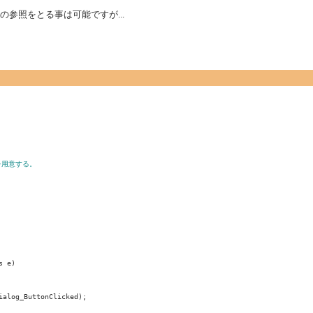
)の参照をとる事は可能ですが...
を用意する。
s e)
ialog_ButtonClicked);