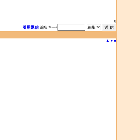
0
引用返信
編集キー/
▲
▼
■