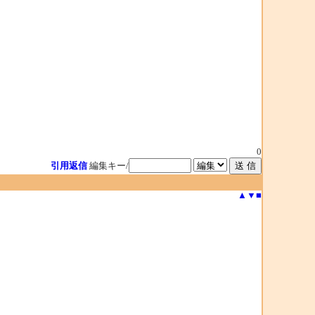
0
引用返信
編集キー/
▲
▼
■