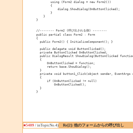
        using (Form2 dialog = new Form2())
        {
            dialog.ShowDialog(OnButtonClicked);
        }
    }
}
//-------- Form2 (呼び出される側) --------
public partial class Form2 : Form
{
  public Form2() { InitializeComponent(); }
  public delegate void ButtonClicked();
  private ButtonClicked OnButtonClicked;
  public DialogResult ShowDialog(ButtonClicked functio
  {
      OnButtonClicked = function;
      return base.ShowDialog();
  }
  private void button1_Click(object sender, EventArgs 
  {
      if (OnButtonClicked != null)
          OnButtonClicked();
  }
}
■5409
/ inTopicNo.4)
Re[2]: 他のフォームからの呼び出し