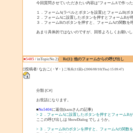
今回質問させていただきたい内容は"フォームAで作った
１．フォームA(ラベルとボタンを設置)とフォームB(ボ
２．フォームAに設置したボタンを押すとフォームBが
３．フォームBのボタンを押すと、フォームAの関数を
あまり具体的ではないのですが、回答よろしくお願いし
■5405
/ inTopicNo.2)
Re[1]: 他のフォームからの呼び出し
□投稿者/ なおこ(・∀・)
二等兵(11回)-(2006/08/10(Thu) 15:09:47)
分類:[C#]
お世話になります。
■
No5404
に返信(kazuさんの記事)
> ２．フォームAに設置したボタンを押すとフォームB
ここの呼び出しは ShowDialog でしょうか。
> ３．フォームBのボタンを押すと、フォームAの関数