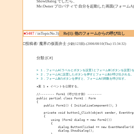
ShowDialog でしたら、
Me.Owner プロパティで 自分を起動した画面(フォームA
■5407
/ inTopicNo.3)
Re[1]: 他のフォームからの呼び出し
□投稿者/ 魔界の仮面弁士
少尉(123回)-(2006/08/10(Thu) 15:34:32)
分類:[C#]
> １．フォームA(ラベルとボタンを設置)とフォームB(ボタンを設置)
> ２．フォームAに設置したボタンを押すとフォームBが呼び出される。
> ３．フォームBのボタンを押すと、フォームAの関数を呼び出す。
★案 1 ★ イベントを公開する。
//-------- Form1 (呼び出す側) --------
public partial class Form1 : Form
{
    public Form1() { InitializeComponent(); }
    private void button1_Click(object sender, EventArg
    {
        using (Form2 dialog = new Form2())
        {
            dialog.ButtonClicked += new EventHandler(d
            dialog.ShowDialog();