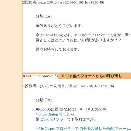
□投稿者/ kazu
二等兵(5回)-(2006/08/10(Thu) 16:02:40)
分類:[C#]
返信ありがとうございます。
今はShowDialogです。Me.Ownerプロパティです
例としてはどのような使い方(形)がありますか？？
返信お待ちしております。
■5410
/ inTopicNo.5)
Re[2]: 他のフォームからの呼び出し
□投稿者/ はいこーん
曹長(93回)-(2006/08/10(Thu) 17:08:26)
分類:[C#]
■
No5405
に返信(なおこ(・∀・)さんの記事)
> ShowDialog でしたら、
別にShowメソッドでも取れますが。
> Me.Owner プロパティで 自分を起動した画面(フォー