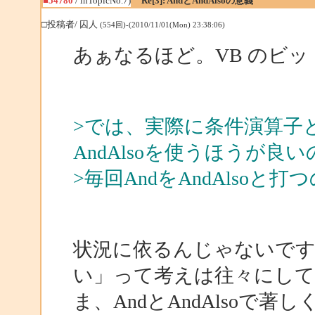
■54780
/ inTopicNo.7)
Re[3]: AndとAndAlsoの意義
□投稿者/ 囚人
(554回)-(2010/11/01(Mon) 23:38:06)
あぁなるほど。VB のビ
>では、実際に条件演算子
AndAlsoを使うほうが良
>毎回AndをAndAlso
状況に依るんじゃないです
い」って考えは往々にして
ま、AndとAndAlsoで