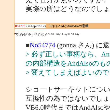
実際の所はどうなのでし
■54775
/ inTopicNo.2)
Re[1]: AndとAndAlsoの意義
□投稿者/ ゆう＠
(3回)-(2010/11/01(Mon) 21:59:16)
■
No54774
(gonna さん) に
> 必ず正しい事柄なら、An
の内部構造をAndAlsoのも
> 変えてしまえばよいの
ショートサーキットにつ
互換性の為ではないでしょ
VB6.0時代まではAndAlso