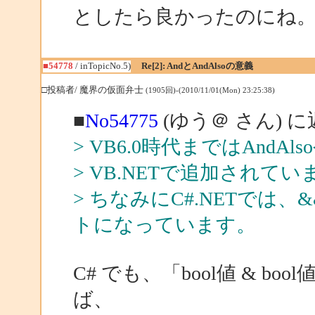
としたら良かったのにね。
■54778
/ inTopicNo.5)
Re[2]: AndとAndAlsoの意義
□投稿者/ 魔界の仮面弁士
(1905回)-(2010/11/01(Mon) 23:25:38)
■
No54775
(ゆう＠ さん) 
> VB6.0時代まではAndAls
> VB.NETで追加されてい
> ちなみにC#.NETでは
トになっています。
C# でも、「bool値 & boo
ば、