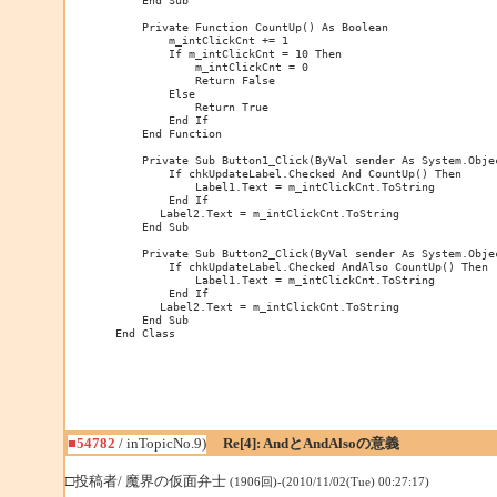
    Private Function CountUp() As Boolean

        m_intClickCnt += 1

        If m_intClickCnt = 10 Then

            m_intClickCnt = 0

            Return False

        Else

            Return True

        End If

    End Function

    Private Sub Button1_Click(ByVal sender As System.Obje
        If chkUpdateLabel.Checked And CountUp() Then

            Label1.Text = m_intClickCnt.ToString

        End If

　　　　Label2.Text = m_intClickCnt.ToString

    End Sub

    Private Sub Button2_Click(ByVal sender As System.Obje
        If chkUpdateLabel.Checked AndAlso CountUp() Then

            Label1.Text = m_intClickCnt.ToString

        End If

　　　　Label2.Text = m_intClickCnt.ToString

    End Sub

End Class
■54782
/ inTopicNo.9)
Re[4]: AndとAndAlsoの意義
□投稿者/ 魔界の仮面弁士
(1906回)-(2010/11/02(Tue) 00:27:17)