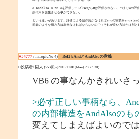
A andalso B => Aを評価してFalseならBは評価されない。つまりAの
副作用を発生させる事ができない。

という違いがあります。評価による副作用がなければandの実装をandals
前者のような組み方は出来なければならないので（それが良い方法かは別と
■54777
/ inTopicNo.4)
Re[2]: AndとAndAlsoの意義
□投稿者/ 囚人
(553回)-(2010/11/01(Mon) 23:23:30)
VB6 の事なんかきれいさ
>必ず正しい事柄なら、And
の内部構造をAndAlsoのも
変えてしまえばよいので