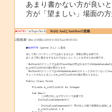
あまり書かない方が良いと思
方が「望ましい」場面の方
■54781
/ inTopicNo.8)
Re[4]: AndとAndAlsoの意義
□投稿者/ shu
(143回)-(2010/11/02(Tue) 00:03:32)
■
No54779
 (gonna さん) に返信

決して良いコーディングではありませんが、挙動が異なる例です。

あくまで同じ動きをするものではないということを示すための例です。

・Button1のクリックでは必ずCountUpが呼ばれるのでchkUpdateLab
m_intClickCntの値が変わります。

・Button2のクリックではchkUpdateLabelがチェックされていないとCoun
チェックされたときにしかm_intClickCntの値が変わりません。

Public Class Form1

    Private m_intClickCnt As Integer

    Sub New()

        ' この呼び出しはデザイナーで必要です。

        InitializeComponent()

        ' InitializeComponent() 呼び出しの後で初期化を追加しま
        m_intClickCnt = 0

    End Sub
