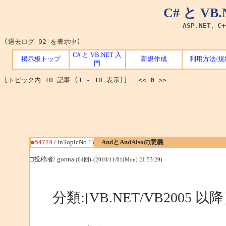
C# と V
ASP.NET、C
(過去ログ 92 を表示中)
C# と VB.NET 入
掲示板トップ
新規作成
利用方法/規
門
[トピック内 10 記事 (1 - 10 表示)] <<
0
>>
■54774
/ inTopicNo.1)
AndとAndAlsoの意義
□投稿者/ gonna
(64回)-(2010/11/01(Mon) 21:53:29)
分類:[VB.NET/VB2005 以