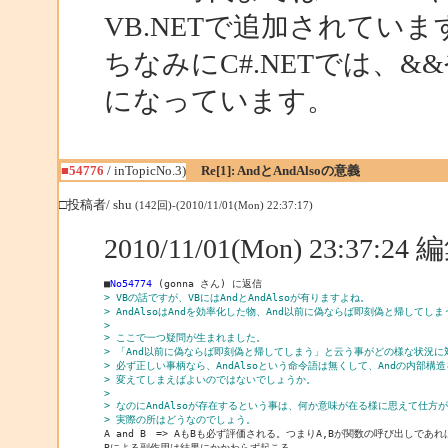
VB.NETで追加されていま
ちなみにC#.NETでは、&
になっています。
■54776
/ inTopicNo.3)
Re[1]: AndとAndAlsoの意義
□投稿者/ shu
(142回)-(2010/11/01(Mon) 22:37:17)
2010/11/01(Mon) 23:37:2
■
No54774
> VBの話ですが、VBにはAndとAndAlsoが有りますよね。
> AndAlsoはAndを効率化した物、And以前に偽ならば即刻偽と帰して
> 
> ここで一つ疑問が生まれました。
> 「And以前に偽ならば即刻偽と帰してしまう」と云う事がどの様な状況に
> 必ず正しい事柄なら、AndAlsoという命令語は無くして、Andの内部構造を
> 変えてしまえばよいのではないでしょうか。
> 
> なのにAndAlsoが存在するという事は、何か意味が在る様に思えて仕方
> 実際の所はどうなのでしょう。

A and B　=> AもBも必ず評価される。つまりA,Bが関数の呼び出しであれ
Bによる副作用は結果にかかわらず起こる。
