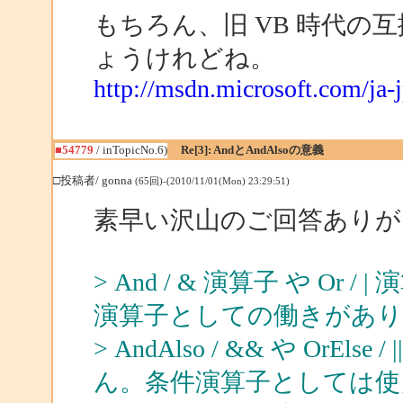
もちろん、旧 VB 時代
ょうけれどね。
http://msdn.microsoft.com/j
■54779
/ inTopicNo.6)
Re[3]: AndとAndAlsoの意義
□投稿者/ gonna
(65回)-(2010/11/01(Mon) 23:29:51)
素早い沢山のご回答ありが
> And / & 演算子 や O
演算子としての働きがあ
> AndAlso / && や Or
ん。条件演算子としては使