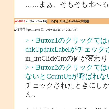
……まぁ、そもそも比べるよ
■54804
/ inTopicNo.10)
Re[5]: AndとAndAlsoの意義
□投稿者/ gonna
(66回)-(2010/11/02(Tue) 20:07:33)
>・Button1のクリックで
chkUpdateLabelがチ
m_intClickCntの値が変
>・Button2のクリックではc
ないとCountUpが呼ばれないの
チェックされたときにしかm_i
ん。