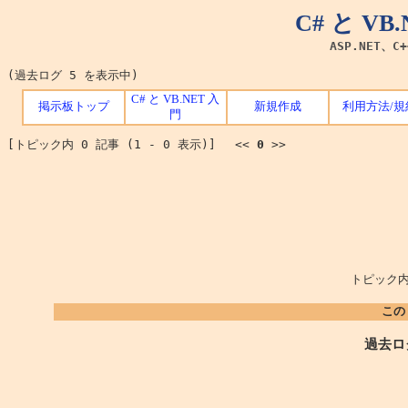
C# と V
ASP.NET、C
(過去ログ 5 を表示中)
C# と VB.NET 入
掲示板トップ
新規作成
利用方法/規
門
[トピック内 0 記事 (1 - 0 表示)] <<
0
>>
トピック内
この
過去ロ