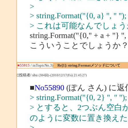
>
> string.Format("{0, a} ", " ");
> これは可能なんでしょう
string.Format("{0," + a + "} ", 
こういうことでしょうか
■55915
/ inTopicNo.3)
Re[1]: string.Formatメソッドについて
□投稿者/ shu
(304回)-(2010/12/17(Fri) 21:45:27)
■
No55890
(ぽん さん) に返
> string.Format("{0, 2} ", " ");
> とすると、2つぶん空
のように変数に置き換え
>