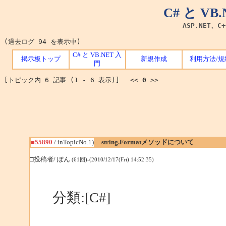
C# と V
ASP.NET、C
(過去ログ 94 を表示中)
C# と VB.NET 入
掲示板トップ
新規作成
利用方法/規
門
[トピック内 6 記事 (1 - 6 表示)] <<
0
>>
■55890
/ inTopicNo.1)
string.Formatメソッドについて
□投稿者/ ぽん
(61回)-(2010/12/17(Fri) 14:52:35)
分類:[C#]