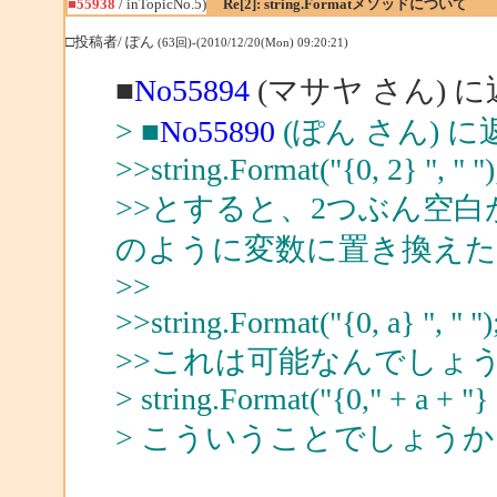
■55938
/ inTopicNo.5)
Re[2]: string.Formatメソッドについて
□投稿者/ ぽん
(63回)-(2010/12/20(Mon) 09:20:21)
■
No55894
(マサヤ さん) 
> ■
No55890
(ぽん さん) に
>>string.Format("{0, 2} ", " ")
>>とすると、2つぶん空
のように変数に置き換え
>>
>>string.Format("{0, a} ", " ")
>>これは可能なんでしょ
> string.Format("{0," + a + "} "
> こういうことでしょうか