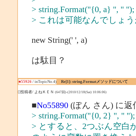
> string.Format("{0, a} ", " ");
> これは可能なんでしょう
new String(' ', a)
は駄目？
■55926
/ inTopicNo.4)
Re[1]: string.Formatメソッドについて
□投稿者/ よねＫＥＮ
(647回)-(2010/12/18(Sat) 10:06:06)
■
No55890
(ぽん さん) に返
> string.Format("{0, 2} ", " ");
> とすると、2つぶん空