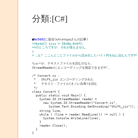
分類:[C#]
■
No5602
に返信(επιστημηさんの記事)
>>byte[] sjis = {0x8a,0xbf};
>>のところですが、それが使えません。
> 
> …え? ここんとこにファイルから読み出したバイト列をねじ込むんですｹﾄ
ちゅーか、テキストファイルを読むのなら、
StreamReaderにエンコーディングを指定できますｹﾄﾞ。
/* Convert.cs :
 *   Shift_jis エンコーディングされた
 *   テキスト・ファイル(オノレ自身)を読む
 */
class Convert {
  public static void Main() {
    System.IO.StreamReader reader = 
      new System.IO.StreamReader("Convert.cs",
         System.Text.Encoding.GetEncoding("Shift_jis"));
    string line;
    while ( (line = reader.ReadLine()) != null ) {
      System.Console.WriteLine(line);
    }
    reader.Close();
  }
}