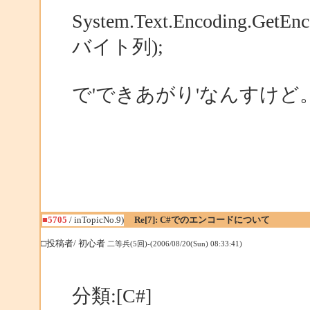
System.Text.Encoding.GetEn
バイト列);
で'できあがり'なんすけど
■5705
/ inTopicNo.9)
Re[7]: C#でのエンコードについて
□投稿者/ 初心者
二等兵(5回)-(2006/08/20(Sun) 08:33:41)
分類:[C#]