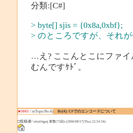
分類:[C#]
> byte[] sjis = {0x8a,0xbf};
> のところですが、それ
…え? ここんとこにファ
むんですｹﾄﾞ。
■5603
/ inTopicNo.6)
Re[4]: C#でのエンコードについて
□投稿者/ επιστημη
軍曹(72回)-(2006/08/17(Thu) 22:54:34)