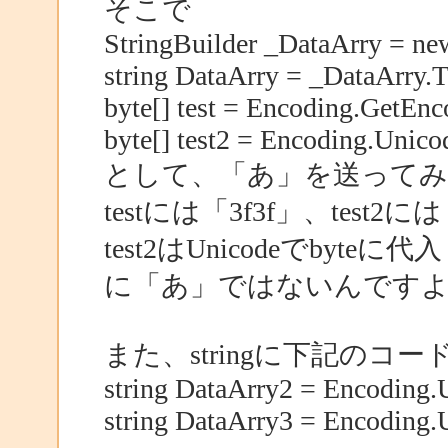
そこで
StringBuilder _DataArry = ne
string DataArry = _DataArry.T
byte[] test = Encoding.GetEn
byte[] test2 = Encoding.Unico
として、「あ」を送ってみ
testには「3f3f」、test
test2はUnicodeでby
に「あ」ではないんです
また、stringに下記のコ
string DataArry2 = Encoding.U
string DataArry3 = Encoding.U