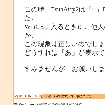
この時、DataArry2は「□」
た。
WinCEに入るときに、他
が、
この現象は正しいのでし
どうすれば「あ」が表示
すみませんが、お願いし
■5701
/ inTopicNo.8)
Re[6]: C#でのエンコードについて
□投稿者/ επιστημη
軍曹(75回)-(2006/08/19(Sat) 23:36:35)