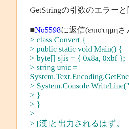
GetStringの引数のエ
■
No5598
に返信(επιστημη
> class Convert {
> public static void Main() {
> byte[] sjis = { 0x8a, 0xbf };
> string unic =
System.Text.Encoding.GetEncod
> System.Console.WriteLine("[
> }
> }
>
> [漢]と出力されるはず。