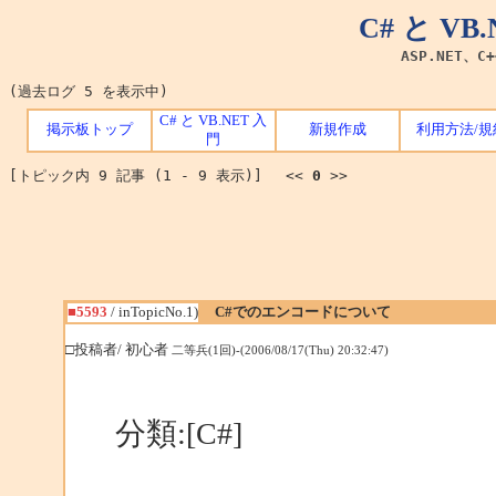
C# と V
ASP.NET、C
(過去ログ 5 を表示中)
C# と VB.NET 入
掲示板トップ
新規作成
利用方法/規
門
[トピック内 9 記事 (1 - 9 表示)] <<
0
>>
■5593
/ inTopicNo.1)
C#でのエンコードについて
□投稿者/ 初心者
二等兵(1回)-(2006/08/17(Thu) 20:32:47)
分類:[C#]