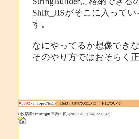
StringBuilderに格納でき
Shift_JISがそこに入
す。
なにやってるか想像でき
そのやり方ではおそらく
■5602
/ inTopicNo.5)
Re[3]: C#でのエンコードについて
□投稿者/ επιστημη
軍曹(71回)-(2006/08/17(Thu) 22:45:47)