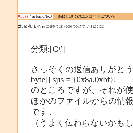
■5599
/ inTopicNo.3)
Re[2]: C#でのエンコードについて
□投稿者/ 初心者
二等兵(3回)-(2006/08/17(Thu) 21:30:32)
分類:[C#]
さっそくの返信ありがと
byte[] sjis = {0x8a,0xbf};
のところですが、それが
ほかのファイルからの情報が、
です。
（うまく伝わらないかも