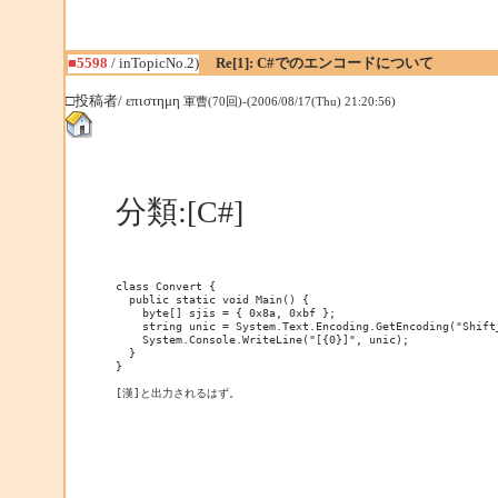
■5598
/ inTopicNo.2)
Re[1]: C#でのエンコードについて
□投稿者/ επιστημη
軍曹(70回)-(2006/08/17(Thu) 21:20:56)
分類:[C#]
class Convert {
  public static void Main() {
    byte[] sjis = { 0x8a, 0xbf };
    string unic = System.Text.Encoding.GetEncoding("Shift
    System.Console.WriteLine("[{0}]", unic);
  }
}
[漢]と出力されるはず。