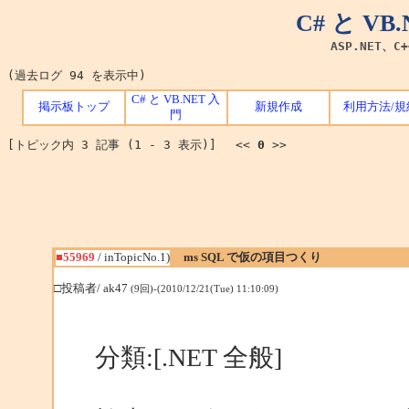
C# と V
ASP.NET、C
(過去ログ 94 を表示中)
C# と VB.NET 入
掲示板トップ
新規作成
利用方法/規
門
[トピック内 3 記事 (1 - 3 表示)] <<
0
>>
■55969
/ inTopicNo.1)
ms SQL で仮の項目つくり
□投稿者/ ak47
(9回)-(2010/12/21(Tue) 11:10:09)
分類:[.NET 全般]