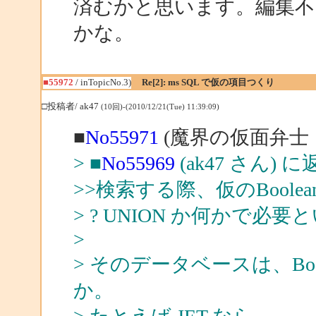
済むかと思います。編集不
かな。
■55972
/ inTopicNo.3)
Re[2]: ms SQL で仮の項目つくり
□投稿者/ ak47
(10回)-(2010/12/21(Tue) 11:39:09)
■
No55971
(魔界の仮面弁士 
> ■
No55969
(ak47 さん) に
>>検索する際、仮のBool
> ? UNION か何かで必
>
> そのデータベースは、Bo
か。