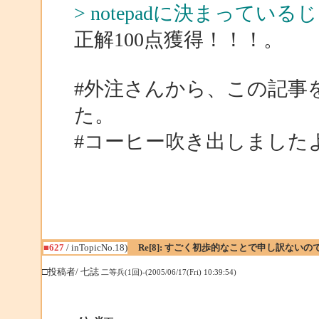
> notepadに決まっている
正解100点獲得！！！。
#外注さんから、この記事
た。
#コーヒー吹き出しました
■627
/ inTopicNo.18)
Re[8]: すごく初歩的なことで申し訳ない
□投稿者/ 七誌
二等兵(1回)-(2005/06/17(Fri) 10:39:54)