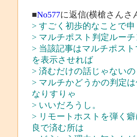
■
No577
に返信(横槍さんさ
> すごく初歩的なことで
> マルチポスト判定ルー
> 当該記事はマルチポス
を表示させれば
> 済むだけの話じゃないの
> マルチかどうかの判定
なりすりゃ
> いいだろうし。
> リモートホストを弾く
良で済む所は