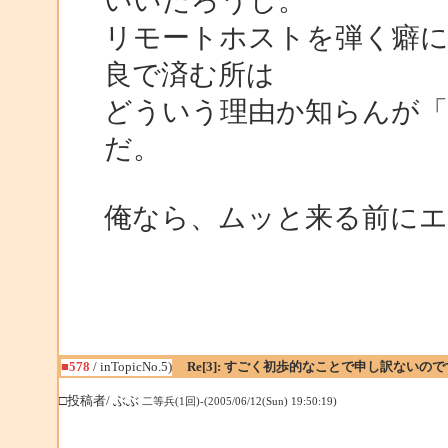
いいだろうし。
リモートホストを弾く癖
良で済む所は
どういう理由か知らんが「
だ。
俺なら、ムッと来る前に
■578
/ inTopicNo.5)
Re[3]: すごく初歩的なことで申し訳ないの
□投稿者/ ぶぶ
二等兵(1回)-(2005/06/12(Sun) 19:50:19)