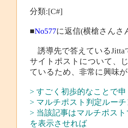
分類:[C#]
■
No577
に返信(横槍さんさ
誘導先で答えているJitt
サイトポストについて、
ているため、非常に興味
> すごく初歩的なことで
> マルチポスト判定ルー
> 当該記事はマルチポス
を表示させれば