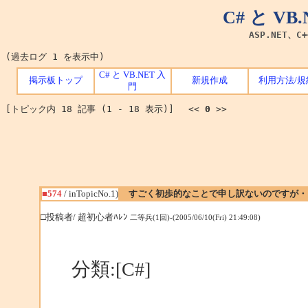
C# と V
ASP.NET、C
(過去ログ 1 を表示中)
C# と VB.NET 入
掲示板トップ
新規作成
利用方法/規
門
[トピック内 18 記事 (1 - 18 表示)] <<
0
>>
■574
/ inTopicNo.1)
すごく初歩的なことで申し訳ないのですが・
□投稿者/ 超初心者ﾊﾚﾝ
二等兵(1回)-(2005/06/10(Fri) 21:49:08)
分類:[C#]