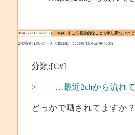
■581
/ inTopicNo.7)
Re[4]: すごく初歩的なことで申し訳ないの
□投稿者/ はいこーん
准尉(25回)-(2005/06/13(Mon) 09:46:33)
分類:[C#]
> …最近2chから流れ
どっかで晒されてますか