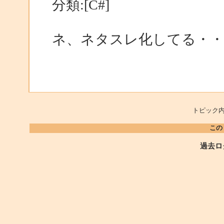
分類:[C#]
ネ、ネタスレ化してる・・
トピック内
この
過去ロ