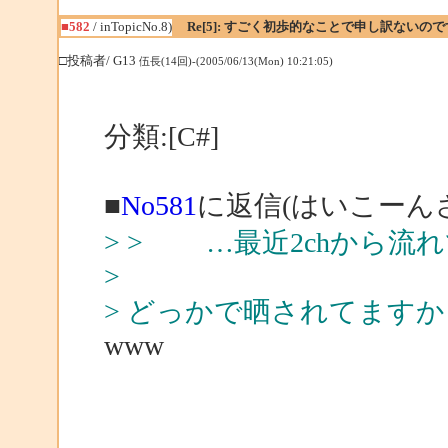
■582
/ inTopicNo.8)
Re[5]: すごく初歩的なことで申し訳ないの
□投稿者/ G13
伍長(14回)-(2005/06/13(Mon) 10:21:05)
分類:[C#]
■
No581
に返信(はいこーん
> > …最近2chから流
>
> どっかで晒されてますか
www