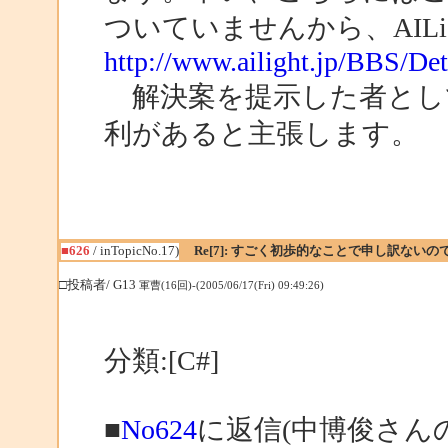
ついていませんから、AIL
http://www.ailight.jp/BBS/De
解決案を提示した者とし
利があると主張します。
■626
/ inTopicNo.17)
Re[7]: すごく初歩的なことで申し訳ない
□投稿者/ G13
軍曹(16回)-(2005/06/17(Fri) 09:49:26)
分類:[C#]
■
No624
に返信(中博俊さん