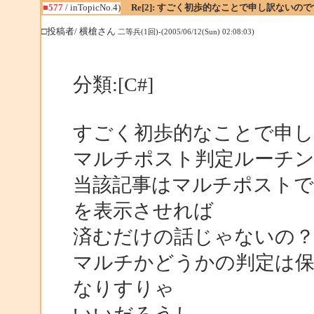
■577
/ inTopicNo.4)
Re[2]: すごく初歩的なことで申し訳ないの
□投稿者/ 横槍さん
二等兵(1回)-(2005/06/12(Sun) 02:08:03)
分類:[C#]
すごく初歩的なことで申
マルチポスト判定ルーチ
当該記事はマルチポストで
を表示させれば
済むだけの話じゃないの
マルチかどうかの判定は保
なりすりゃ