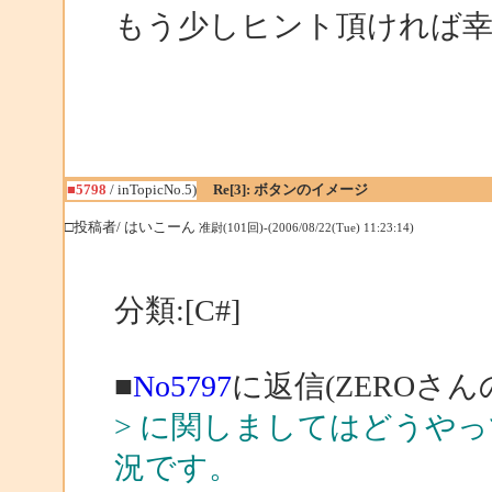
もう少しヒント頂ければ
■5798
/ inTopicNo.5)
Re[3]: ボタンのイメージ
□投稿者/ はいこーん
准尉(101回)-(2006/08/22(Tue) 11:23:14)
分類:[C#]
■
No5797
に返信(ZEROさん
> に関しましてはどうや
況です。