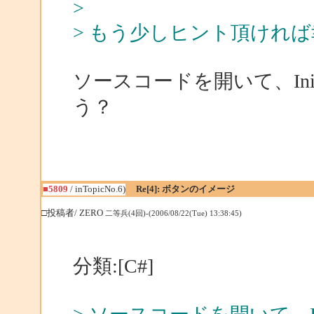
>
> もう少しヒント頂けれ
ソースコードを開いて、Initia
う？
■5809
/ inTopicNo.6)
Re[4]: ボタンのイメージ
□投稿者/ ZERO
二等兵(4回)-(2006/08/22(Tue) 13:38:45)
分類:[C#]