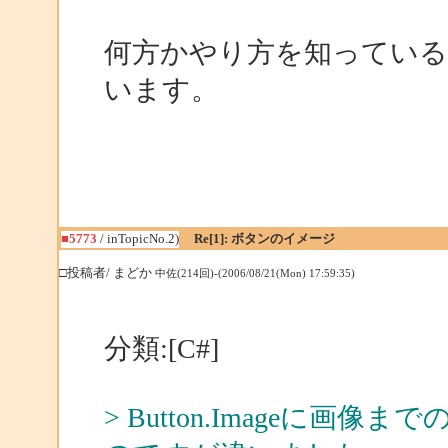
何方かやり方を知ってい
います。
■5773
/ inTopicNo.2)
Re[1]: ボタンのイメージ
□投稿者/ まどか
中佐(214回)-(2006/08/21(Mon) 17:59:35)
分類:[C#]
> Button.Imageに