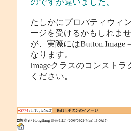
のですが違いました。
たしかにプロパティウィ
ージを受けるかもしれま
が、実際にはButton.Ima
なります。
Imageクラスのコンスト
ください。
■5774
/ inTopicNo.3)
Re[1]: ボタンのイメージ
□投稿者/ Hongliang
曹長(81回)-(2006/08/21(Mon) 18:00:15)