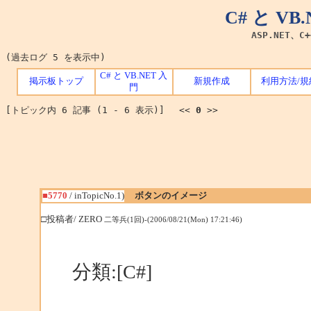
C# と V
ASP.NET、C
(過去ログ 5 を表示中)
C# と VB.NET 入
掲示板トップ
新規作成
利用方法/規
門
[トピック内 6 記事 (1 - 6 表示)] <<
0
>>
■5770
/ inTopicNo.1)
ボタンのイメージ
□投稿者/ ZERO
二等兵(1回)-(2006/08/21(Mon) 17:21:46)
分類:[C#]