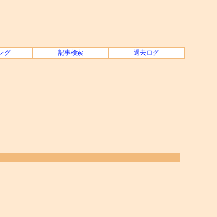
ング
記事検索
過去ログ