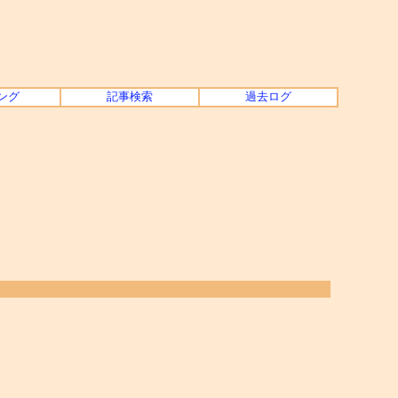
ング
記事検索
過去ログ