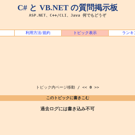
C# と VB.NET の質問掲示板
ASP.NET、C++/CLI、Java 何でもどうぞ
利用方法/規約
トピック表示
ランキ
トピック内ページ移動 / <<
0
>>
このトピックに書きこむ
過去ログには書き込み不可