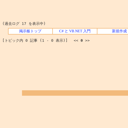
(過去ログ 17 を表示中)
掲示板トップ
C# と VB.NET 入門
新規作成
[トピック内 0 記事 (1 - 0 表示)] <<
0
>>