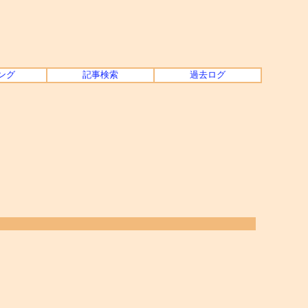
ング
記事検索
過去ログ