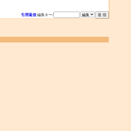
引用返信
編集キー/