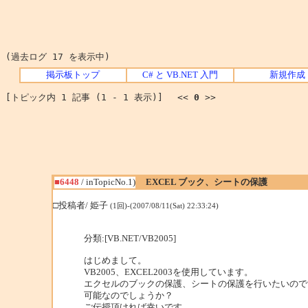
(過去ログ 17 を表示中)
掲示板トップ
C# と VB.NET 入門
新規作成
[トピック内 1 記事 (1 - 1 表示)] <<
0
>>
■6448
/ inTopicNo.1)
EXCEL ブック、シートの保護
□投稿者/ 姫子
(1回)-(2007/08/11(Sat) 22:33:24)
分類:[VB.NET/VB2005]
はじめまして。
VB2005、EXCEL2003を使用しています。
エクセルのブックの保護、シートの保護を行いたいので
可能なのでしょうか？
ご伝授頂ければ幸いです。