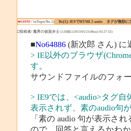
■64890
/ inTopicNo.2)
Re[1]: IE9でHTML5 autio タグが無効
□投稿者/ 魔界の仮面弁士
(120回)-(2013/01/21(Mon) 03:27:32)
■
No64886
(新次郎 さん) に
> IE以外のブラウザ(Chro
す。
サウンドファイルのフォー
> IE9では、<audio
表示されず、素のaudio
「素の audio 句が表
ので、回答と言えるかわ