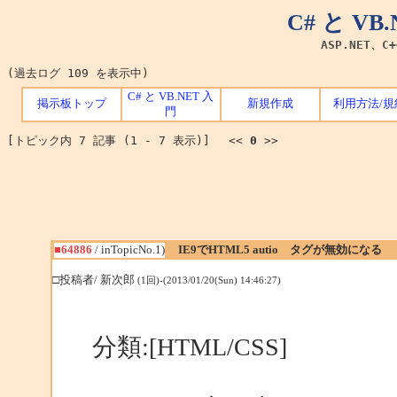
C# と V
ASP.NET、C
(過去ログ 109 を表示中)
C# と VB.NET 入
掲示板トップ
新規作成
利用方法/規
門
[トピック内 7 記事 (1 - 7 表示)] <<
0
>>
■64886
/ inTopicNo.1)
IE9でHTML5 autio タグが無効になる
□投稿者/ 新次郎
(1回)-(2013/01/20(Sun) 14:46:27)
分類:[HTML/CSS]