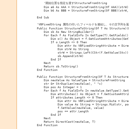
        '開始位置を指定を渡すStructureFromString

        Dim a6 As AAA = StructureFromString(Of AAA)(strW)

        Dim b6 As BBB = StructureFromString(Of BBB)(strW, 
    End Sub

    'VBFixedString 属性の付いたフィールドを連結し、その文字列を返
    Public Function StructureToString(Of T As Structure)(B
        Dim sb As New StringBuilder()

        For Each f As FieldInfo In GetType(T).GetFields()

            Dim o() As Object = f.GetCustomAttributes(Get
            If o.Length <> 0 Then

                Dim attr As VBFixedStringAttribute = Dire
                Dim strW As String

                strW = Strings.Left(CStr(f.GetValue(Stx))
                sb.Append(strW)

            End If

        Next

        Return sb.ToString()

    End Function

    Public Function StructureFromString(Of T As Structure)
        Dim newValue As ValueType = StructureFromString

        str &= StrDup(Len(newValue), " "c)

        Dim pos As Integer = 1

        For Each f As FieldInfo In newValue.GetType().GetF
            Dim attributes() As Object = f.GetCustomAttri
            If attributes.Length <> 0 Then

                Dim attr As VBFixedStringAttribute = Dire
                Dim value As String = Strings.Mid(str, pos
                f.SetValue(newValue, value)

                pos += attr.Length

            End If

        Next

        Return DirectCast(newValue, T)

    End Function
