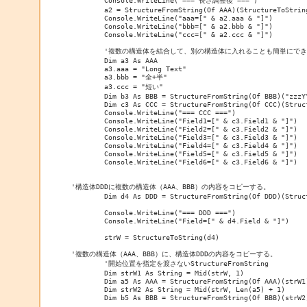
        Console.WriteLine("=== 長さ調整後 ===")

        a2 = StructureFromString(Of AAA)(StructureToString
        Console.WriteLine("aaa=[" & a2.aaa & "]")

        Console.WriteLine("bbb=[" & a2.bbb & "]")

        Console.WriteLine("ccc=[" & a2.ccc & "]")

        '複数の構造体を結合して、別の構造体に入れることも簡単にでき
        Dim a3 As AAA

        a3.aaa = "Long Text"

        a3.bbb = "全+半"

        a3.ccc = "短い"

        Dim b3 As BBB = StructureFromString(Of BBB)("zzzYY
        Dim c3 As CCC = StructureFromString(Of CCC)(Struc
        Console.WriteLine("=== CCC ===")

        Console.WriteLine("Field1=[" & c3.Field1 & "]")

        Console.WriteLine("Field2=[" & c3.Field2 & "]")

        Console.WriteLine("Field3=[" & c3.Field3 & "]")

        Console.WriteLine("Field4=[" & c3.Field4 & "]")

        Console.WriteLine("Field5=[" & c3.Field5 & "]")

        Console.WriteLine("Field6=[" & c3.Field6 & "]")

'構造体DDDに複数の構造体（AAA、BBB）の内容をコピーする。

        Dim d4 As DDD = StructureFromString(Of DDD)(Struc
        Console.WriteLine("=== DDD ===")

        Console.WriteLine("Field=[" & d4.Field & "]")

        strW = StructureToString(d4)

'複数の構造体（AAA、BBB）に、構造体DDDの内容をコピーする。

        '開始位置を指定を渡さないStructureFromString

        Dim strW1 As String = Mid(strW, 1)

        Dim a5 As AAA = StructureFromString(Of AAA)(strW1)
        Dim strW2 As String = Mid(strW, Len(a5) + 1)

        Dim b5 As BBB = StructureFromString(Of BBB)(strW2)