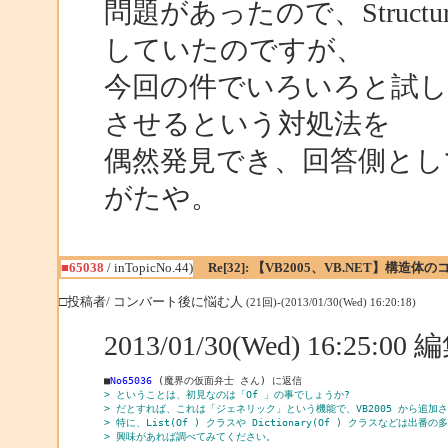
問題があったので、Structu
していたのですが、
今回の件でいろいろと試してい
させるという対処法を
偶然発見でき、回答側とし
がたや。
■65038
/ inTopicNo.44)
Re[32]: 【VB2005、VB.NET】構造
□投稿者/ コンバート後に悩む人
(21回)-(2013/01/30(Wed) 16:20:18)
2013/01/30(Wed) 16:25:0
■
No65036
> ということは、初見なのは「Of 」の事でしょうか?
> だとすれば、これは「ジェネリック」という機能で、VB2005 から追加
> 特に、List(Of ) クラスや Dictionary(Of ) クラスなどは出番
> 興味があれば調べてみてください。