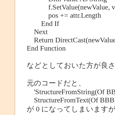
f.SetValue(newValue, va
pos += attr.Length
End If
Next
Return DirectCast(newValue
End Function
などとしておいた方が良
元のコードだと、
'StructureFromString(Of BB
StructureFromText(Of BBB)(
が 0 になってしまいます