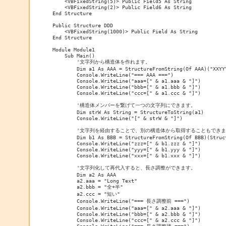
    <VBFixedString(5)> Public Field5 As String

    <VBFixedString(2)> Public Field6 As String

End Structure

Public Structure DDD

    <VBFixedString(1000)> Public Field As String

End Structure

Module Module1

    Sub Main()

        '文字列から構造体を作れます。

        Dim a1 As AAA = StructureFromString(Of AAA)("XXYYY
        Console.WriteLine("=== AAA ===")

        Console.WriteLine("aaa=[" & a1.aaa & "]")

        Console.WriteLine("bbb=[" & a1.bbb & "]")

        Console.WriteLine("ccc=[" & a1.ccc & "]")

        '構造体メンバーを繋げて一つの文字列にできます。

        Dim strW As String = StructureToString(a1)

        Console.WriteLine("[" & strW & "]")

        '文字列を経由することで、別の構造体から取得することもできま
        Dim b1 As BBB = StructureFromString(Of BBB)(Struct
        Console.WriteLine("zzz=[" & b1.zzz & "]")

        Console.WriteLine("yyy=[" & b1.yyy & "]")

        Console.WriteLine("xxx=[" & b1.xxx & "]")

        '文字列化して再代入すると、長さ調整ができます。

        Dim a2 As AAA

        a2.aaa = "Long Text"

        a2.bbb = "全+半"

        a2.ccc = "短い"

        Console.WriteLine("=== 長さ調整前 ===")

        Console.WriteLine("aaa=[" & a2.aaa & "]")

        Console.WriteLine("bbb=[" & a2.bbb & "]")

        Console.WriteLine("ccc=[" & a2.ccc & "]")
