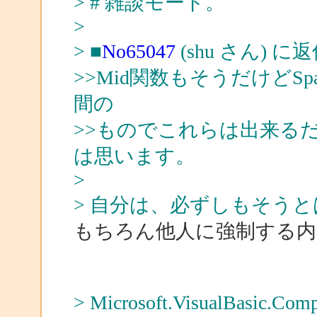
> # 雑談モード。
>
> ■
No65047
(shu さん) に
>>Mid関数もそうだけどSpace関
間の
>>ものでこれらは出来る
は思います。
>
> 自分は、必ずしもそう
もちろん他人に強制する内
> Microsoft.VisualBasi