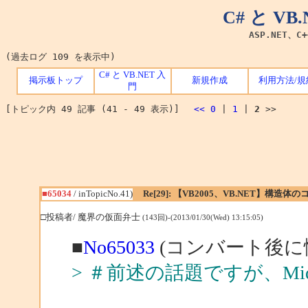
C# と V
ASP.NET、C
(過去ログ 109 を表示中)
C# と VB.NET 入
掲示板トップ
新規作成
利用方法/規
門
[トピック内 49 記事 (41 - 49 表示)]
<<
0
|
1
|
2
>>
■65034
/ inTopicNo.41)
Re[29]: 【VB2005、VB.NET】構造
□投稿者/ 魔界の仮面弁士
(143回)-(2013/01/30(Wed) 13:15:05)
■
No65033
(コンバート後に悩
> ＃前述の話題ですが、M