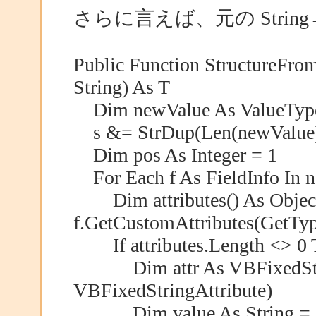
さらに言えば、元の String→
Public Function StructureFrom
String) As T
Dim newValue As ValueType 
s &= StrDup(Len(newValue),
Dim pos As Integer = 1
For Each f As FieldInfo In n
Dim attributes() As Objec
f.GetCustomAttributes(GetTyp
If attributes.Length <> 0 
Dim attr As VBFixedStringA
VBFixedStringAttribute)
Dim value As String = Stri