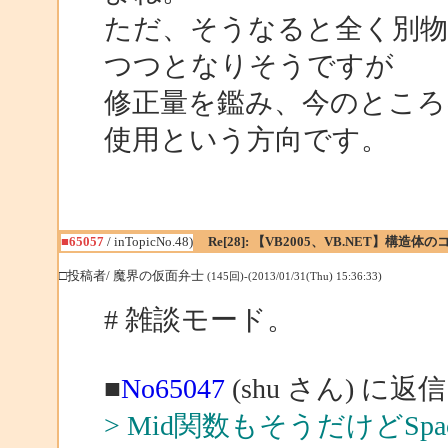
ただ、そうなると全く別
つつとなりそうですが
修正量を鑑み、今のとこ
使用という方向です。
■65057
/ inTopicNo.48)
Re[28]: 【VB2005、VB.NET】構造
□投稿者/ 魔界の仮面弁士
(145回)-(2013/01/31(Thu) 15:36:33)
# 雑談モード。
■
No65047
(shu さん) に返信
> Mid関数もそうだけどSpace関