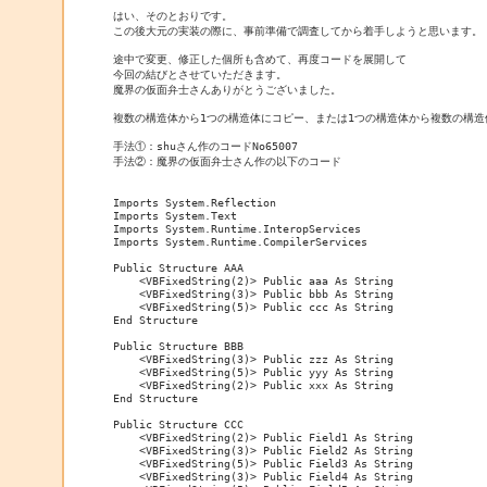
はい、そのとおりです。

この後大元の実装の際に、事前準備で調査してから着手しようと思います。

途中で変更、修正した個所も含めて、再度コードを展開して

今回の結びとさせていただきます。

魔界の仮面弁士さんありがとうございました。

複数の構造体から1つの構造体にコピー、または1つの構造体から複数の構造
手法①：shuさん作のコードNo65007

手法②：魔界の仮面弁士さん作の以下のコード

Imports System.Reflection

Imports System.Text

Imports System.Runtime.InteropServices

Imports System.Runtime.CompilerServices

Public Structure AAA

    <VBFixedString(2)> Public aaa As String

    <VBFixedString(3)> Public bbb As String

    <VBFixedString(5)> Public ccc As String

End Structure

Public Structure BBB

    <VBFixedString(3)> Public zzz As String

    <VBFixedString(5)> Public yyy As String

    <VBFixedString(2)> Public xxx As String

End Structure

Public Structure CCC

    <VBFixedString(2)> Public Field1 As String

    <VBFixedString(3)> Public Field2 As String

    <VBFixedString(5)> Public Field3 As String

    <VBFixedString(3)> Public Field4 As String
