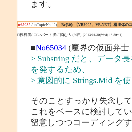
ます。
■65035
/ inTopicNo.42)
Re[30]: 【VB2005、VB.NET】構造
□投稿者/ コンバート後に悩む人
(20回)-(2013/01/30(Wed) 13:50:41)
■
No65034
(魔界の仮面弁士 
> Substring だと、
を発するため、
> 意図的に Strings.Mi
そのことすっかり失念し
これをベースに検討して
留意しつつコーディング