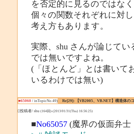
を否定的に見るのではなく
個々の関数それぞれに対し
考え方もあります。
実際、shu さんが論じて
では無いですよね。
(「ほとんど」とは書いて
いるわけでは無い)
■65060
/ inTopicNo.49)
Re[29]: 【VB2005、VB.NET】構造
□投稿者/ shu
(164回)-(2013/01/31(Thu) 16:56:25)
■
No65057
(魔界の仮面弁士 