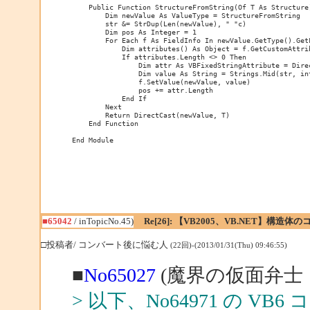
    Public Function StructureFromString(Of T As Structure
        Dim newValue As ValueType = StructureFromString

        str &= StrDup(Len(newValue), " "c)

        Dim pos As Integer = 1

        For Each f As FieldInfo In newValue.GetType().GetF
            Dim attributes() As Object = f.GetCustomAttri
            If attributes.Length <> 0 Then

                Dim attr As VBFixedStringAttribute = Dire
                Dim value As String = Strings.Mid(str, int
                f.SetValue(newValue, value)

                pos += attr.Length

            End If

        Next

        Return DirectCast(newValue, T)

    End Function

■65042
/ inTopicNo.45)
Re[26]: 【VB2005、VB.NET】構造
□投稿者/ コンバート後に悩む人
(22回)-(2013/01/31(Thu) 09:46:55)
■
No65027
(魔界の仮面弁士 
> 以下、No64971 の V