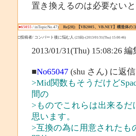
置き換えるのは必要ないと
■65055
/ inTopicNo.47)
Re[28]: 【VB2005、VB.NET】構造
□投稿者/ コンバート後に悩む人
(23回)-(2013/01/31(Thu) 15:00:46)
2013/01/31(Thu) 15:08:2
■
No65047
(shu さん) に返信
>Mid関数もそうだけどSpace関数
間の
>ものでこれらは出来るだ
思います。
>互換の為に用意されたものでありM