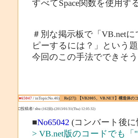
すべてSpace関数を使用
＃別な掲示板で「VB.netに
ピーするには？」という題
今回のこの手法でできそ
■65047
/ inTopicNo.46)
Re[27]: 【VB2005、VB.NET】構造
□投稿者/ shu
(162回)-(2013/01/31(Thu) 12:05:32)
■
No65042
(コンバート後に悩
> VB.net版のコードでも