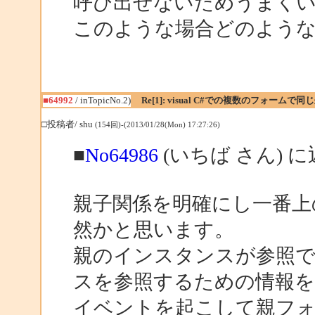
呼び出せないためうまく
このような場合どのよう
■64992
/ inTopicNo.2)
Re[1]: visual C#での複数のフォーム
□投稿者/ shu
(154回)-(2013/01/28(Mon) 17:27:26)
■
No64986
(いちば さん) 
親子関係を明確にし一番上
然かと思います。
親のインスタンスが参照
スを参照するための情報を
イベントを起こして親フ