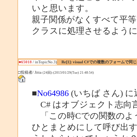
いと思います。
親子関係がなくすべて平等
クラスに処理させるよう
■65018
/ inTopicNo.3)
Re[1]: visual C#での複数のフォーム
□投稿者/ Jitta
(24回)-(2013/01/29(Tue) 21:48:54)
■
No64986
(いちば さん) 
C# はオブジェクト志向
「この時Cでの関数のような、stri
ひとまとめにして呼び出