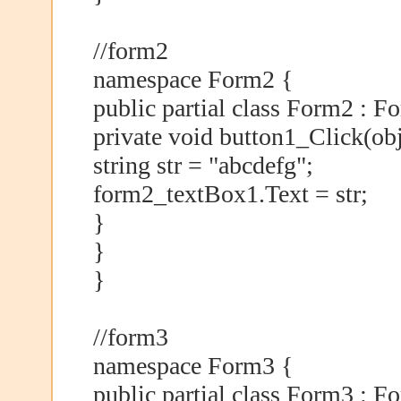
//form2
namespace Form2 {
public partial class Form2 : F
private void button1_Click(obj
string str = "abcdefg";
form2_textBox1.Text = str;
}
}
}
//form3
namespace Form3 {
public partial class Form3 : F