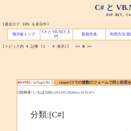
C# と V
ASP.NET、C
(過去ログ 109 を表示中)
C# と VB.NET 入
掲示板トップ
新規作成
利用方法/規
門
[トピック内 4 記事 (1 - 4 表示)] <<
0
>>
■64986
/ inTopicNo.1)
visual C#での複数のフォームで同じ処理
□投稿者/ いちば
(6回)-(2013/01/28(Mon) 16:10:47)
分類:[C#]