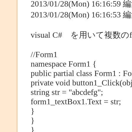
2013/01/28(Mon) 16:16:5
2013/01/28(Mon) 16:16:5
visual C# を用いて複数
//Form1
namespace Form1 {
public partial class Form1 : F
private void button1_Click(obj
string str = "abcdefg";
form1_textBox1.Text = str;
}
}
}