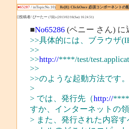
■65287
/ inTopicNo.10)
Re[8]: ClickOnce 必須コンポーネント
□投稿者/ ぴーたー
(7回)-(2013/02/16(Sat) 16:24:51)
■
No65286
(ペニー さん) 
>>具体的には、ブラウザ(IE
>>
>>
http://
****/test/test.applica
>>
>>のような起動方法です
>
> では、発行先（
http://
**
すか、インターネットの
> また、発行された内容