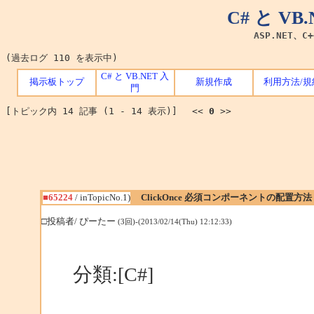
C# と V
ASP.NET、C
(過去ログ 110 を表示中)
C# と VB.NET 入
掲示板トップ
新規作成
利用方法/規
門
[トピック内 14 記事 (1 - 14 表示)] <<
0
>>
■65224
/ inTopicNo.1)
ClickOnce 必須コンポーネントの配置方法
□投稿者/ ぴーたー
(3回)-(2013/02/14(Thu) 12:12:33)
分類:[C#]