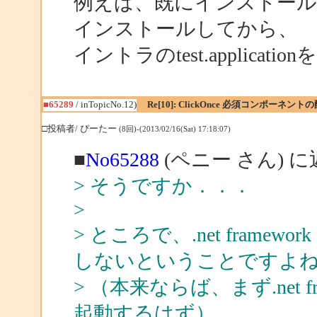
例えば、既にインストール済みの.
インストールしてから、
イントラのtest.applic
■65289
/ inTopicNo.12)
Re[10]: ClickOnce 必須コンポーネン
□投稿者/ ぴーたー
(8回)-(2013/02/16(Sat) 17:18:07)
■
No65288
(ペニー さん) 
> そうですか．．．
>
> ところで、.net framew
しないということですよ
> （本来ならば、まず.net fr
起動するはず）