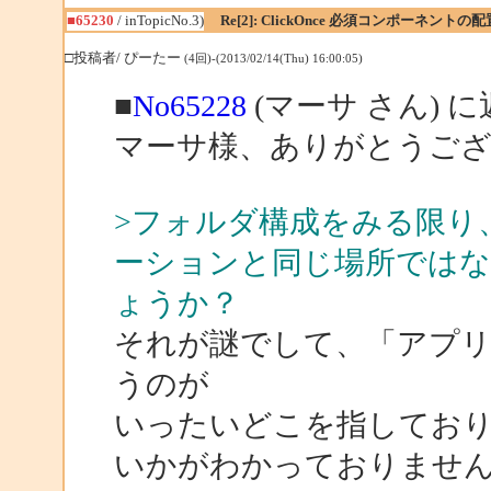
■65230
/ inTopicNo.3)
Re[2]: ClickOnce 必須コンポーネントの
□投稿者/ ぴーたー
(4回)-(2013/02/14(Thu) 16:00:05)
■
No65228
(マーサ さん) 
マーサ様、ありがとうご
>フォルダ構成をみる限り、.NET
ーションと同じ場所では
ょうか？
それが謎でして、「アプ
うのが
いったいどこを指してお
いかがわかっておりませ