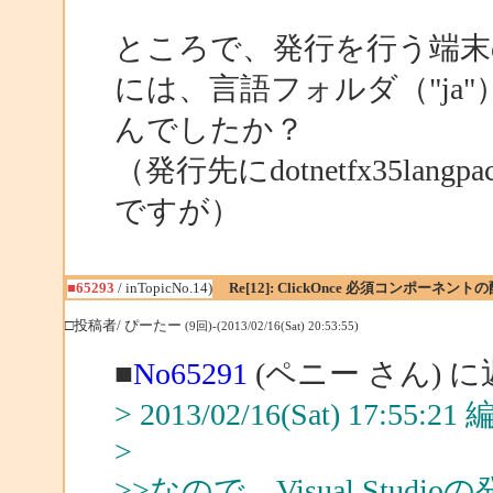
ところで、発行を行う端
には、言語フォルダ（"ja
んでしたか？
（発行先にdotnetfx35lan
ですが）
■65293
/ inTopicNo.14)
Re[12]: ClickOnce 必須コンポーネン
□投稿者/ ぴーたー
(9回)-(2013/02/16(Sat) 20:53:55)
■
No65291
(ペニー さん) 
> 2013/02/16(Sat) 17:55:
>
>>なので、Visual St