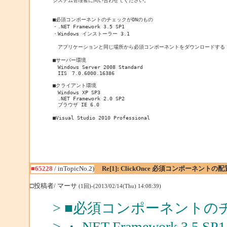
システム管理者に問い合わせてください。

■必須コンポーネントのチェックがONのもの

・.NET Framework 3.5 SP1

・Windows インストーラー 3.1

　アプリケーションと同じ場所から必須コンポーネントをダウンロードする

■サーバー環境

　Windows Server 2008 Standard

　IIS　7.0.6000.16386

■クライアント環境

　Windows XP SP3

　.NET Framework 2.0 SP2

　ブラウザ IE 6.0

■Visual Studio 2010 Professional
■65228
/ inTopicNo.2)
Re[1]: ClickOnce 必須コンポーネントの
□投稿者/ マーサ
(1回)-(2013/02/14(Thu) 14:08:39)
> ■必須コンポーネントの
> ・.NET Framework 3.5 SP1