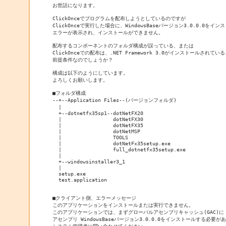
お世話になります。

ClickOnceでプログラムを配布しようとしているのですが

ClickOnceで実行した場合に、WindowsBaseバージョン3.0.0.0をイ
エラーが表示され、インストールができません。

配布するコンポーネントのフォルダ構成が誤っている、または

ClickOnceでの配布は、.NET Framework 3.0がインストールされている
前提条件なのでしょうか？

構成は以下のようにしています。

よろしくお願いします。

■フォルダ構成

--+--Application Files--(バージョンフォルダ)

  |

  +--dotnetfx35sp1--dotNetFX20

  |                 dotNetFX30

  |                 dotNetFX35

  |                 dotNetMSP

  |                 TOOLS

  |                 dotNetFx35setup.exe

  |                 full_dotnetfx35setup.exe

  |

  +--windowsinstaller3_1

  |

  setup.exe

  test.application

■クライアント側、エラーメッセージ

このアプリケーションをインストールまたは実行できません。

このアプリケーションでは、まずグローバルアセンブリキャッシュ(GAC)に

アセンブリ WindowsBaseバージョン3.0.0.0をインストールする必要があ