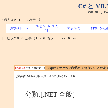
C# と V
ASP.NET、C
(過去ログ 111 を表示中)
C# と VB.NET 入
掲示板トップ
新規作成
利用方法/規
門
[トピック内 6 記事 (1 - 6 表示)] <<
0
>>
■65872
/ inTopicNo.1)
Sqliteでデータの読込ができないことがあ
□投稿者/ SEKA
(1回)-(2013/03/21(Thu) 15:10:04)
分類:[.NET 全般]