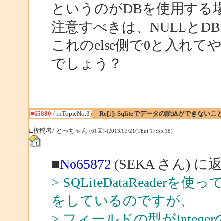
というのがDBを使用する
注意すべきは、NULLとDB
これのelse側で0と入れ
でしょう？
■65880
/ inTopicNo.3)
Re[1]: Sqliteでデータの読込ができない
□投稿者/ とっちゃん
(61回)-(2013/03/21(Thu) 17:55:18)
■
No65872
(SEKA さん) に
> SQLiteDataRead
をしているのですが、
> フィールドの型がIntege