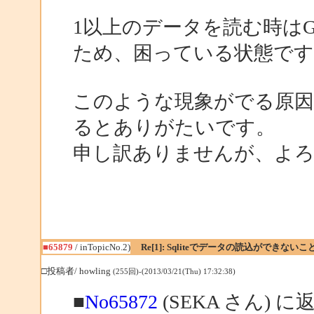
1以上のデータを読む時はGe
ため、困っている状態です
このような現象がでる原因
るとありがたいです。
申し訳ありませんが、よ
■65879
/ inTopicNo.2)
Re[1]: Sqliteでデータの読込ができない
□投稿者/ howling
(255回)-(2013/03/21(Thu) 17:32:38)
■
No65872
(SEKA さん) に