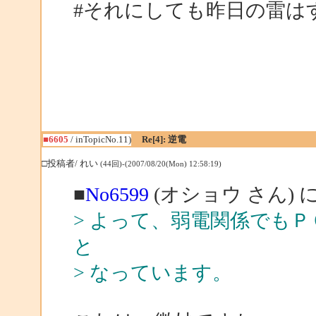
#それにしても昨日の雷は
■6605
/ inTopicNo.11)
Re[4]: 逆電
□投稿者/ れい
(44回)-(2007/08/20(Mon) 12:58:19)
■
No6599
(オショウ さん) 
> よって、弱電関係でも
と
> なっています。