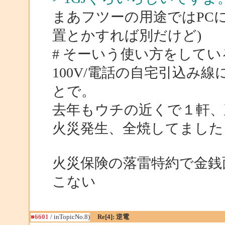
まあフツーの用途ではPC
置とかすれば別だけど)
# そーいう使い方をして
100V/電話の自宅引込み
とで。
去年もウチの近くで１軒、
火災発生、全焼してました
火災保険の落雷特約で金銭
こない
■6601
/ inTopicNo.8)
Re[4]: 逆電