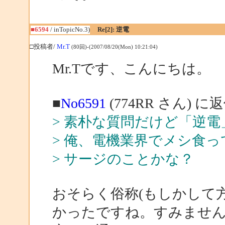
■6594
/ inTopicNo.3)
Re[2]: 逆電
□投稿者/
Mr.T
(80回)-(2007/08/20(Mon) 10:21:04)
Mr.Tです、こんにちは。
■
No6591
(774RR さん) に
> 素朴な質問だけど「逆
> 俺、電機業界でメシ食
> サージのことかな？
おそらく俗称(もしかして
かったですね。すみませ