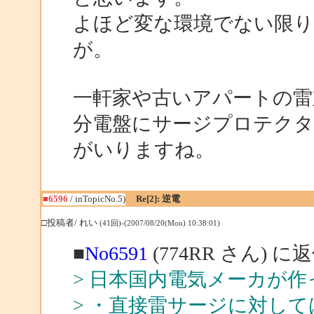
よほど変な環境でない限り
が。
一軒家や古いアパートの雷
分電盤にサージプロテク
がいりますね。
■6596
/ inTopicNo.5)
Re[2]: 逆電
□投稿者/ れい
(41回)-(2007/08/20(Mon) 10:38:01)
■
No6591
(774RR さん) に
> 日本国内電気メーカが
> ・直接雷サージに対し