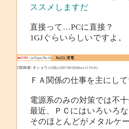
ススメしますだ
直接って…PCに直接？
1GJぐらいらしいですよ。
■6599
/ inTopicNo.6)
Re[3]: 逆電
□投稿者/ オショウ
(15回)-(2007/08/20(Mon) 11:10:41)
ＦＡ関係の仕事を主にして
電源系のみの対策では不十
最近、ＰＣにはいろいろな
そのほとんどがメタルケ