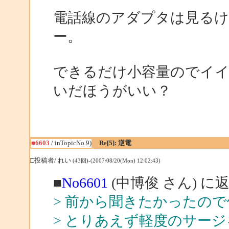
電話線のアダプタは見るけ
ー。
できるだけ小容量のでイイ
いだほうがいい？
■6603
/ inTopicNo.9)
Re[5]: 逆電
□投稿者/ れい
(43回)-(2007/08/20(Mon) 12:02:43)
■
No6601
(中博俊 さん) に
> 前から聞きたかったので
> とりあえず軽度のサー