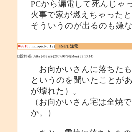
PCから漏電して死んじゃ
火事で家が燃えちゃったと
そういうのが出るのも嫌
■6618
/ inTopicNo.12)
Re[7]: 逆電
□投稿者/ Jitta
(402回)-(2007/08/20(Mon) 22:13:14)
お向かいさんに落ちたも
というのを聞いたことが
が壊れた）。
（お向かいさん宅は全焼で
か。）