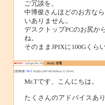
ご冗談を。
中博俊さんほどのお方なら
いありません。
デスクトップPCのお尻か
ね。
そのままJPIXに100Gくら
■6604
/ inTopicNo.10)
Re[6]: 逆電
□投稿者/
Mr.T
(81回)-(2007/08/20(Mon) 12:39:44)
Mr.Tです、こんにちは。
たくさんのアドバイスあ