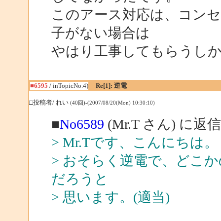
このアース対応は、コンセ
子がない場合は
やはり工事してもらうし
■6595
/ inTopicNo.4)
Re[1]: 逆電
□投稿者/ れい
(40回)-(2007/08/20(Mon) 10:30:10)
■
No6589
(Mr.T さん) に返信
> Mr.Tです、こんにちは。
> おそらく逆電で、どこ
だろうと
> 思います。(適当)