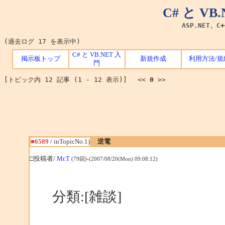
C# と V
ASP.NET、C
(過去ログ 17 を表示中)
C# と VB.NET 入
掲示板トップ
新規作成
利用方法/規
門
[トピック内 12 記事 (1 - 12 表示)] <<
0
>>
■6589
/ inTopicNo.1)
逆電
□投稿者/
Mr.T
(79回)-(2007/08/20(Mon) 09:08:12)
分類:[雑談]