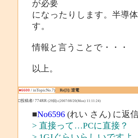
が必要
になったりします。半導体
す。
情報と言うことで・・・
以上。
■6600
/ inTopicNo.7)
Re[3]: 逆電
□投稿者/ 774RR
(29回)-(2007/08/20(Mon) 11:11:24)
■
No6596
(れい さん) に返
> 直接って…PCに直接？
> 1GJぐらいらしいですよ