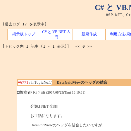
C# と V
ASP.NET、C
(過去ログ 17 を表示中)
C# と VB.NET 入
掲示板トップ
新規作成
利用方法/規
門
[トピック内 1 記事 (1 - 1 表示)] <<
0
>>
■6771
/ inTopicNo.1)
DataGridViewのヘッダの結合
□投稿者/ Ri
(4回)-(2007/08/23(Thu) 16:10:31)
分類:[.NET 全般]
お世話になります。
DataGridViewのヘッダを結合したいですが、