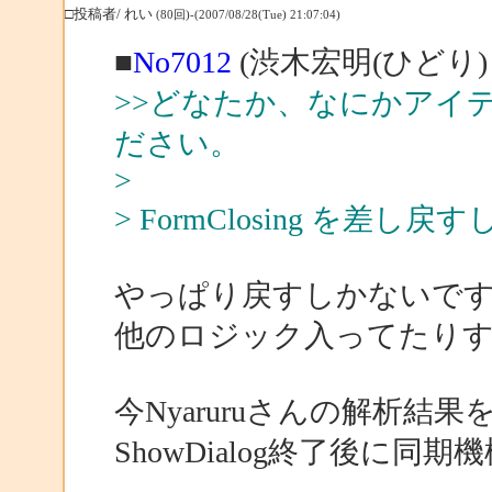
□投稿者/ れい
(80回)-(2007/08/28(Tue) 21:07:04)
■
No7012
(渋木宏明(ひどり)
>>どなたか、なにかアイ
ださい。
>
> FormClosing を差し
やっぱり戻すしかないで
他のロジック入ってたり
今Nyaruruさんの解析結
ShowDialog終了後に