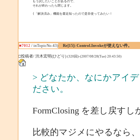
もう試したいことがあるので、

それが終わったら閉じます。

(「解決済み」機能を最近知ったので是非使ってみたい！
■7012
/ inTopicNo.43)
Re[15]: Control.Invokeが使えない件。
□投稿者/ 渋木宏明(ひどり)
(320回)-(2007/08/28(Tue) 20:43:50)
> どなたか、なにかアイ
ださい。
FormClosing を差し戻
比較的マジメにやるなら、For