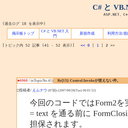
C# と V
ASP.NET、C
(過去ログ 18 を表示中)
C# と VB.NET 入
掲示板トップ
新規作成
利用方法/規
門
[トピック内 52 記事 (41 - 52 表示)]
<<
0
|
1
|
2
>>
■6960
/ inTopicNo.41)
Re[13]: Control.Invokeが使えない件。
□投稿者/
えムナウ
(87回)-(2007/08/28(Tue) 06:01:52)
今回のコードではForm2を実
= text を通る前に For
担保されます。