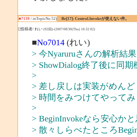
■7139
/ inTopicNo.52)
Re[17]: Control.Invokeが使えない件。
□投稿者/ れい
(92回)-(2007/08/30(Thu) 16:32:02)
■
No7014
(れい)
> 今Nyaruruさんの解析
> ShowDialog終了後
>
> 差し戻しは実装がめん
> 時間をみつけてやって
>
> BeginInvokeなら
> 散々しらべたところBegi