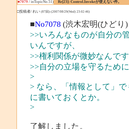
■7079
/ inTopicNo.51)
Re[23]: Control.Invokeが使えない件。
□投稿者/ れい
(87回)-(2007/08/29(Wed) 23:02:46)
■
No7078
(渋木宏明(ひどり)
>>いろんなものが自分の
いんですが、
>>権利関係が微妙なんで
>>自分の立場を守るため
>
> なら、「情報として」でも MS
に書いておくとか。
>
了解しました。