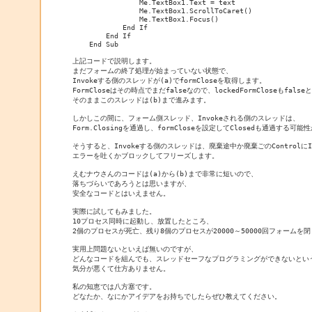
                Me.TextBox1.Text = text

                Me.TextBox1.ScrollToCaret()

                Me.TextBox1.Focus()

            End If

        End If

    End Sub

上記コードで説明します。

まだフォームの終了処理が始まっていない状態で、

Invokeする側のスレッドが(a)でformCloseを取得します。

FormCloseはその時点でまだfalseなので、lockedFormCloseもfalse
そのままこのスレッドは(b)まで進みます。

しかしこの間に、フォーム側スレッド、Invokeされる側のスレッドは、

Form.Closingを通過し、formCloseを設定してClosedも通過する可能
そうすると、Invokeする側のスレッドは、廃棄途中か廃棄ごのControlにIn
エラーを吐くかブロックしてフリーズします。

えむナウさんのコードは(a)から(b)まで非常に短いので、

落ちづらいであろうとは思いますが、

安全なコードとはいえません。

実際に試してもみました。

10プロセス同時に起動し、放置したところ、

2個のプロセスが死亡、残り8個のプロセスが20000～50000回フォームを
実用上問題ないといえば無いのですが、

どんなコードを組んでも、スレッドセーフなプログラミングができないという
気分が悪くて仕方ありません。

私の知恵では八方塞です。

どなたか、なにかアイデアをお持ちでしたらぜひ教えてください。
