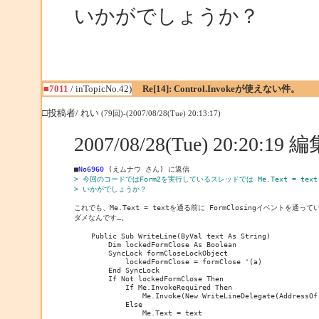
いかがでしょうか？
■7011
/ inTopicNo.42)
Re[14]: Control.Invokeが使えない件。
□投稿者/ れい
(79回)-(2007/08/28(Tue) 20:13:17)
2007/08/28(Tue) 20:20:1
■
No6960
> 今回のコードではForm2を実行しているスレッドでは Me.Text = te
> いかがでしょうか？
これでも、Me.Text = textを通る前に FormClosingイベントを通
ダメなんです…。

    Public Sub WriteLine(ByVal text As String)

        Dim lockedFormClose As Boolean

        SyncLock formCloseLockObject

            lockedFormClose = formClose '(a)

        End SyncLock

        If Not lockedFormClose Then

            If Me.InvokeRequired Then

                Me.Invoke(New WriteLineDelegate(AddressOf
            Else

                Me.Text = text
