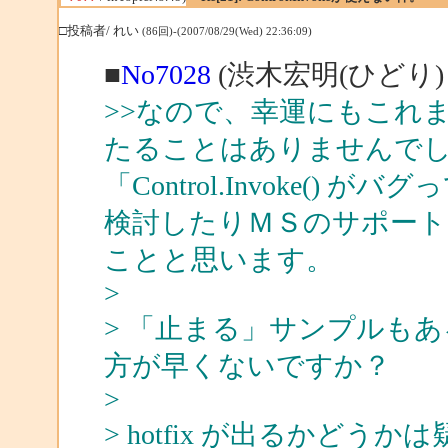
□投稿者/ れい
(86回)-(2007/08/29(Wed) 22:36:09)
■
No7028
(渋木宏明(ひどり)
>>なので、幸運にもこれまで「C
たることはありませんで
「Control.Invoke(
検討したりＭＳのサポート
ことと思います。
>
> 「止まる」サンプルも
方が早くないですか？
>
> hotfix が出るかどうかは疑