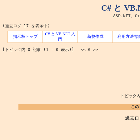
C# と V
ASP.NET、C
(過去ログ 17 を表示中)
C# と VB.NET 入
掲示板トップ
新規作成
利用方法/規
門
[トピック内 0 記事 (1 - 0 表示)] <<
0
>>
トピック内
この
過去ロ