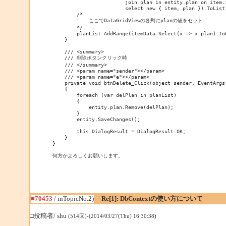
                        join plan in entity.plan on item.i
                        select new { item, plan }).ToList(
        /*

            ここでDataGridViewの各列にplanの値をセット

        */

        planList.AddRange(itemData.Select(x => x.plan).ToL
    }

    /// <summary>

    /// 削除ボタンクリック時

    /// </summary>

    /// <param name="sender"></param>

    /// <param name="e"></param>

    private void btnDelete_Click(object sender, EventArgs 
    {

        foreach (var delPlan in planList)

        {

            entity.plan.Remove(delPlan);

        }

        entity.SaveChanges();

        this.DialogResult = DialogResult.OK;

    }

}

何方かよろしくお願いします。
■70453
/ inTopicNo.2)
Re[1]: DbContextの使い方について
□投稿者/ shu
(514回)-(2014/03/27(Thu) 16:30:38)