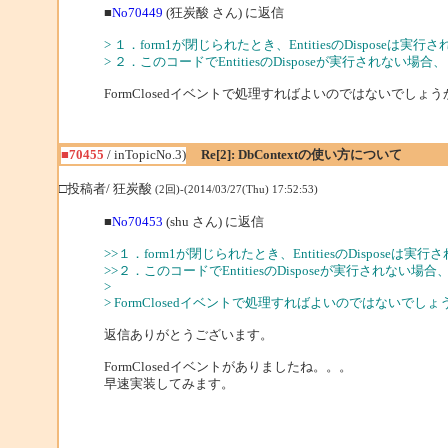
■
No70449
(狂炭酸 さん) に返信
> １．form1が閉じられたとき、EntitiesのDisposeは
> ２．このコードでEntitiesのDisposeが実行されな
FormClosedイベントで処理すればよいのではないでしょう
■70455
/ inTopicNo.3)
Re[2]: DbContextの使い方について
□投稿者/ 狂炭酸
(2回)-(2014/03/27(Thu) 17:52:53)
■
No70453
(shu さん) に返信
>>１．form1が閉じられたとき、EntitiesのDisposeは
>>２．このコードでEntitiesのDisposeが実行され
>
> FormClosedイベントで処理すればよいのではないでしょ
返信ありがとうございます。
FormClosedイベントがありましたね。。。
早速実装してみます。