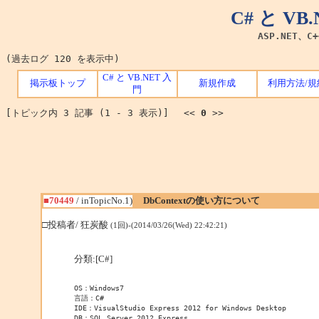
C# と V
ASP.NET、C
(過去ログ 120 を表示中)
C# と VB.NET 入
掲示板トップ
新規作成
利用方法/規
門
[トピック内 3 記事 (1 - 3 表示)] <<
0
>>
■70449
/ inTopicNo.1)
DbContextの使い方について
□投稿者/ 狂炭酸
(1回)-(2014/03/26(Wed) 22:42:21)
分類:[C#]
OS：Windows7

言語：C#

IDE：VisualStudio Express 2012 for Windows Desktop

DB：SQL Server 2012 Express
