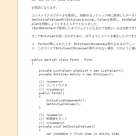
お世話になります。

コンストラクタでデータを取得し、削除ボタンクリック時に取得したデータを削除
SetInitialValues内でEntitiesをusingしてplanを取得し、btnDele
planを削除しようとするとエラーとなりました。

(別のDbContextで取得したオブジェクトになるので当然といえば当然ですが
そこでEntitiesを使いまわすために、以下ようにコードを修正したのですが
１．form1が閉じられたとき、EntitiesのDisposeは実行されるのでしょ
２．このコードでEntitiesのDisposeが実行されない場合、どのように
public partial class form1 : Form

{

    private List<plan> planList = new List<plan>();

    private Entities entity = new Entities();

    /// <summary>

    /// コンストラクタ

    /// </summary>

    public form1()

    {

        InitializeComponent();

        SetInitialValues();

    }

    /// <summary>

    /// 初期値をセット

    /// </summary>

    private void SetInitialValues()

    {

        var itemData = (from item in entity.item
