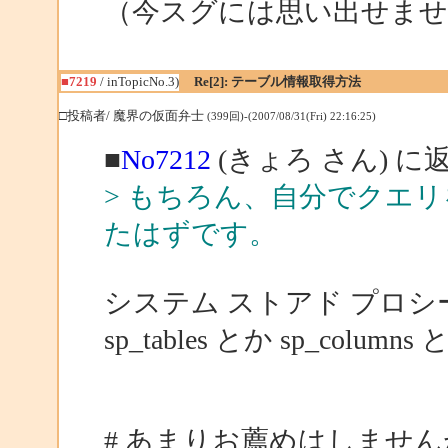
（今スグには思い出せませ
■7219
/ inTopicNo.3)
Re[2]: テーブル情報取得方法
□投稿者/ 魔界の仮面弁士
(399回)-(2007/08/31(Fri) 22:16:25)
■
No7212
(きょろ さん) に
> もちろん、自分でクエ
たはずです。
システム ストアド プロ
sp_tables とか sp_columns
# あまりお薦めはしませんが、シ