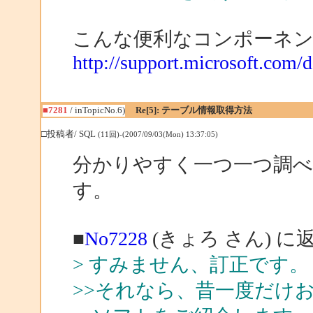
こんな便利なコンポーネ
http://support.microsoft.com/
■7281
/ inTopicNo.6)
Re[5]: テーブル情報取得方法
□投稿者/ SQL
(11回)-(2007/09/03(Mon) 13:37:05)
分かりやすく一つ一つ調
す。
■
No7228
(きょろ さん) に
> すみません、訂正です。
>>それなら、昔一度だけ