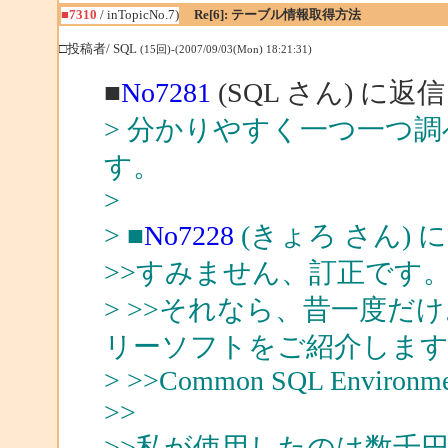
■7310
/ inTopicNo.7)
Re[6]: テーブル情報取得方法
□投稿者/ SQL
(15回)-(2007/09/03(Mon) 18:21:31)
■
No7281
(SQL さん) に返信
> 分かりやすく一つ一つ
す。
>
> ■
No7228
(きょろ さん) 
>>すみません、訂正です
> >>それなら、昔一度
リーソフトをご紹介しま
> >>Common SQL Environme
>>
>>私が使用したのは数千