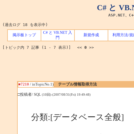
C# と V
ASP.NET、C
(過去ログ 18 を表示中)
C# と VB.NET 入
掲示板トップ
新規作成
利用方法/規
門
[トピック内 7 記事 (1 - 7 表示)] <<
0
>>
■7210
/ inTopicNo.1)
テーブル情報取得方法
□投稿者/ SQL
(10回)-(2007/08/31(Fri) 19:49:48)
分類:[データベース全般]