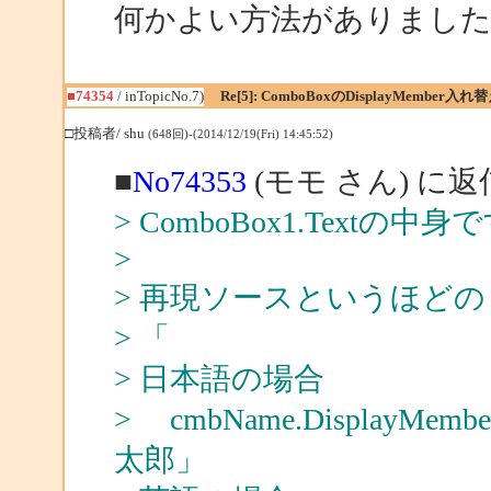
何かよい方法がありまし
■74354
/ inTopicNo.7)
Re[5]: ComboBoxのDisplayMember入
□投稿者/ shu
(648回)-(2014/12/19(Fri) 14:45:52)
■
No74353
(モモ さん) に返
> ComboBox1.Textの中身
>
> 再現ソースというほど
> 「
> 日本語の場合
> cmbName.DisplayMemb
太郎」