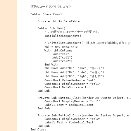
以下のコードでどうでしょう？

Public Class Form1

    Private tbl As DataTable

    Public Sub New()

        ' この呼び出しはデザイナーで必要です。

        InitializeComponent()

        ' InitializeComponent() 呼び出しの後で初期化を追加しま
        tbl = New DataTable

        With tbl.Columns

            .Add("val")

            .Add("col1")

            .Add("col2")

        End With

        tbl.Rows.Add("01", "abc", "あいう")

        tbl.Rows.Add("02", "cde", "かきく")

        tbl.Rows.Add("03", "fgh", "さしす")

        ComboBox1.ValueMember = "val"

        ComboBox1.DisplayMember = "col1"

        ComboBox1.DataSource = tbl

    End Sub

    Private Sub Button1_Click(sender As System.Object, e 
        ComboBox1.DisplayMember = "col1"

        Label1.Text = ComboBox1.Text

    End Sub

    Private Sub Button2_Click(sender As System.Object, e 
        ComboBox1.DisplayMember = "col2"

        Label1.Text = ComboBox1.Text

    End Sub
