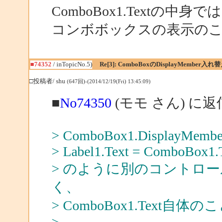
ComboBox1.Textの中身
コンボボックスの表示の
■74352
/ inTopicNo.5)
Re[3]: ComboBoxのDisplayMember入
□投稿者/ shu
(647回)-(2014/12/19(Fri) 13:45:09)
■
No74350
(モモ さん) に返
> ComboBox1.DisplayMember
> Label1.Text = ComboBox1.
> のように別のコントロ
く、
> ComboBox1.Text自体