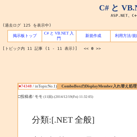
C# と V
ASP.NET、C
(過去ログ 125 を表示中)
C# と VB.NET 入
掲示板トップ
新規作成
利用方法/規
門
[トピック内 11 記事 (1 - 11 表示)] <<
0
>>
■74348
/ inTopicNo.1)
ComboBoxのDisplayMember入れ替え処理
□投稿者/ モモ
(11回)-(2014/12/19(Fri) 11:32:05)
分類:[.NET 全般]