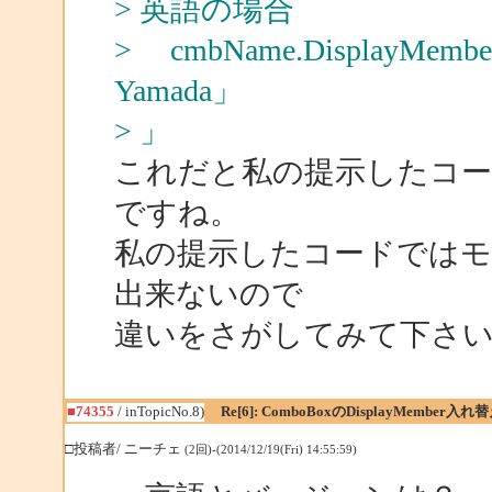
> 英語の場合
> cmbName.DisplayMembe
Yamada」
> 」
これだと私の提示したコ
ですね。
私の提示したコードではモ
出来ないので
違いをさがしてみて下さ
■74355
/ inTopicNo.8)
Re[6]: ComboBoxのDisplayMember入
□投稿者/ ニーチェ
(2回)-(2014/12/19(Fri) 14:55:59)