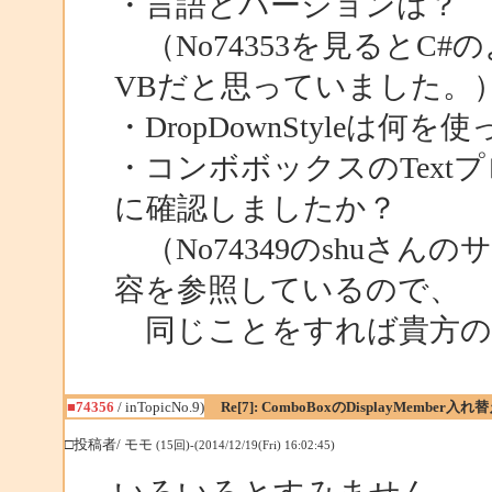
・言語とバージョンは？
（No74353を見るとC
VBだと思っていました。
・DropDownStyleは何
・コンボボックスのTex
に確認しましたか？
（No74349のshuさん
容を参照しているので、
同じことをすれば貴方の
■74356
/ inTopicNo.9)
Re[7]: ComboBoxのDisplayMember入
□投稿者/ モモ
(15回)-(2014/12/19(Fri) 16:02:45)