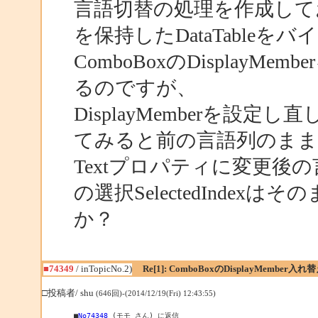
言語切替の処理を作成して
を保持したDataTable
ComboBoxのDisplay
るのですが、
DisplayMemberを設定
てみると前の言語列のま
Textプロパティに変更後
の選択SelectedInde
か？
■74349
/ inTopicNo.2)
Re[1]: ComboBoxのDisplayMember入
□投稿者/ shu
(646回)-(2014/12/19(Fri) 12:43:55)
■
No74348
 (モモ さん) に返信
