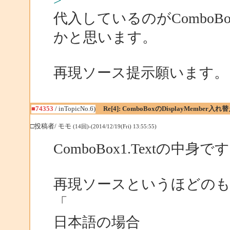
>
代入しているのがComboBo
かと思います。
再現ソース提示願います。
■74353
/ inTopicNo.6)
Re[4]: ComboBoxのDisplayMember入
□投稿者/ モモ
(14回)-(2014/12/19(Fri) 13:55:55)
ComboBox1.Textの中身で
再現ソースというほどの
「
日本語の場合