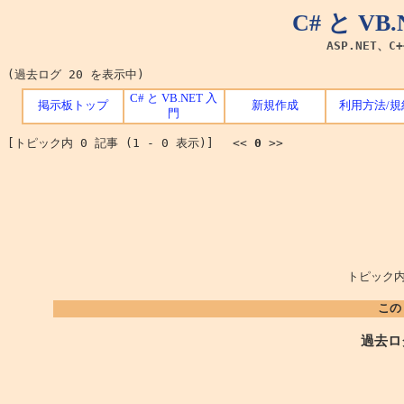
C# と V
ASP.NET、C
(過去ログ 20 を表示中)
C# と VB.NET 入
掲示板トップ
新規作成
利用方法/規
門
[トピック内 0 記事 (1 - 0 表示)] <<
0
>>
トピック内
この
過去ロ