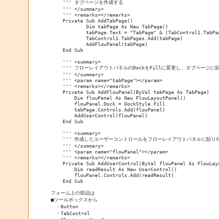
    ''' タブページを作成する

    ''' </summary>

    ''' <remarks></remarks>

    Private Sub AddTabPage()

            Dim tabPage As New TabPage()

            tabPage.Text = "TabPage" & (TabControl1.TabPag
            TabControl1.TabPages.Add(tabPage)

            AddFlowPanel(tabPage)

    End Sub

    ''' <summary>

    ''' フローレイアウトパネルのDockをFillに変更し、タブページに貼
    ''' </summary>

    ''' <param name="tabPage"></param>

    ''' <remarks></remarks>

    Private Sub AddFlowPanel(ByVal tabPage As TabPage)

        Dim flowPanel As New FlowLayoutPanel()

        flowPanel.Dock = DockStyle.Fill

        tabPage.Controls.Add(flowPanel)

        AddUserControl(flowPanel)

    End Sub

    ''' <summary>

    ''' 作成したユーザーコントロールをフローレイアウトパネルに貼り付
    ''' </summary>

    ''' <param name="flowPanel"></param>

    ''' <remarks></remarks>

    Private Sub AddUserControl(ByVal flowPanel As FlowLayo
        Dim readResult As New UserControl()

        flowPanel.Controls.Add(readResult)

    End Sub

フォーム上の部品は

■ツールボックスから

　・Button

　・TabControl
