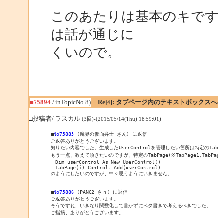
このあたりは基本のキで
は話が通じに
くいので。
■75894
/ inTopicNo.8)
Re[4]: タブページ内のテキストボックス
□投稿者/ ラスカル
(3回)-(2015/05/14(Thu) 18:59:01)
■
No75885
 (魔界の仮面弁士 さん) に返信

ご返答ありがとうございます。

知りたい内容でした。生成したUserControlを管理したい箇所は特定のTab
もう一点、教えて頂きたいのですが、特定のTabPage(※TabPage1,TabPa
　Dim userControl As New UserControl()

　TabPage(i).Controls.Add(userControl)

のようにしたいのですが、中々思うようにいきません。

■
No75886
 (PANG2 さｎ) に返信

ご返答ありがとうございます。

そうですね、いきなり関数化して書かずにベタ書きで考えるべきでした。

ご指摘、ありがとうございます。
