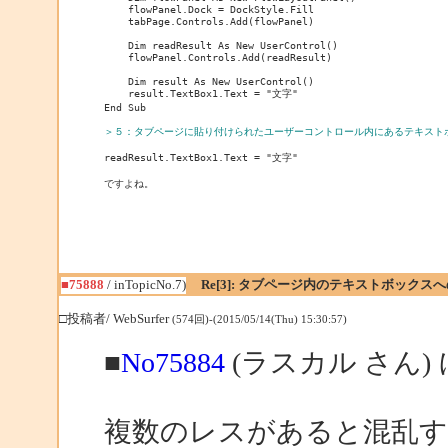
    flowPanel.Dock = DockStyle.Fill

    tabPage.Controls.Add(flowPanel)

    Dim readResult As New UserControl()

    flowPanel.Controls.Add(readResult)

    Dim result As New UserControl()

    result.TextBox1.Text = "文字"

End Sub

＞５：タブページに貼り付けられたユーザーコントロール内にあるテキスト
readResult.TextBox1.Text = "文字"

ですよね。
■75888
/ inTopicNo.7)
Re[3]: タブページ内のテキストボックス
□投稿者/ WebSurfer
(574回)-(2015/05/14(Thu) 15:30:57)
■
No75884
(ラスカル さん)
複数のレスがあると混乱