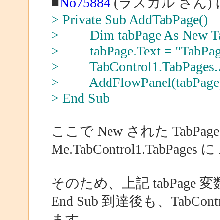
■
No75884
(ラスカル さん)
> Private Sub AddTabPage()
> Dim tabPage As New Ta
> tabPage.Text = "TabPage"
> TabControl1.TabPages.A
> AddFlowPanel(tabPage
> End Sub
ここで New された TabPa
Me.TabControl1.TabPa
そのため、上記 tabPage
End Sub 到達後も、Tab
ます。