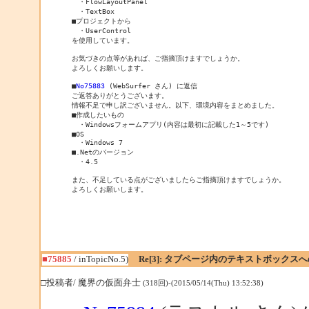
　・FlowLayoutPanel

　・TextBox

■プロジェクトから

　・UserControl

を使用しています。

お気づきの点等があれば、ご指摘頂けますでしょうか。

よろしくお願いします。

■
No75883
 (WebSurfer さん) に返信

ご返答ありがとうございます。

情報不足で申し訳ございません。以下、環境内容をまとめました。

■作成したいもの

　・Windowsフォームアプリ(内容は最初に記載した1～5です)

■OS

　・Windows 7

■.Netのバージョン

　・4.5

また、不足している点がございましたらご指摘頂けますでしょうか。

■75885
/ inTopicNo.5)
Re[3]: タブページ内のテキストボックス
□投稿者/ 魔界の仮面弁士
(318回)-(2015/05/14(Thu) 13:52:38)