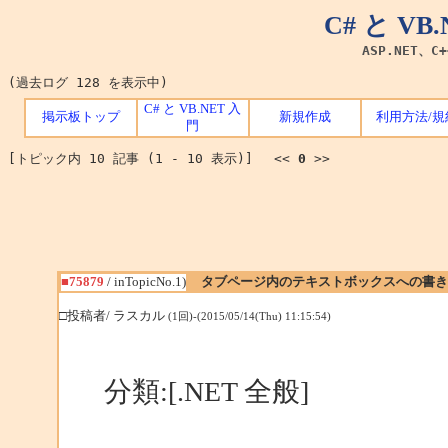
C# と V
ASP.NET、C
(過去ログ 128 を表示中)
C# と VB.NET 入
掲示板トップ
新規作成
利用方法/規
門
[トピック内 10 記事 (1 - 10 表示)] <<
0
>>
■75879
/ inTopicNo.1)
タブページ内のテキストボックスへの書き
□投稿者/ ラスカル
(1回)-(2015/05/14(Thu) 11:15:54)
分類:[.NET 全般]