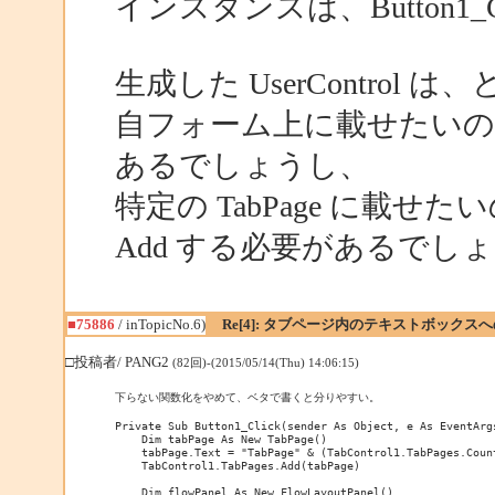
インスタンスは、Button1
生成した UserContro
自フォーム上に載せたいのなら、
あるでしょうし、
特定の TabPage に載せたいのな
Add する必要があるでし
■75886
/ inTopicNo.6)
Re[4]: タブページ内のテキストボックス
□投稿者/ PANG2
(82回)-(2015/05/14(Thu) 14:06:15)
下らない関数化をやめて、ベタで書くと分りやすい。

Private Sub Button1_Click(sender As Object, e As EventArgs
    Dim tabPage As New TabPage()

    tabPage.Text = "TabPage" & (TabControl1.TabPages.Count
    TabControl1.TabPages.Add(tabPage)

    Dim flowPanel As New FlowLayoutPanel()
