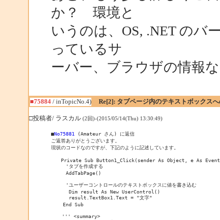
か？ 環境と
いうのは、OS, .NET の
っているサ
ーバー、ブラウザの情報な
■75884
/ inTopicNo.4)
Re[2]: タブページ内のテキストボックス
□投稿者/ ラスカル
(2回)-(2015/05/14(Thu) 13:30:49)
■
No75881
 (Amateur さん) に返信

ご返答ありがとうございます。

現状のコードなのですが、下記のように記述しています。

　　Private Sub Button1_Click(sender As Object, e As EventA
　　　'タブを作成する

　　　AddTabPage()

　　　'ユーザーコントロールのテキストボックスに値を書き込む

      Dim result As New UserControl()

      result.TextBox1.Text = "文字"

    End Sub

　  ''' <summary>
