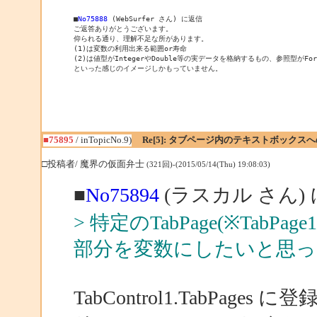
■
No75888
 (WebSurfer さん) に返信

ご返答ありがとうございます。

仰られる通り、理解不足な所があります。

(1)は変数の利用出来る範囲or寿命

(2)は値型がIntegerやDouble等の実データを格納するもの、参照型がF
といった感じのイメージしかもっていません。
■75895
/ inTopicNo.9)
Re[5]: タブページ内のテキストボックス
□投稿者/ 魔界の仮面弁士
(321回)-(2015/05/14(Thu) 19:08:03)
■
No75894
(ラスカル さん)
> 特定のTabPage(※TabPage1
部分を変数にしたいと思っ
TabControl1.TabPage