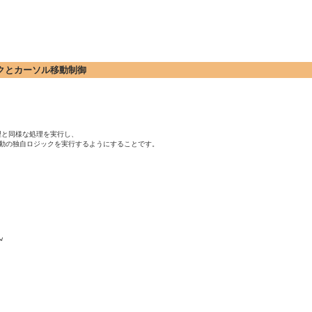
チェックとカーソル移動制御
証処理と同様な処理を実行し、

ブ移動の独自ロジックを実行するようにすることです。


