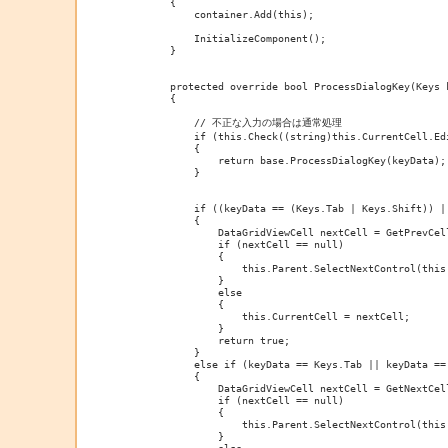
        {

            container.Add(this);

            InitializeComponent();

        }

        protected override bool ProcessDialogKey(Keys k
        {

            // 不正な入力の場合は通常処理

            if (this.Check((string)this.CurrentCell.Edi
            {

                return base.ProcessDialogKey(keyData);

            }

            if ((keyData == (Keys.Tab | Keys.Shift)) |
            {

                DataGridViewCell nextCell = GetPrevCell
                if (nextCell == null)

                {

                    this.Parent.SelectNextControl(this,
                }

                else

                {

                    this.CurrentCell = nextCell;

                }

                return true;

            }

            else if (keyData == Keys.Tab || keyData == 
            {

                DataGridViewCell nextCell = GetNextCell
                if (nextCell == null)

                {

                    this.Parent.SelectNextControl(this,
                }

                else
