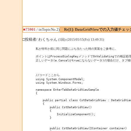
■75901
/ inTopicNo.2)
Re[1]: DataGridViewでの入力値
□投稿者/ わくちゃん
(1回)-(2015/05/15(Fri) 13:49:31)
私が何年か前に同じ問題にぶち当たった時の実装をご参考に。

ポイントはProcessDialogKeyメソッドでOnValidatingでの検
正しいデータ(e.Cancelがtrueにならないデータ)の場合だけ、タ
//コードここから

using System.ComponentModel;

using System.Windows.Forms;

namespace EnterTabDataGridViewSample

{

    public partial class CstDataGridView : DataGridView
    {

        public CstDataGridView()

        {

            InitializeComponent();

        }

        public CstDataGridView(IContainer container)
