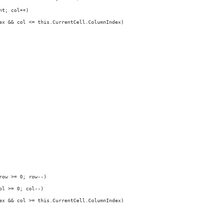
t; col++)

ex && col <= this.CurrentCell.ColumnIndex)

ow >= 0; row--)

l >= 0; col--)

ex && col >= this.CurrentCell.ColumnIndex)
