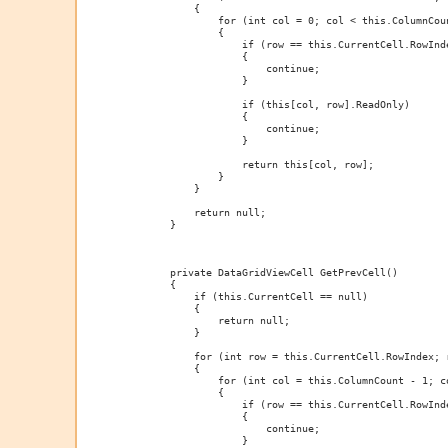
            {

                for (int col = 0; col < this.ColumnCoun
                {

                    if (row == this.CurrentCell.RowInd
                    {

                        continue;

                    }

                    if (this[col, row].ReadOnly)

                    {

                        continue;

                    }

                    return this[col, row];

                }

            }

            return null;

        }

        private DataGridViewCell GetPrevCell()

        {

            if (this.CurrentCell == null)

            {

                return null;

            }

            for (int row = this.CurrentCell.RowIndex; r
            {

                for (int col = this.ColumnCount - 1; co
                {

                    if (row == this.CurrentCell.RowInd
                    {

                        continue;

                    }
