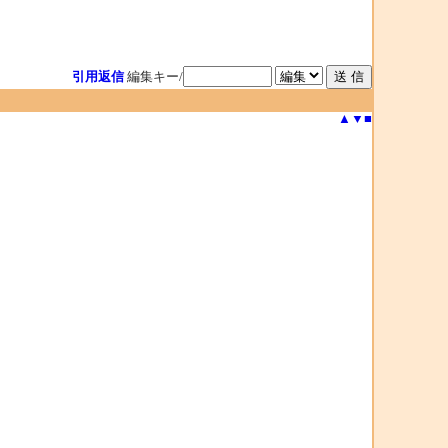
引用返信
編集キー/
▲
▼
■