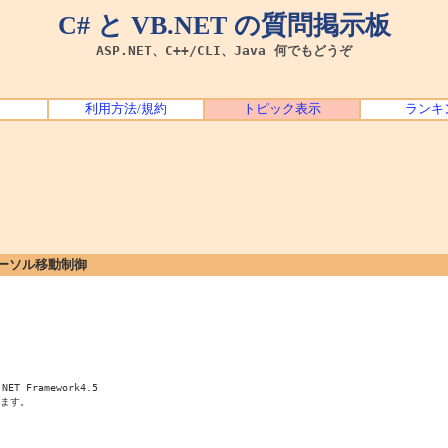
C# と VB.NET の質問掲示板
ASP.NET、C++/CLI、Java 何でもどうぞ
利用方法/規約
トピック表示
ランキ
とカーソル移動制御
ET Framework4.5

ます。
