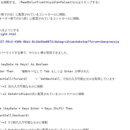
る。（ReadOnly=TrueやVisible=Falseのセルはスキップする）

ーダー順での次）に配置されているコントロールに移動。

（タブオーダー順での1つ前）に配置されているコントロールに移動。

れるようにする

right.html
027-95c3-430b-8ba1-8c16e5ba8873/datagridviewtabstop?forum=vbexpressja
メソッドをオーバーライドする事で、やりたい事が実現できました。

keyData As Keys) As Boolean

ys.Enter Then    '修飾キーなしで Tab もしくは Enter が押された

e.GetNextCell(forward)    '←「GetNextCell」で次の入力可能なセルを取得しています

     '←★1 次の入力可能なセルに移動

d)    '←★2 DataGridViewの次に配置されているコントロールに移動

e (keyData = Keys.Enter + Keys.Shift) Then

xtCell(backward)

     '←★1 1つ前の入力可能なセルに移動

ard)   '←★2 DataGridViewの1つ前に配置されているコントロールに移動
