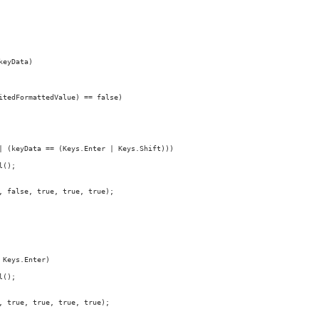
eyData)

tedFormattedValue) == false)

| (keyData == (Keys.Enter | Keys.Shift)))

();

 false, true, true, true);

Keys.Enter)

();

 true, true, true, true);
