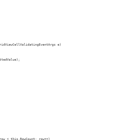
ridViewCellValidatingEventArgs e)

tedValue);

ow < this.RowCount; row++)
