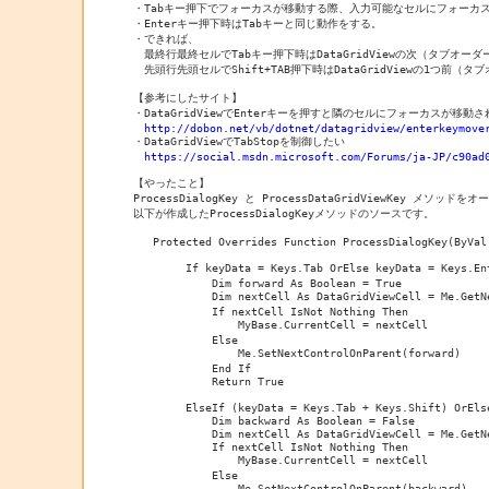
・Tabキー押下でフォーカスが移動する際、入力可能なセルにフォーカスを移動す
・Enterキー押下時はTabキーと同じ動作をする。

・できれば、

　最終行最終セルでTabキー押下時はDataGridViewの次（タブオ
　先頭行先頭セルでShift+TAB押下時はDataGridViewの1つ前
【参考にしたサイト】

・DataGridViewでEnterキーを押すと隣のセルにフォーカスが移動さ
http://dobon.net/vb/dotnet/datagridview/enterkeymove
・DataGridViewでTabStopを制御したい

https://social.msdn.microsoft.com/Forums/ja-JP/c90ad
【やったこと】

ProcessDialogKey と ProcessDataGridViewKey 
以下が作成したProcessDialogKeyメソッドのソースです。

   Protected Overrides Function ProcessDialogKey(ByVal 
        If keyData = Keys.Tab OrElse keyData = Ke
            Dim forward As Boolean = True

            Dim nextCell As DataGridViewCell = M
            If nextCell IsNot Nothing Then

                MyBase.CurrentCell = nextCell    
            Else

                Me.SetNextControlOnParent(forwar
            End If

            Return True

        ElseIf (keyData = Keys.Tab + Keys.Shift) OrEls
            Dim backward As Boolean = False

            Dim nextCell As DataGridViewCell = Me.GetNe
            If nextCell IsNot Nothing Then

                MyBase.CurrentCell = nextCell    
            Else

                Me.SetNextControlOnParent(backw