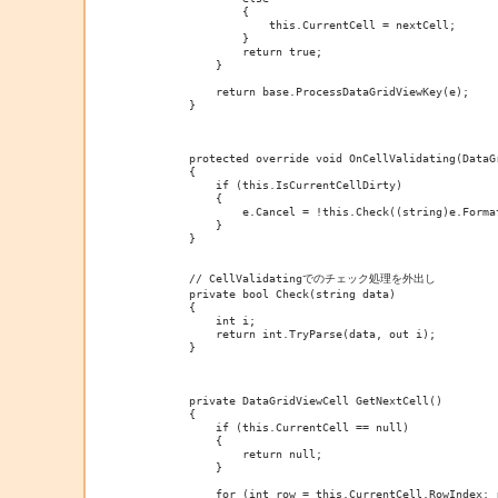
                {

                    this.CurrentCell = nextCell;

                }

                return true;

            }

            return base.ProcessDataGridViewKey(e);

        }

        protected override void OnCellValidating(DataG
        {

            if (this.IsCurrentCellDirty)

            {

                e.Cancel = !this.Check((string)e.Format
            }

        }

        // CellValidatingでのチェック処理を外出し

        private bool Check(string data)

        {

            int i;

            return int.TryParse(data, out i);

        }

        private DataGridViewCell GetNextCell()

        {

            if (this.CurrentCell == null)

            {

                return null;

            }

            for (int row = this.CurrentCell.RowIndex; r