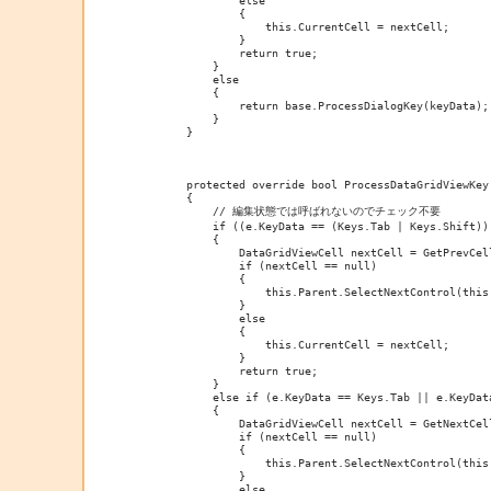
                {

                    this.CurrentCell = nextCell;

                }

                return true;

            }

            else

            {

                return base.ProcessDialogKey(keyData);

            }

        }

        protected override bool ProcessDataGridViewKey(
        {

            // 編集状態では呼ばれないのでチェック不要

            if ((e.KeyData == (Keys.Tab | Keys.Shift))
            {

                DataGridViewCell nextCell = GetPrevCell
                if (nextCell == null)

                {

                    this.Parent.SelectNextControl(this,
                }

                else

                {

                    this.CurrentCell = nextCell;

                }

                return true;

            }

            else if (e.KeyData == Keys.Tab || e.KeyData
            {

                DataGridViewCell nextCell = GetNextCell
                if (nextCell == null)

                {

                    this.Parent.SelectNextControl(this,
                }

                else
