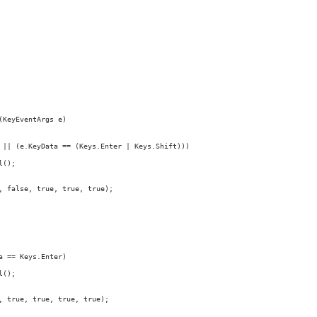
KeyEventArgs e)

 || (e.KeyData == (Keys.Enter | Keys.Shift)))

();

 false, true, true, true);

 == Keys.Enter)

();

 true, true, true, true);
