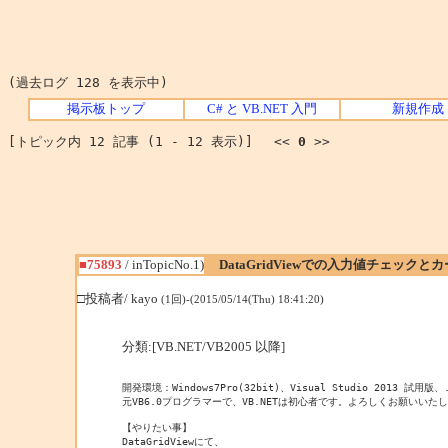
(過去ログ 128 を表示中)
掲示板トップ
C# と VB.NET 入門
新規作成
[トピック内 12 記事 (1 - 12 表示)] <<
0
>>
■75893
/ inTopicNo.1)
DataGridViewでの入力値チェック
□投稿者/ kayo
(1回)-(2015/05/14(Thu) 18:41:20)
分類:[VB.NET/VB2005 以降]
開発環境：Windows7Pro(32bit)、Visual Studio 2013 試用版、.N
元VB6.0プログラマーで、VB.NETは初心者です。よろしくお願いいたし
【やりたい事】

DataGridViewにて、
