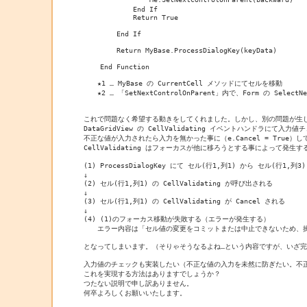
            End If

            Return True

        End If

        Return MyBase.ProcessDialogKey(keyData)

    End Function

　　★1 … MyBase の CurrentCell メソッドにてセルを移動

　　★2 … 「SetNextControlOnParent」内で、Form の Sel
これで問題なく希望する動きをしてくれました。しかし、別の問題が生じ
DataGridView の CellValidating イベントハンドラにて入力値
不正な値が入力されたら入力を無かった事に（e.Cancel = True）し
CellValidating はフォーカスが他に移ろうとする事によって発生す
(1) ProcessDialogKey にて セル(行1,列1) から セル(
↓

(2) セル(行1,列1) の CellValidating が呼び出される

↓

(3) セル(行1,列1) の CellValidating が Cancel される

↓

(4) (1)のフォーカス移動が失敗する（エラーが発生する）

　　エラー内容は「セル値の変更をコミットまたは中止できないため、操
となってしまいます。（そりゃそうなるよね…という内容ですが、いざ完
入力値のチェックも実装したい（不正な値の入力を未然に防ぎたい。不正な値が
これを実現する方法はありますでしょうか？

つたない説明で申し訳ありません。

何卒よろしくお願いいたします。
