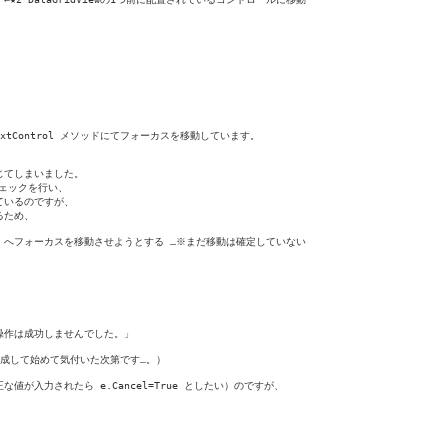
ectNextControl メソッドにてフォーカスを移動しています。

てしまいました。

チェックを行い、

ているのですが、

るため、

行1,列3) へフォーカスを移動させようとする …※まだ移動は確定していない

作は成功しませんでした。」

成して始めて気付いた次第です…。）

入力されたら e.Cancel=True としたい）のですが、
