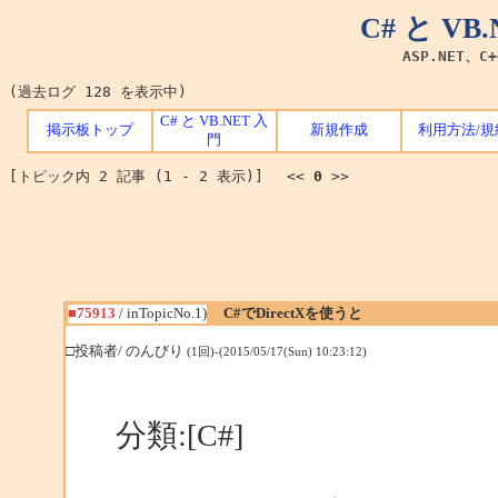
C# と V
ASP.NET、C
(過去ログ 128 を表示中)
C# と VB.NET 入
掲示板トップ
新規作成
利用方法/規
門
[トピック内 2 記事 (1 - 2 表示)] <<
0
>>
■75913
/ inTopicNo.1)
C#でDirectXを使うと
□投稿者/ のんびり
(1回)-(2015/05/17(Sun) 10:23:12)
分類:[C#]