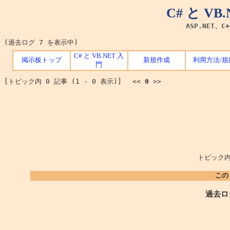
C# と V
ASP.NET、C
(過去ログ 7 を表示中)
C# と VB.NET 入
掲示板トップ
新規作成
利用方法/規
門
[トピック内 0 記事 (1 - 0 表示)] <<
0
>>
トピック内
この
過去ロ