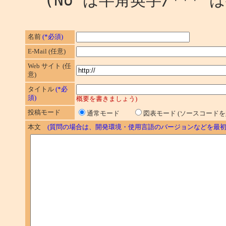
(No は半角英字/*** 
名前
(*必須)
E-Mail (任意)
Web サイト (任
意)
タイトル
(*必
須)
概要を書きましょう)
投稿モード
通常モード
図表モード (ソースコード
本文
(質問の場合は、開発環境・使用言語のバージョンなどを最初