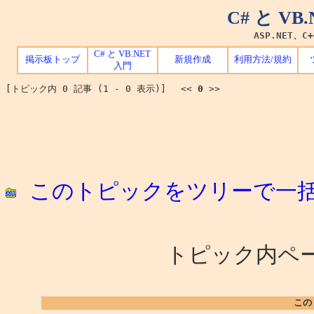
C# と V
ASP.NET、C
C# と VB.NET
掲示板トップ
新規作成
利用方法/規約
入門
[トピック内 0 記事 (1 - 0 表示)] <<
0
>>
このトピックをツリーで一
トピック内ペー
この