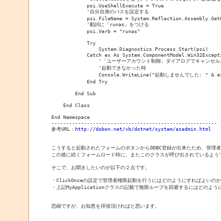
            psi.UseShellExecute = True

            '自分自身のパスを設定する

            psi.FileName = System.Reflection.Assembly.GetE
            '動詞に「runas」をつける

            psi.Verb = "runas"

            Try

                System.Diagnostics.Process.Start(psi)

            Catch ex As System.ComponentModel.Win32Excepti
                '「ユーザーアカウント制御」ダイアログでキャンセ
                '起動できなかった時

                Console.WriteLine("起動しませんでした: " & ex.
            End Try

        End Sub

    End Class

End Namespace

--------------------------------------------------------

参考URL：
http://dobon.net/vb/dotnet/system/asadmin.html
こうすると起動されたフォームのボタンからODBC登録が出来たため、管理者
この後に続くフォームロード時に、またこのクラスが呼び出されているようで
そこで、お聞きしたいのが以下の２点です。

・ClickOnceの設定で管理者権限起動を行うにはどのようにすればよいのか
・上記MyApplicationクラスの記載で無限ループを回避するにはどのよう