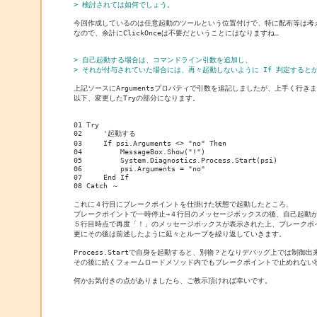
> 検討されては如何でしょう。
今回作成しているのは任意起動のツールという位置付けで、特に配布等は考え
なので、余計にClickOnceは不要だということにはなりますね…

> 自己起動する場合は、コマンドライン引数を追加し、
> それが付与されていた場合には、再々起動しないように If 判定すると
上記ソースにArgumentsプロパティで引数を追記しましたが、上手く行きま
以下、変更したTryの部分になります。

01 Try

02     '起動する

03     If psi.Arguments <> "no" Then

04         MessageBox.Show("!")

05         System.Diagnostics.Process.Start(psi)

06         psi.Arguments = "no"

07     End If

08 Catch ～

これに４行目にブレークポイントを仕掛けた状態で起動したところ、

ブレークポイントで一時停止→４行目のメッセージボックスの後、自己起動が
５行目時点で再度「！」のメッセージボックスが表示された上、ブレークポイ
更にその後は前述したように延々とループを繰り返していきます。

Process.Startで自身を起動すると、別物？となりデバッグ上では制御出
その後に続くフォームロードメソッド内でもブレークポイントで止めれない状
何かお気付きの点がありましたら、ご教示頂ければ幸いです。