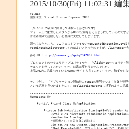
2015/10/30(Fri) 11:02:31
VB.NET

開発環境：Visual Studio Express 2013

（No77531の質問に関連して連投申し訳ないです）

フォーム上に配置したボタンからODBC登録を行えるようにしているのですが

管理者権限で起動しないと登録に失敗してしまいます。

調べてみたところ、マニフェストファイルのrequestedExecutionLevelを
requireAdministratorにすればよいとあったのですが、ClickOnc
参考URL：
http://okwave.jp/qa/q7347035.html
プロジェクトのセキュリティプロパティから、「ClickOnceセキュリティ設
チェックを外してみたのですが、結果は変わりませんでした。

上記URL内に記載されているMSDNのサイトも見てみたのですが、恥ずかし
そこで別に、「アプリケーション開始時にrunasの動詞をつけて自身を管理
という記事を見つけましたので、ApplicationEventsに以下のように記載
------------------------------------------------------

Namespace My

    Partial Friend Class MyApplication

        Private Sub MyApplication_Startup(ByVal sender As 
            ByVal e As Microsoft.VisualBasic.ApplicationSe
            Handles Me.Startup

            '管理者として自分自身を起動する

            Dim psi As New System.Diagnostics.ProcessStart
            'ShellExecuteを使う。デフォルトtrueなので、必要はな