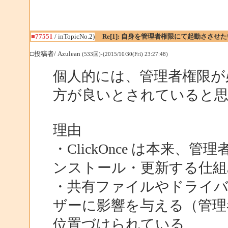
■77551
/ inTopicNo.2)
Re[1]: 自身を管理者権限にて起動ささせた
□投稿者/ Azulean
(533回)-(2015/10/30(Fri) 23:27:48)
個人的には、管理者権限が必要
方が良いとされていると
理由
・ClickOnce は本来
ンストール・更新する仕組
・共有ファイルやドライ
ザーに影響を与える（管理
位置づけられている