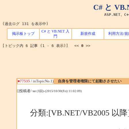
C# と V
ASP.NET、C
(過去ログ 131 を表示中)
C# と VB.NET 入
掲示板トップ
新規作成
利用方法/規
門
[トピック内 6 記事 (1 - 6 表示)] <<
0
>>
■77535
/ inTopicNo.1)
自身を管理者権限にて起動ささせたい
□投稿者/ sa
(3回)-(2015/10/30(Fri) 11:02:09)
分類:[VB.NET/VB2005 以