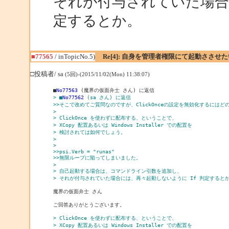
それが付与されていた場合に
定するとか。
■77565
/ inTopicNo.5)
Re[4]: 自身を管理者権限にて起動ささせた
□投稿者/ sa
(5回)-(2015/11/02(Mon) 11:38:07)
■
No77563
> ■
No77562
 (sa さん) に返信
>>そこで改めてご質問なのですが、ClickOnceの設定を無効化するには
> 
> ClickOnce を使わずに配布する、ということで、
> XCopy 配置あるいは Windows Installer での配置を
> 検討されては如何でしょう。
> 
> 
>>psi.Verb = "runas"
>>無限ループに陥ってしまいました。
> 
> 自己起動する場合は、コマンドライン引数を追加し、
> それが付与されていた場合には、再々起動しないように If 判定すると
魔界の仮面弁士 さん

ご回答ありがとうございます。

> ClickOnce を使わずに配布する、ということで、
> XCopy 配置あるいは Windows Installer での配置を