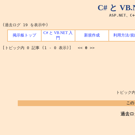
C# と V
ASP.NET、C
(過去ログ 19 を表示中)
C# と VB.NET 入
掲示板トップ
新規作成
利用方法/規
門
[トピック内 0 記事 (1 - 0 表示)] <<
0
>>
トピック内
この
過去ロ