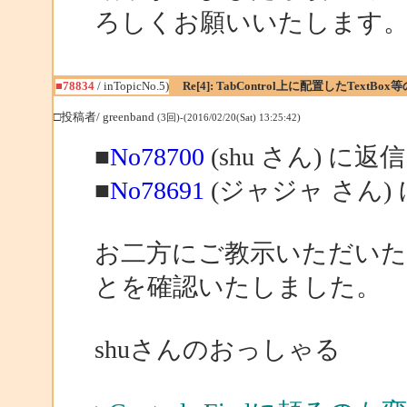
ろしくお願いいたします
■78834
/ inTopicNo.5)
Re[4]: TabControl上に配置したTextBo
□投稿者/ greenband
(3回)-(2016/02/20(Sat) 13:25:42)
■
No78700
(shu さん) に返信
■
No78691
(ジャジャ さん)
お二方にご教示いただいた
とを確認いたしました。
shuさんのおっしゃる