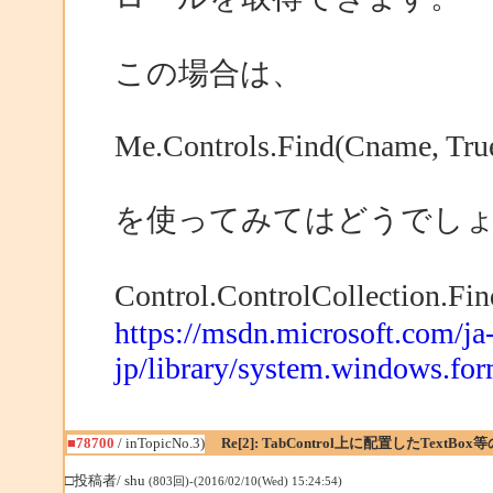
この場合は、
Me.Controls.Find(Cname, Tru
を使ってみてはどうでし
Control.ControlCollection
https://msdn.microsoft.com/ja
jp/library/system.windows.form
■78700
/ inTopicNo.3)
Re[2]: TabControl上に配置したTextBo
□投稿者/ shu
(803回)-(2016/02/10(Wed) 15:24:54)