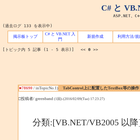
C# と V
ASP.NET、C
(過去ログ 133 を表示中)
C# と VB.NET 入
掲示板トップ
新規作成
利用方法/規
門
[トピック内 5 記事 (1 - 5 表示)] <<
0
>>
■78690
/ inTopicNo.1)
TabControl上に配置したTextBox等の操作
□投稿者/ greenband
(1回)-(2016/02/09(Tue) 17:23:27)
分類:[VB.NET/VB2005 以