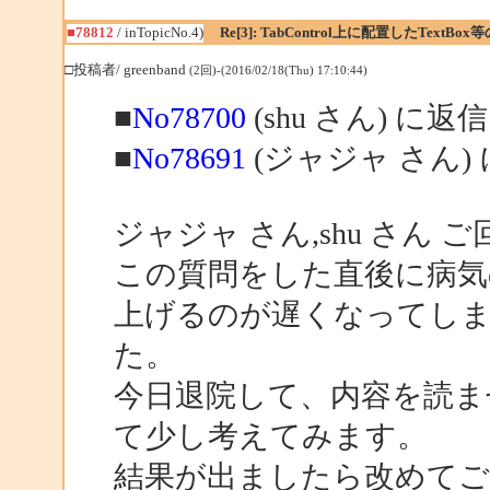
■78812
/ inTopicNo.4)
Re[3]: TabControl上に配置したTextBo
□投稿者/ greenband
(2回)-(2016/02/18(Thu) 17:10:44)
■
No78700
(shu さん) に返信
■
No78691
(ジャジャ さん)
ジャジャ さん,shu さん
この質問をした直後に病気
上げるのが遅くなってし
た。
今日退院して、内容を読ま
て少し考えてみます。
結果が出ましたら改めて