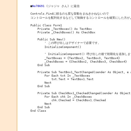
■
No78691
 (ジャジャ さん) に返信

Controls.Findに頼るのも変な挙動をまねきかねないので

コントロールを配列化するなどして制御するコントロールを確実にした方がよ
Public Class Form1

    Private _TextBoxes() As TextBox

    Private _CheckBoxes() As CheckBox

    Public Sub New()

        ' この呼び出しはデザイナーで必要です。

        InitializeComponent()

        ' InitializeComponent() 呼び出しの後で初期化を追加しま
        _TextBoxes = {TextBox2, TextBox3, TextBox4}

        _CheckBoxes = {CheckBox2, CheckBox3, CheckBox4}

    End Sub

    Private Sub TextBox1_TextChanged(sender As Object, e 
        For Each txt In _TextBoxes

            txt.Text = TextBox1.Text

        Next

    End Sub

    Private Sub CheckBox1_CheckedChanged(sender As Object
        For Each chk In _CheckBoxes

            chk.Checked = CheckBox1.Checked

        Next

    End Sub

End Class