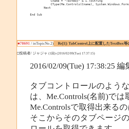
	    Cname = "TextBox" & i.ToString

	    CType(Me.Controls(Cname), System.Windows.Forms.TextBox).Text = TextBox1.Text

	Next

End Sub
■78691
/ inTopicNo.2)
Re[1]: TabControl上に配置したTextBo
□投稿者/ ジャジャ
(1回)-(2016/02/09(Tue) 17:37:15)
2016/02/09(Tue) 17:38:2
タブコントロールのよう
は、Me.Controls(名前
Me.Controlsで取得
そこからそのタブページのC
ロールを取得できます。