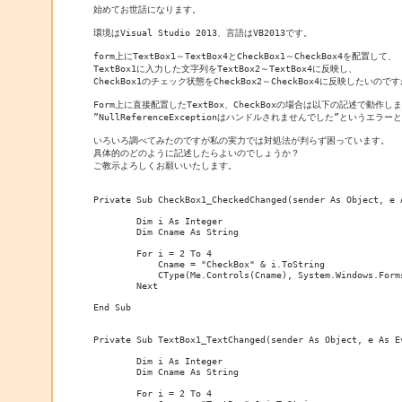
始めてお世話になります。

環境はVisual Studio 2013、言語はVB2013です。

form上にTextBox1～TextBox4とCheckBox1～CheckBox4を配置して、

TextBox1に入力した文字列をTextBox2～TextBox4に反映し、

CheckBox1のチェック状態をCheckBox2～CheckBox4に反映したいのです
Form上に直接配置したTextBox、CheckBoxの場合は以下の記述で動作しま
”NullReferenceExceptionはハンドルされませんでした”というエラ
いろいろ調べてみたのですが私の実力では対処法が判らず困っています。

具体的のどのように記述したらよいのでしょうか？

ご教示よろしくお願いいたします。

Private Sub CheckBox1_CheckedChanged(sender As Object, e 
	Dim i As Integer

	Dim Cname As String

	For i = 2 To 4

	    Cname = "CheckBox" & i.ToString

	    CType(Me.Controls(Cname), System.Windows.Forms.CheckBox).Checked = CheckBox1.CheckState

	Next

End Sub

Private Sub TextBox1_TextChanged(sender As Object, e As E
	Dim i As Integer

	Dim Cname As String

	For i = 2 To 4
