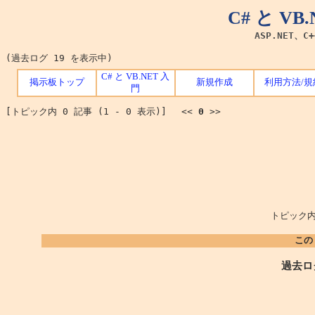
C# と V
ASP.NET、C
(過去ログ 19 を表示中)
C# と VB.NET 入
掲示板トップ
新規作成
利用方法/規
門
[トピック内 0 記事 (1 - 0 表示)] <<
0
>>
トピック内
この
過去ロ