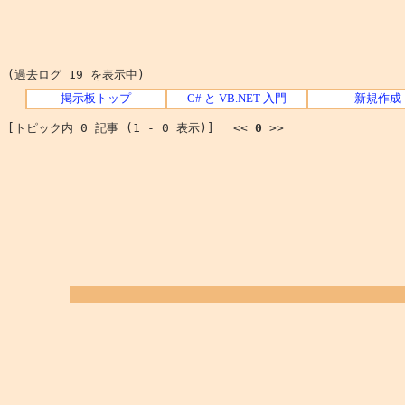
(過去ログ 19 を表示中)
掲示板トップ
C# と VB.NET 入門
新規作成
[トピック内 0 記事 (1 - 0 表示)] <<
0
>>