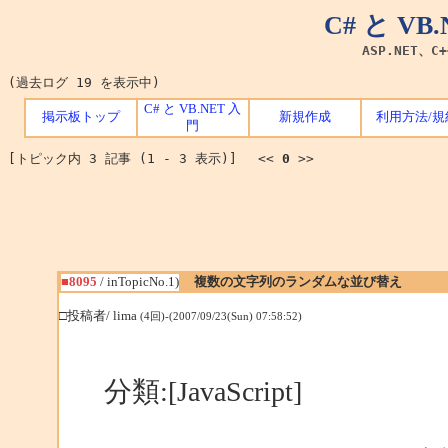
C# と V
ASP.NET、C
(過去ログ 19 を表示中)
C# と VB.NET 入
掲示板トップ
新規作成
利用方法/規
門
[トピック内 3 記事 (1 - 3 表示)] <<
0
>>
■8095
/ inTopicNo.1)
複数の文字列のランダムな並び替え
□投稿者/ lima
(4回)-(2007/09/23(Sun) 07:58:52)
分類:[JavaScript]