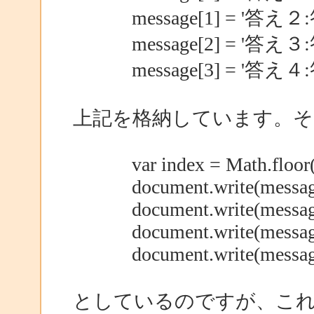
message[1] = '答え２
message[2] = '答え３
message[3] = '答え４
上記を格納しています。そ
var index = Math.floor(Ma
document.write(message[ind
document.write(message[ind
document.write(message[ind
document.write(message[ind
としているのですが、こ