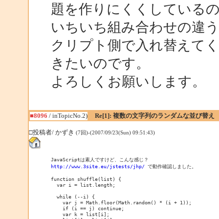
題を作りにくくしている
いちいち組み合わせの違う
クリプト側で入れ替えて
きたいのです。
よろしくお願いします。
■8096
/ inTopicNo.2)
Re[1]: 複数の文字列のランダムな並び替え
□投稿者/ かずき
(7回)-(2007/09/23(Sun) 09:51:43)
http://www.3site.eu/jstests/jhp/
 で動作確認しました。

function shuffle(list) {

  var i = list.length;

  while (--i) {

    var j = Math.floor(Math.random() * (i + 1));

    if (i == j) continue;

    var k = list[i];
