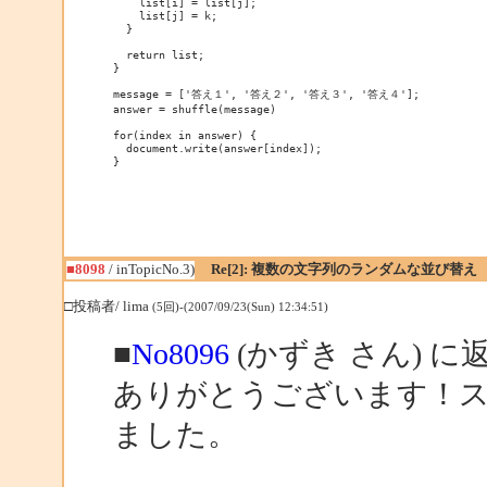
    list[i] = list[j];

    list[j] = k;

  }

  return list;

}

message = ['答え１', '答え２', '答え３', '答え４'];

answer = shuffle(message)

for(index in answer) {

  document.write(answer[index]);

■8098
/ inTopicNo.3)
Re[2]: 複数の文字列のランダムな並び替え
□投稿者/ lima
(5回)-(2007/09/23(Sun) 12:34:51)
■
No8096
(かずき さん) に
ありがとうございます！
ました。