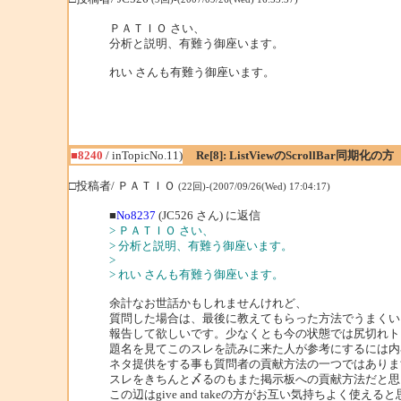
ＰＡＴＩＯ さい、
分析と説明、有難う御座います。
れい さんも有難う御座います。
■8240
/ inTopicNo.11)
Re[8]: ListViewのScrollBar同期化の方
□投稿者/ ＰＡＴＩＯ
(22回)-(2007/09/26(Wed) 17:04:17)
■
No8237
(JC526 さん) に返信
> ＰＡＴＩＯ さい、
> 分析と説明、有難う御座います。
>
> れい さんも有難う御座います。
余計なお世話かもしれませんけれど、
質問した場合は、最後に教えてもらった方法でうまくい
報告して欲しいです。少なくとも今の状態では尻切れト
題名を見てこのスレを読みに来た人が参考にするには内
ネタ提供をする事も質問者の貢献方法の一つではありま
スレをきちんと〆るのもまた掲示板への貢献方法だと思
この辺はgive and takeの方がお互い気持ちよく使える