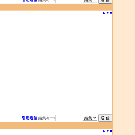
▲
▼
■
引用返信
編集キー/
▲
▼
■