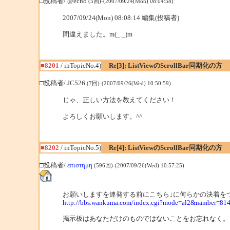
□投稿者/ @echo
(5回)-(2007/09/24(Mon) 08:04:58)
2007/09/24(Mon) 08:08:14 編集(投稿者)
間違えました。m(_._)m
■8201
/ inTopicNo.4)
Re[3]: ListViewのScrollBar同期化の方
□投稿者/ JC526
(7回)-(2007/09/26(Wed) 10:50:59)
じゃ、正しい方法を教えてください！
よろしくお願いします。^^
■8202
/ inTopicNo.5)
Re[4]: ListViewのScrollBar同期化の方
□投稿者/
επιστημη
(596回)-(2007/09/26(Wed) 10:57:25)
お願いしますを連発する前にこちら↓に何らかの決着を
http://bbs.wankuma.com/index.cgi?mode=al2&namber=81
掲示板はあなただけのものではないことをお忘れなく。