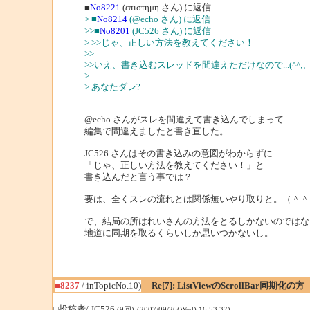
■
No8221
(επιστημη さん) に返信
> ■
No8214
(@echo さん) に返信
>>■
No8201
(JC526 さん) に返信
> >>じゃ、正しい方法を教えてください！
>>
>>いえ、書き込むスレッドを間違えただけなので...(^^;;
>
> あなたダレ?
@echo さんがスレを間違えて書き込んでしまって
編集で間違えましたと書き直した。
JC526 さんはその書き込みの意図がわからずに
「じゃ、正しい方法を教えてください！」と
書き込んだと言う事では？
要は、全くスレの流れとは関係無いやり取りと。（＾＾
で、結局の所はれいさんの方法をとるしかないのではな
地道に同期を取るくらいしか思いつかないし。
■8237
/ inTopicNo.10)
Re[7]: ListViewのScrollBar同期化の方
□投稿者/ JC526
(9回)-(2007/09/26(Wed) 16:53:37)