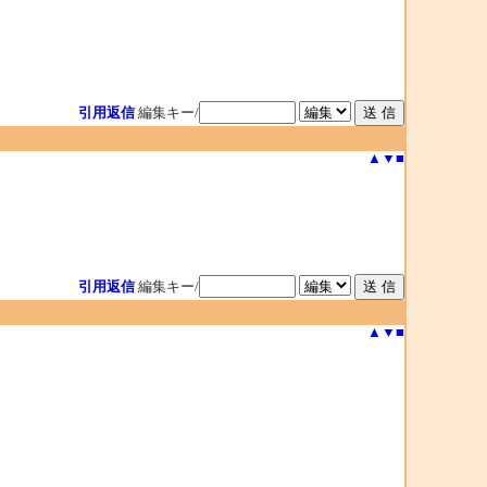
引用返信
編集キー/
▲
▼
■
引用返信
編集キー/
▲
▼
■