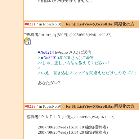
# 削除の方法が分かりません...
■8221
/ inTopicNo.8)
Re[5]: ListViewのScrollBar同期化の方
□投稿者/ επιστημη
(599回)-(2007/09/26(Wed) 14:20:32)
■
No8214
(@echo さん) に返信
> ■
No8201
(JC526 さん) に返信
>>じゃ、正しい方法を教えてください！
>
> いえ、書き込むスレッドを間違えただけなので...(^^;;
あなたダレ?
■8229
/ inTopicNo.9)
Re[6]: ListViewのScrollBar同期化の方
□投稿者/ ＰＡＴＩＯ
(19回)-(2007/09/26(Wed) 16:13:53)
2007/09/26(Wed) 16:16:19 編集(投稿者)
2007/09/26(Wed) 16:14:20 編集(投稿者)