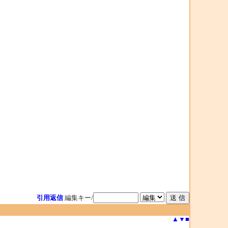
引用返信
編集キー/
▲
▼
■