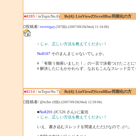
■8205
/ inTopicNo.6)
Re[4]: ListViewのScrollBar同期化の方
□投稿者/
επιστημη
(597回)-(2007/09/26(Wed) 11:16:06)
> じゃ、正しい方法を教えてください！
No8107
そのまんまじゃないでしょか。
# 「有難う御座いました！」の一言で決着つけたことに
# 解決したにもかかわらず、なおもこんなスレッド立て
■8214
/ inTopicNo.7)
Re[4]: ListViewのScrollBar同期化の方
□投稿者/ @echo
(9回)-(2007/09/26(Wed) 12:59:06)
■
No8201
(JC526 さん) に返信
> じゃ、正しい方法を教えてください！
いえ、書き込むスレッドを間違えただけなので...(^^;;