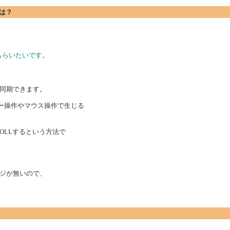
法は？
えてもらいたいです。
は同期できます。
のキー操作やマウス操作で生じる
CROLLするという方法で
ジが無いので、