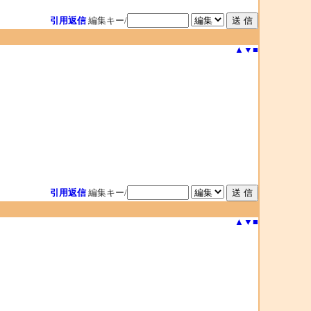
引用返信
編集キー/
▲
▼
■
引用返信
編集キー/
▲
▼
■