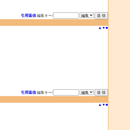
引用返信
編集キー/
▲
▼
■
引用返信
編集キー/
▲
▼
■