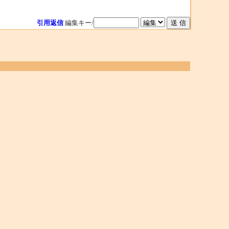
引用返信
編集キー/