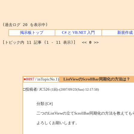
(過去ログ 20 を表示中)
掲示板トップ
C# と VB.NET 入門
新規作成
[トピック内 11 記事 (1 - 11 表示)] <<
0
>>
■8097
/ inTopicNo.1)
ListViewのScrollBar同期化の方法は？
□投稿者/ JC526
(1回)-(2007/09/23(Sun) 12:17:58)
分類:[C#]
二つのListViewの立てScrollBar同期化の方法を教え
よろしくお願いします。