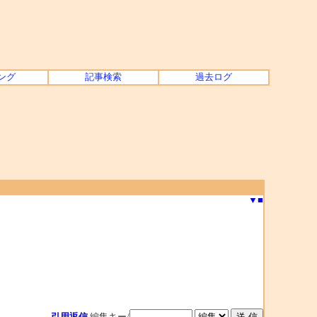
ング
記事検索
過去ログ
▼
■
引用返信
編集キー/