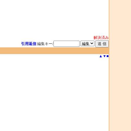
解決済み
引用返信
編集キー/
▲
▼
■