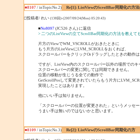
■8107
/ inTopicNo.2)
Re[1]: ListViewのScrollBar同期化の方
□投稿者/ れい
(138回)-(2007/09/24(Mon) 05:20:43)
■
No8097
(JC526 さん) に返信
> 二つのListViewの立てScrollBar同期化の方法を教
片方のViewでWM_VSCROLLがおきたときに
もう片方のListViewにLVM_SCROLLをおくれば、
スクロールバーをクリックOrドラッグしたときの動作
ですが、ListView内のスクロールバー以外の場所で
スクロールバーの変更に関しては同期できません。
位置の移動が生じうる全ての動作で
GetScrollPosして変更されていたらもう片方にLVM_S
実現したことはあります。
他にいい手は知りません。
「スクロールバーの位置が変更された」というメッセー
うまい手は無いのではないかと思います。
■8109
/ inTopicNo.3)
Re[2]: ListViewのScrollBar同期化の方