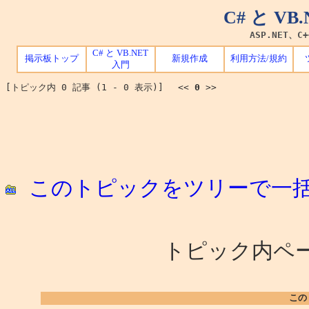
C# と V
ASP.NET、C
C# と VB.NET
掲示板トップ
新規作成
利用方法/規約
入門
[トピック内 0 記事 (1 - 0 表示)] <<
0
>>
このトピックをツリーで一
トピック内ペー
この