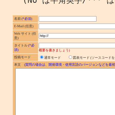
(No は半角英字/*** 
名前
(*必須)
E-Mail (任意)
Web サイト (任
意)
タイトル
(*必
須)
概要を書きましょう)
投稿モード
通常モード
図表モード (ソースコード
本文
(質問の場合は、開発環境・使用言語のバージョンなどを最初