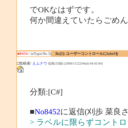
でOKなはずです。
何か間違えていたらごめ
■8454
/ inTopicNo.3)
Re[2]: ユーザーコントロールにlabelを
□投稿者/
えムナウ
伍長(53回)-(2006/11/22(Wed) 04:43:04)
分類:[C#]
■
No8452
に返信(刈歩 菜良
> ラベルに限らずコント