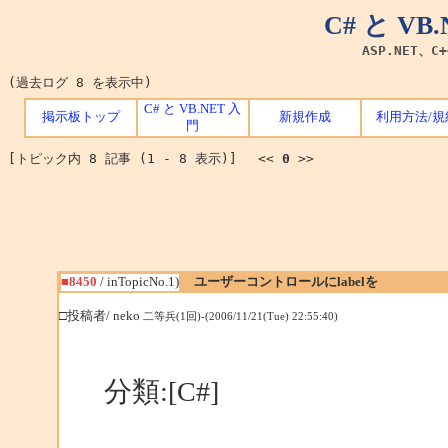
C# と V
ASP.NET、C
(過去ログ 8 を表示中)
C# と VB.NET 入
掲示板トップ
新規作成
利用方法/規
門
[トピック内 8 記事 (1 - 8 表示)] <<
0
>>
■8450
/ inTopicNo.1)
ユーザーコントロールにlabelを
□投稿者/ neko
二等兵(1回)-(2006/11/21(Tue) 22:55:40)
分類:[C#]