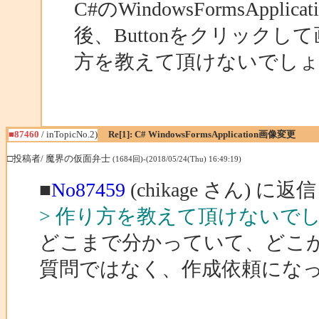
C#のWindowsFormsAppli
後、Buttonをクリック
方を教えて頂けないでし
■87460
/ inTopicNo.2)
Re[1]: C# WindowsFormsApplication画像変更
□投稿者/ 魔界の仮面弁士
(1684回)-(2018/05/24(Thu) 16:49:19)
■
No87459
(chikage さん) に返信
> 作り方を教えて頂けないで
どこまで分かっていて、どこ
質問ではなく、作成依頼にな