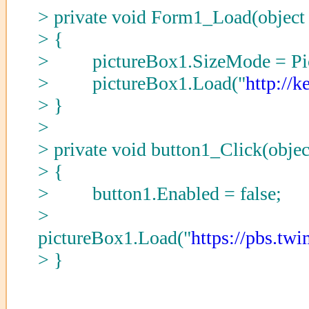
> private void Form1_Load(object 
> {
> pictureBox1.SizeMode = Pic
> pictureBox1.Load("
http://
> }
>
> private void button1_Click(objec
> {
> button1.Enabled = false;
>
pictureBox1.Load("
https://pbs.t
> }