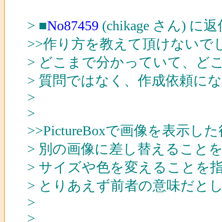
> ■
No87459
(chikage さん) に
>>作り方を教えて頂けないで
> どこまで分かっていて、ど
> 質問ではなく、作成依頼に
>
>
>>PictureBoxで画像を表
> 別の画像に差し替えること
> サイズや色を変えることを
> とりあえず前者の意味だと
>
>