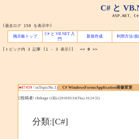
C# と V
ASP.NET、C
(過去ログ 150 を表示中)
C# と VB.NET 入
掲示板トップ
新規作成
利用方法/規
門
[トピック内 3 記事 (1 - 3 表示)] <<
0
>>
■87459
/ inTopicNo.1)
C# WindowsFormsApplication画像変更
□投稿者/ chikage
(1回)-(2018/05/24(Thu) 16:24:32)
分類:[C#]