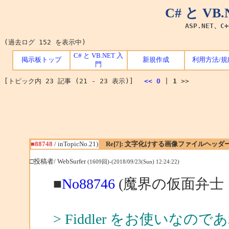
C# と V
ASP.NET、C
(過去ログ 152 を表示中)
C# と VB.NET 入
掲示板トップ
新規作成
利用方法/規
門
[トピック内 23 記事 (21 - 23 表示)]
<<
0
|
1
>>
■88748
/ inTopicNo.21)
Re[7]: 文字化けする画像ファイルヘッダ
□投稿者/ WebSurfer
(1609回)-(2018/09/23(Sun) 12:24:22)
■
No88746
(魔界の仮面弁士 
> Fiddler をお使いな