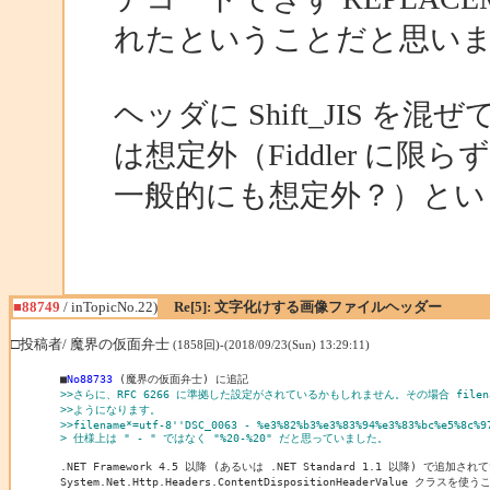
れたということだと思い
ヘッダに Shift_JIS を混
は想定外（Fiddler に限らず
一般的にも想定外？）とい
■88749
/ inTopicNo.22)
Re[5]: 文字化けする画像ファイルヘッダー
□投稿者/ 魔界の仮面弁士
(1858回)-(2018/09/23(Sun) 13:29:11)
■
No88733
>>さらに、RFC 6266 に準拠した設定がされているかもしれません。その場合 filen
>>ようになります。
>>filename*=utf-8''DSC_0063 - %e3%82%b3%e3%83%94%e3%83%bc%e5%8c%9
> 仕様上は " - " ではなく "%20-%20" だと思っていました。
.NET Framework 4.5 以降 (あるいは .NET Standard 1.1 以降) で追加されて
System.Net.Http.Headers.ContentDispositionHeaderValue クラスを使う