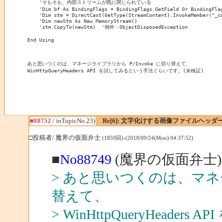
    'そもそも、内部ストリームが既に閉じられている

    'Dim bf As BindingFlags = BindingFlags.GetField Or BindingFlag
    'Dim stm = DirectCast(GetType(StreamContent).InvokeMember("_c
    'Dim newStm As New MemoryStream()

    'stm.CopyTo(newStm)  '例外：ObjectDisposedException

End Using

あと思いつくのは、マネージライブラリから P/Invoke に切り替えて、

WinHttpQueryHeaders API を試してみるという手法ぐらいです。(未検証)
■88752
/ inTopicNo.23)
Re[6]: 文字化けする画像ファイルヘッダ
□投稿者/ 魔界の仮面弁士
(1859回)-(2018/09/24(Mon) 04:37:52)
■
No88749
(魔界の仮面弁士)
> あと思いつくのは、マネージ
替えて、
> WinHttpQueryHead