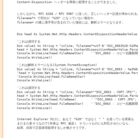
Content-Disposition ヘッダーを簡単に処理することができました。

しかしながら、RFC 6266 / RFC 5987 に従った、正しいヘッダー記述が求められる
filename*= で空白が "%20" になっていない場合や、

filename= の後に漢字等が含まれていた場合には、解析エラーとなります。

Dim head As System.Net.Http.Headers.ContentDispositionHeaderValue

'これは成功する

Dim value1 As String = "inline; filename*=utf-8''DSC_0063%20-%20%
head = System.Net.Http.Headers.ContentDispositionHeaderValue.Parse
Console.WriteLine(head.FileNameStar)    '『DSC_0063 - コピー北國
Console.WriteLine()

'これは解析エラーになる(System.FormatException)

Dim value2 As String = "inline; filename*=utf-8''DSC_0063 - %e3%8
'head = System.Net.Http.Headers.ContentDispositionHeaderValue.Pars
'Console.WriteLine(head.FileNameStar)

Console.WriteLine()

'これは成功する

Dim value3 As String = "inline; filename=""DSC_0063 - COPY.JPG"";
head = System.Net.Http.Headers.ContentDispositionHeaderValue.Parse
Console.WriteLine(head.FileName)        '『"DSC_0063 - COPY.JPG"』

Console.WriteLine(head.FileNameStar)    '『DSC_0063 - コピー北國
Console.WriteLine()

Internet Explorer 向けに、あえて "%20" ではなく " " を使っている実装も

まだまだ多そうなので(本来は RFC 違反)、そういうものにも対応させたいなら、

結局、自前で正規表現処理するしか無さそうです。
