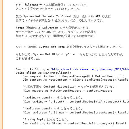
ただ、filename*= への対応は後回しにするとしても、

とにかく文字化けでも何とかしておきたいところ。

先の System.Net.Sockets.TcpClient 案は、低レベル API ゆえに

自前でレイヤを再実装しなければならないのが、やはりネックです。

https 通信時には SslStream を使う必要があったり、

サーバー側が 301 や 302 だったら、リダイレクトの処理を

加えたりしなければならず、汎用的な実装にするのは茨の道。

なのでできれば、System.Net.Http 名前空間のクラスなどで対処したいところ。

もしかして、System.Net.Http.HttpClient ならどうかな…と思ったんですが、

これも駄目でした。

Dim url As String = "
http://cms1.ishikawa-c.ed.jp/~shough/NC2/htd
Using client As New HttpClient()

    Dim request As New HttpRequestMessage(HttpMethod.Head, url)

    Dim content As HttpContent = client.SendAsync(request).Result.
    '今回の不正な Content-disposition ヘッダーを処理できていない

    'Dim headers As HttpContentHeaders = content.Headers

    'rawBinary.Length = 0 になってしまう。

    'Dim rawBinary As Byte() = content.ReadAsByteArrayAsync().Resu
    'rawStream.Length = 0 になってしまう。

    'Dim rawStream As Stream = content.ReadAsStreamAsync().Result

    'String.Empty になってしまう。

    Dim rawString As String = content.ReadAsStringAsync().Result
