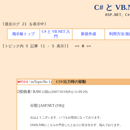
C# と V
ASP.NET、C
(過去ログ 21 を表示中)
C# と VB.NET 入
掲示板トップ
新規作成
利用方法/規
門
[トピック内 5 記事 (1 - 5 表示)] <<
0
>>
■9114
/ inTopicNo.1)
CSV出力時の挙動
□投稿者/ BAW
(2回)-(2007/10/19(Fri) 11:09:20)
分類:[ASP.NET (VB)]
おはようございます、いつもお世話になっております。

CSV出力時にこちらの予定したとおりに吐き出さず、悩んでおります。
