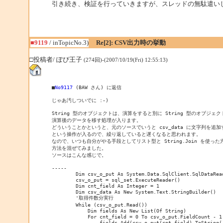
引き続き、検証を行っていきますが、スレッドの無駄遣い
■9119
/ inTopicNo.3)
Re[2]: CSV出力時の挙動
□投稿者/ ぽぴ王子
(274回)-(2007/10/19(Fri) 12:55:13)
■
No9117
 (BAW さん) に返信

じゃあ汚しついでに :-)

String 型のオブジェクトは、演算をすると別に String 型のオブジ
演算後のデータを移す処理が入ります。

どういうことかというと、元のソースでいうと csv_data に文字列を追
という操作が入るので、繰り返していると遅くなると思われます。

なので、いつも自分がやる手段としてリスト型と String.Join を使った方法と 
方法を混ぜてみました。

ソースはこんな感じで。

-----

        Dim csv_o_put As System.Data.SqlClient.SqlDataRead
        csv_o_put = sql_set.ExecuteReader()

        Dim cnt_field As Integer = 1

        Dim csv_data As New System.Text.StringBuilder()

        '取得件数分実行

        While (csv_o_put.Read())

            Dim fields As New List(Of String)

            For cnt_field = 0 To csv_o_put.FieldCount - 1

                fields.Add(csv_o_put(cnt_field).ToString()