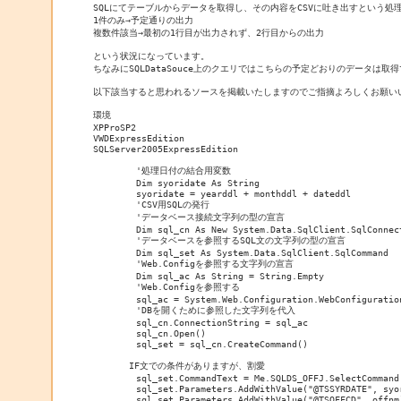
SQLにてテーブルからデータを取得し、その内容をCSVに吐き出すという処理
1件のみ→予定通りの出力

複数件該当→最初の1行目が出力されず、2行目からの出力

という状況になっています。

ちなみにSQLDataSouce上のクエリではこちらの予定どおりのデータは取得
以下該当すると思われるソースを掲載いたしますのでご指摘よろしくお願いい
環境

XPProSP2

VWDExpressEdition

SQLServer2005ExpressEdition

        '処理日付の結合用変数

        Dim syoridate As String

        syoridate = yearddl + monthddl + dateddl

        'CSV用SQLの発行

        'データベース接続文字列の型の宣言

        Dim sql_cn As New System.Data.SqlClient.SqlConnect
        'データベースを参照するSQL文の文字列の型の宣言

        Dim sql_set As System.Data.SqlClient.SqlCommand

        'Web.Configを参照する文字列の宣言

        Dim sql_ac As String = String.Empty

        'Web.Configを参照する

        sql_ac = System.Web.Configuration.WebConfiguratio
        'DBを開くために参照した文字列を代入

        sql_cn.ConnectionString = sql_ac

        sql_cn.Open()

        sql_set = sql_cn.CreateCommand()

　　　　IF文での条件がありますが、割愛

        sql_set.CommandText = Me.SQLDS_OFFJ.SelectCommand

        sql_set.Parameters.AddWithValue("@TSSYRDATE", syor
        sql_set.Parameters.AddWithValue("@TSOFFCD", offnm)