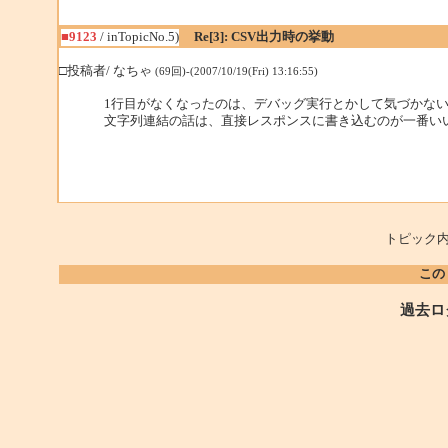
■9123
/ inTopicNo.5)
Re[3]: CSV出力時の挙動
□投稿者/ なちゃ
(69回)-(2007/10/19(Fri) 13:16:55)
1行目がなくなったのは、デバッグ実行とかして気づかな
文字列連結の話は、直接レスポンスに書き込むのが一番い
トピック内
この
過去ロ