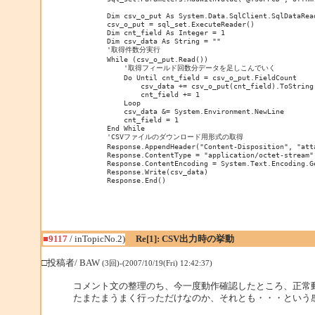
        Dim csv_o_put As System.Data.SqlClient.SqlDataRead
        csv_o_put = sql_set.ExecuteReader()

        Dim cnt_field As Integer = 1

        Dim csv_data As String = ""

        '取得件数分実行

        While (csv_o_put.Read())

            '取得フィールド回数分データを足しこんでいく

            Do Until cnt_field = csv_o_put.FieldCount

                csv_data += csv_o_put(cnt_field).ToString(
                cnt_field += 1

            Loop

            csv_data &= System.Environment.NewLine

            cnt_field = 1

        End While

        'CSVファイルのダウンロード用形式の取得

        Response.AppendHeader("Content-Disposition", "att
        Response.ContentType = "application/octet-stream"

        Response.ContentEncoding = System.Text.Encoding.Ge
        Response.Write(csv_data)

■9117
/ inTopicNo.2)
Re[1]: CSV出力時の挙動
□投稿者/ BAW
(3回)-(2007/10/19(Fri) 12:42:37)
コメント文の整理のち、今一度動作確認したところ、正常
たまたまうまく行っただけなのか、それとも・・・という