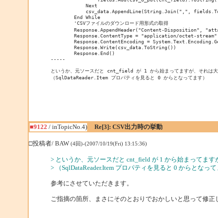
            Next

            csv_data.AppendLine(String.Join(",", fields.To
        End While

        'CSVファイルのダウンロード用形式の取得

        Response.AppendHeader("Content-Disposition", "att
        Response.ContentType = "application/octet-stream"

        Response.ContentEncoding = System.Text.Encoding.Ge
        Response.Write(csv_data.ToString())

        Response.End()

-----

というか、元ソースだと cnt_field が 1 から始まってますが、それは大
（SqlDataReader.Item プロパティを見ると 0 からとなってます）
■9122
/ inTopicNo.4)
Re[3]: CSV出力時の挙動
□投稿者/ BAW
(4回)-(2007/10/19(Fri) 13:15:36)
> というか、元ソースだと cnt_field が 1 から始まっ
> （SqlDataReader.Item プロパティを見ると 0 からとな
参考にさせていただきます。
ご指摘の箇所、まさにそのとおりでおかしいと思って修正し